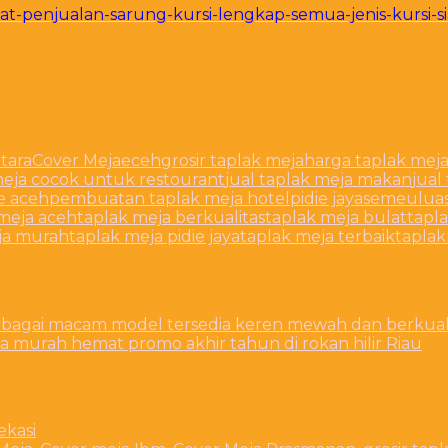
sat-penjualan-sarung-kursi-lengkap-semua-jenis-kursi-
tara
Cover Meja
eceh
grosir taplak meja
harga taplak mej
meja cocok untuk restourant
jual taplak meja makan
jual
 aceh
pembuatan taplak meja hotel
pidie jaya
semeulua
meja aceh
taplak meja berkualitas
taplak meja bulat
tapla
ja murah
taplak meja pidie jaya
taplak meja terbaik
tapla
rbagai macam model tersedia keren mewah dan berkuali
murah hemat promo akhir tahun di rokan hilir Riau