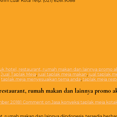
rim Luar Kota Telp. (021) 8261.9088
uk hotel, restaurant, rumah makan dan lainnya promo a
,
Jual Taplak Meja
,
jual taplak meja makan
,
jual taplak m
,
taplak meja menyesuaikan tema anda
,
taplak meja res
, restaurant, rumah makan dan lainnya promo a
mber 2018
1 Comment
on Jasa konveksi taplak meja kota
nt, rumah makan dan lainnya diindonesia. tersedia berba