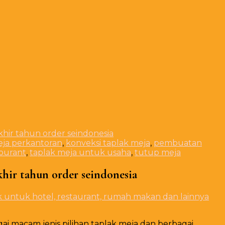
khir tahun order seindonesia
eja perkantoran
,
konveksi taplak meja
,
pembuatan
tourant
,
taplak meja untuk usaha
,
tutup meja
khir tahun order seindonesia
k untuk hotel, restaurant, rumah makan dan lainnya
gai macam jenis pilihan taplak meja dan berbagai