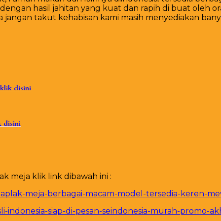
dengan hasil jahitan yang kuat dan rapih di buat oleh
nya jangan takut kehabisan kami masih menyediakan ban
klik disini
k disini
meja klik link dibawah ini :
-taplak-meja-berbagai-macam-model-tersedia-keren-mew
asli-indonesia-siap-di-pesan-seindonesia-murah-promo-