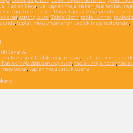
Meja
,
Cover meja Ibm
,
Cover Meja Prasmanan
,
grosir tap
ual Taplak Meja
,
jual taplak meja makan
,
jual taplak mej
n Sarung Kursi
,
napkin
,
Pasar Taplak Meja
,
pembuatan ta
dekorasi
,
sarung kursi
,
Table Cloth
,
table runner
,
tablecl
a anda
,
taplak meja prasmanan
,
taplak meja restourant
,
i
rung Kursi
,
jual taplak meja makan
,
jual taplak meja per
 Taplak Meja dan Sarung Kursi
,
taplak meja hotel
,
tapla
 meja tebar
,
taplak meja untuk usaha
akarta