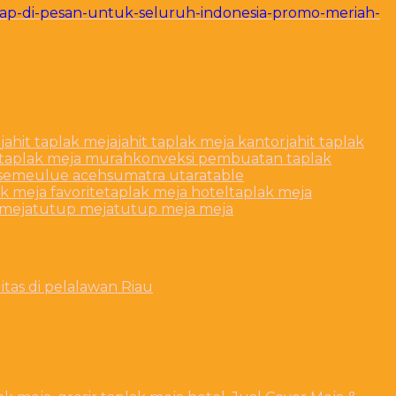
siap-di-pesan-untuk-seluruh-indonesia-promo-meriah-
a
jahit taplak meja
jahit taplak meja kantor
jahit taplak
 taplak meja murah
konveksi pembuatan taplak
semeulue aceh
sumatra utara
table
k meja favorite
taplak meja hotel
taplak meja
kmeja
tutup meja
tutup meja meja
tas di pelalawan Riau