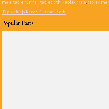
meja
,
table runner
,
tablecloth
,
Taplak Meja
,
taplak mej
Taplak Meja Keren Di Acara Anda
Popular Posts