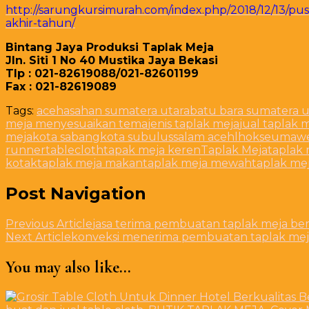
http://sarungkursimurah.com/index.php/2018/12/13/pu
akhir-tahun/
Bintang Jaya Produksi Taplak Meja
Jln. Siti 1 No 40 Mustika Jaya Bekasi
Tlp : 021-82619088/021-82601199
Fax : 021-82619089
Tags:
aceh
asahan sumatera utara
batu bara sumatera u
meja menyesuaikan tema
jenis taplak meja
jual taplak 
meja
kota sabang
kota subulussalam aceh
lhokseumawe
runner
tablecloth
tapak meja keren
Taplak Meja
taplak 
kotak
taplak meja makan
taplak meja mewah
taplak me
Post Navigation
Previous Article
jasa terima pembuatan taplak meja be
Next Article
konveksi menerima pembuatan taplak meja 
You may also like...