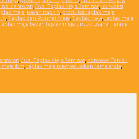
lak meja
,
grosir taplak meja hotel
,
Jual Cover Meja &
a perkantoran
,
Jual Taplak Meja Seminar
,
konveksi
plak meja
,
pesan napkin
,
produksi taplak meja
,
oth
,
Taplak dan Runner Meja
,
Taplak Meja
,
taplak meja
Taplak meja tebar
,
taplak meja untuk usaha
,
Terima
kantoran
,
Jual Taplak Meja Seminar
,
Konveksi Taplak
k meja ibm
,
taplak meja menyesuaikan tema anda
,