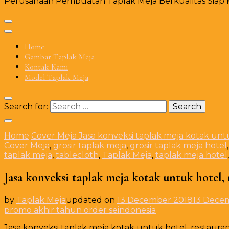
Perusahaan Pembuatan Taplak Meja Berkualitas Siap Ki
Home
Gambar Taplak Meja
Kontak Kami
Model Taplak Meja
Search for:
Home
Cover Meja
Jasa konveksi taplak meja kotak unt
Cover Meja
,
grosir taplak meja
,
grosir taplak meja hotel
taplak meja
,
tablecloth
,
Taplak Meja
,
taplak meja hotel
Jasa konveksi taplak meja kotak untuk hotel
by
Taplak Meja
updated on
13 December 2018
13 Dece
promo akhir tahun order seindonesia
Jasa konveksi taplak meja kotak untuk hotel, restaura