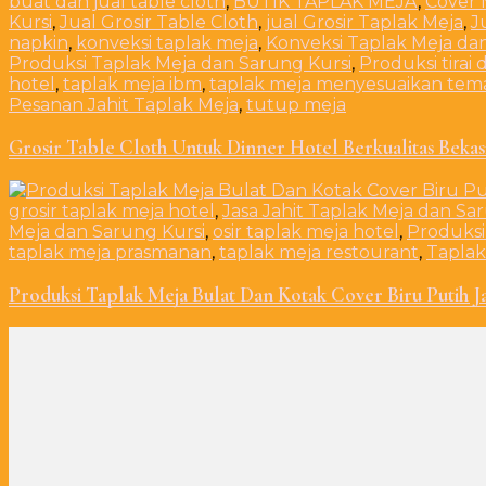
buat dan jual table cloth
,
BUTIK TAPLAK MEJA
,
Cover 
Kursi
,
Jual Grosir Table Cloth
,
jual Grosir Taplak Meja
,
J
napkin
,
konveksi taplak meja
,
Konveksi Taplak Meja da
Produksi Taplak Meja dan Sarung Kursi
,
Produksi tirai 
hotel
,
taplak meja ibm
,
taplak meja menyesuaikan tem
Pesanan Jahit Taplak Meja
,
tutup meja
Grosir Table Cloth Untuk Dinner Hotel Berkualitas Bekas
grosir taplak meja hotel
,
Jasa Jahit Taplak Meja dan Sa
Meja dan Sarung Kursi
,
osir taplak meja hotel
,
Produksi
taplak meja prasmanan
,
taplak meja restourant
,
Taplak
Produksi Taplak Meja Bulat Dan Kotak Cover Biru Putih J