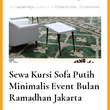
on
by
Taplak Meja
updated on
13 March 2024
2 Comments
Sewa
Kursi
Sofa
Putih
Minima
Event
Bulan
Rama
Jakart
Sewa Kursi Sofa Putih
Minimalis Event Bulan
Ramadhan Jakarta