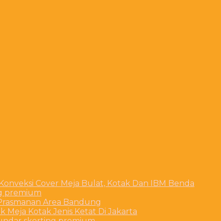
 Konveksi Cover Meja Bulat, Kotak Dan IBM Benda
ng premium
t Prasmanan Area Bandung
 Meja Kotak Jenis Ketat Di Jakarta
bundar skerting premium