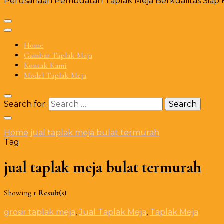
Perusahaan Pembuatan Taplak Meja Berkualitas Siap Ki
Home
Gambar Taplak Meja
Kontak Kami
Model Taplak Meja
Search for:
Home
jual taplak meja bulat termurah
Tag
jual taplak meja bulat termurah
Showing
1 Result(s)
grosir taplak meja
,
Jual Taplak Meja
,
Taplak Meja