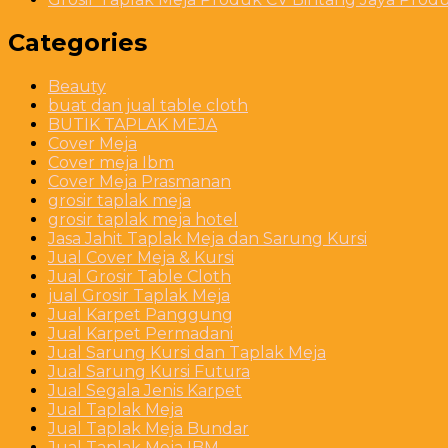
Categories
Beauty
buat dan jual table cloth
BUTIK TAPLAK MEJA
Cover Meja
Cover meja Ibm
Cover Meja Prasmanan
grosir taplak meja
grosir taplak meja hotel
Jasa Jahit Taplak Meja dan Sarung Kursi
Jual Cover Meja & Kursi
Jual Grosir Table Cloth
jual Grosir Taplak Meja
Jual Karpet Panggung
Jual Karpet Permadani
Jual Sarung Kursi dan Taplak Meja
Jual Sarung Kursi Futura
Jual Segala Jenis Karpet
Jual Taplak Meja
Jual Taplak Meja Bundar
Jual Taplak Meja IBM