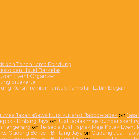
stis dan Tahan Lama Bandung
esto dan Hotel Berkelas
g, dan Event Organizer
ing di Jakarta
arung Kursi Premium untuk Tampilan Lebih Elegan
 Area JakartaSewa Kursi kuliah di Jabodetabek
on
Jasa
Depok - Bintang Jaya
on
Jual taplak meja bundar skerti
ah Tangerang
on
Tersedia Jual Taplak Meja Kotak Even
ksi Gudang Bekasi - Bintang Jaya
on
Gudang Jual Taplak
ksi Gudang Bekasi - Bintang Jaya
on
Jual taplak meja 