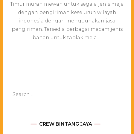
mej
Timur murah mewah untuk segala jenis meja
Ceg
dengan pengiriman keseluruh wilayah
Cipa
Jaka
indonesia dengan menggunakan jasa
Timu
pengiriman. Tersedia berbagai macam jenis
bahan untuk taplak meja …
Search
for:
CREW BINTANG JAYA