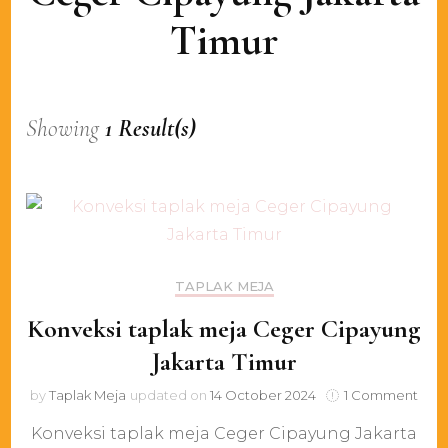
Timur
Showing
1 Result(s)
TAPLAK MEJA
Konveksi taplak meja Ceger Cipayung
Jakarta Timur
on
by
Taplak Meja
updated on
14 October 2024
1 Comment
Konv
Konveksi taplak meja Ceger Cipayung Jakarta
tapl