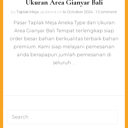
Ukuran Area Gianyar Bali
on
by
Taplak Meja
updated on
14 October 2024
1 Comment
Pasar
Pasar Taplak Meja Aneka Type dan Ukuran
Tapla
Meja
Area Gianyar Bali Tempat terlengkap siap
Anek
order besar bahan berkualitas terbaik bahan
Type
dan
premium. Kami siap melayani pemesanan
Ukura
anda berapapun jumlah pemesanan di
Area
seluruh …
Giany
Bali
Search
for: