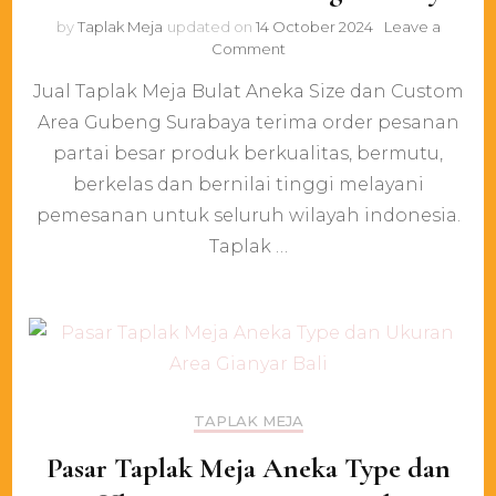
by
Taplak Meja
updated on
14 October 2024
Leave a
on
Comment
Jual
Jual Taplak Meja Bulat Aneka Size dan Custom
Taplak
Meja
Area Gubeng Surabaya terima order pesanan
Bulat
partai besar produk berkualitas, bermutu,
Aneka
Size
berkelas dan bernilai tinggi melayani
dan
pemesanan untuk seluruh wilayah indonesia.
Custom
Taplak …
Area
Gubeng
Surabaya
TAPLAK MEJA
Pasar Taplak Meja Aneka Type dan