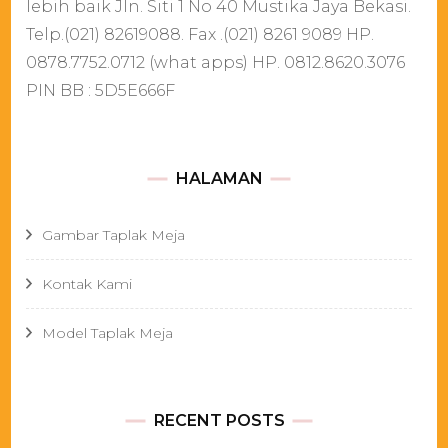
lebih baik Jln. Siti 1 No 40 Mustika Jaya Bekasi.
Telp.(021) 82619088. Fax .(021) 8261 9089 HP.
0878.7752.0712 (what apps) HP. 0812.8620.3076
PIN BB : 5D5E666F
HALAMAN
Gambar Taplak Meja
Kontak Kami
Model Taplak Meja
RECENT POSTS