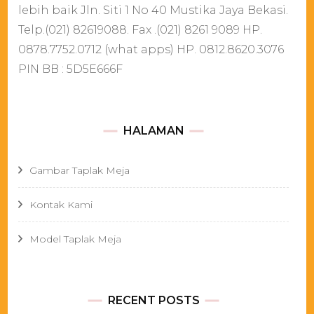
lebih baik Jln. Siti 1 No 40 Mustika Jaya Bekasi.
Telp.(021) 82619088. Fax .(021) 8261 9089 HP.
0878.7752.0712 (what apps) HP. 0812.8620.3076
PIN BB : 5D5E666F
HALAMAN
Gambar Taplak Meja
Kontak Kami
Model Taplak Meja
RECENT POSTS