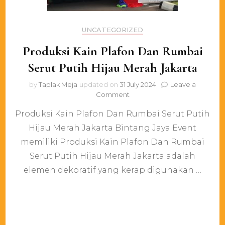
UNCATEGORIZED
Produksi Kain Plafon Dan Rumbai
Serut Putih Hijau Merah Jakarta
by
Taplak Meja
updated on
31 July 2024
Leave a
on
Comment
Produksi
Produksi Kain Plafon Dan Rumbai Serut Putih
Kain
Plafon
Hijau Merah Jakarta Bintang Jaya Event
Dan
memiliki Produksi Kain Plafon Dan Rumbai
Rumbai
Serut
Serut Putih Hijau Merah Jakarta adalah
Putih
elemen dekoratif yang kerap digunakan …
Hijau
Merah
Jakarta