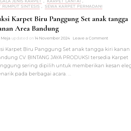
EGALA JENIS KARPET
,
KARPET LANTAI
,
 RUMPUT SINTESIS
,
SEWA KARPET PERMADANI
ksi Karpet Biru Panggung Set anak tangga
kanan Area Bandung
on
 Meja
updated on
14 November 2024
Leave a Comment
Produksi
si Karpet Biru Panggung Set anak tangga kiri kanan
Karpet
Biru
andung CV. BINTANG JAYA PRODUKSI tersedia Karpet
Panggung
anggung sering dipilih untuk memberikan kesan ele
Set
anak
narik pada berbagai acara. …
tangga
kiri
kanan
Area
Bandung