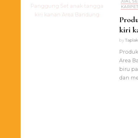
JUAL S
KARPET
Produ
kiri 
by
Taplak
Produk
Area B
biru p
dan me