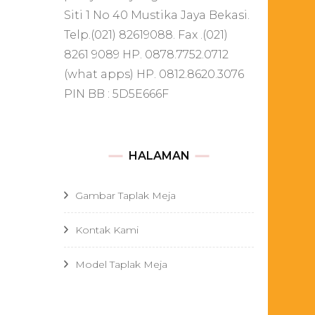
Siti 1 No 40 Mustika Jaya Bekasi.
Telp.(021) 82619088. Fax .(021)
8261 9089 HP. 0878.7752.0712
(what apps) HP. 0812.8620.3076
PIN BB : 5D5E666F
HALAMAN
Gambar Taplak Meja
Kontak Kami
Model Taplak Meja