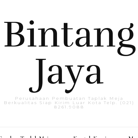
Bintang
Jaya
Perusahaan Pembuatan Taplak Meja
Berkualitas Siap Kirim Luar Kota Telp. (021)
8261.9088