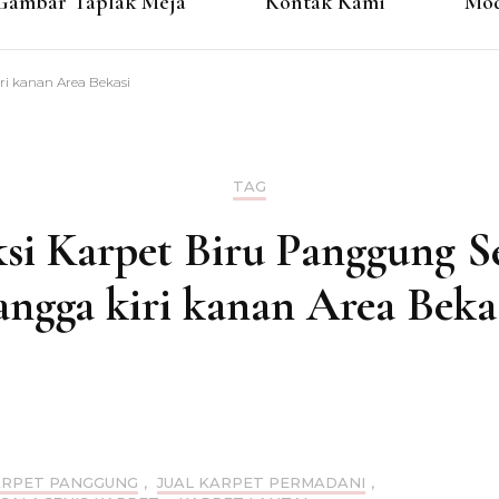
Gambar Taplak Meja
Kontak Kami
Mod
ri kanan Area Bekasi
TAG
si Karpet Biru Panggung S
angga kiri kanan Area Beka
ARPET PANGGUNG
,
JUAL KARPET PERMADANI
,