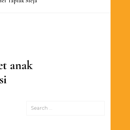
el Taplak Meja
et anak
si
Search
for: