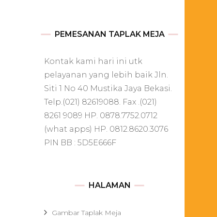
PEMESANAN TAPLAK MEJA
Kontak kami hari ini utk
pelayanan yang lebih baik Jln.
Siti 1 No 40 Mustika Jaya Bekasi.
Telp.(021) 82619088. Fax .(021)
8261 9089 HP. 0878.7752.0712
(what apps) HP. 0812.8620.3076
PIN BB : 5D5E666F
HALAMAN
Gambar Taplak Meja