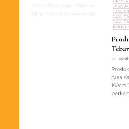
GROSIR
JASA J
JUAL G
JUAL T
JUAL T
KONVEK
Produ
Tebar
by
Taplak
Produk
Area K
160cm 
berkem