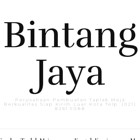
Bintang
Jaya
Perusahaan Pembuatan Taplak Meja
Berkualitas Siap Kirim Luar Kota Telp. (021)
8261.9088