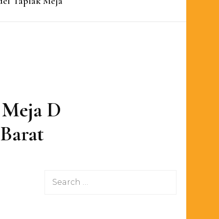
el Taplak Meja
 Meja D
 Barat
Search
for: