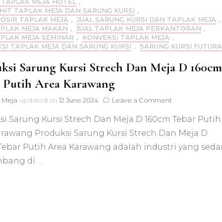
 TAPLAK MEJA HOTEL
,
AHIT TAPLAK MEJA DAN SARUNG KURSI
,
ROSIR TAPLAK MEJA
,
JUAL SARUNG KURSI DAN TAPLAK MEJA
,
APLAK MEJA MAKAN
,
JUAL TAPLAK MEJA PERKANTORAN
,
APLAK MEJA SEMINAR
,
KONVEKSI TAPLAK MEJA
,
SI TAPLAK MEJA DAN SARUNG KURSI
,
SARUNG KURSI FUTURA
ksi Sarung Kursi Strech Dan Meja D 160cm
 Putih Area Karawang
on
 Meja
updated on
12 June 2024
Leave a Comment
Produksi
si Sarung Kursi Strech Dan Meja D 160cm Tebar Putih
Sarung
Kursi
arawang Produksi Sarung Kursi Strech Dan Meja D
Strech
Tebar Putih Area Karawang adalah industri yang sed
Dan
Meja
bang di …
D
160cm
Tebar
Putih
Area
Karawang