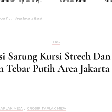
Gambar Taplak Meja
Kontak Kami
Mod
bar Putih Area Jakarta Barat
TAG
si Sarung Kursi Strech Dan
 Tebar Putih Area Jakarta
TAPLAK MEJA
,
GROSIR TAPLAK MEJA
,