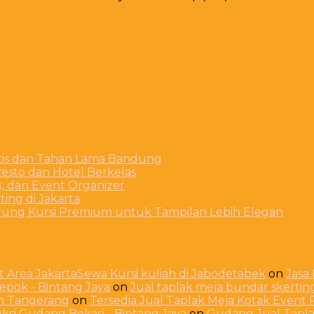
stis dan Tahan Lama Bandung
esto dan Hotel Berkelas
g, dan Event Organizer
ing di Jakarta
arung Kursi Premium untuk Tampilan Lebih Elegan
 Area JakartaSewa Kursi kuliah di Jabodetabek
on
Jasa
Depok - Bintang Jaya
on
Jual taplak meja bundar skerti
ah Tangerang
on
Tersedia Jual Taplak Meja Kotak Even
ksi Gudang Bekasi - Bintang Jaya
on
Gudang Jual Taplak