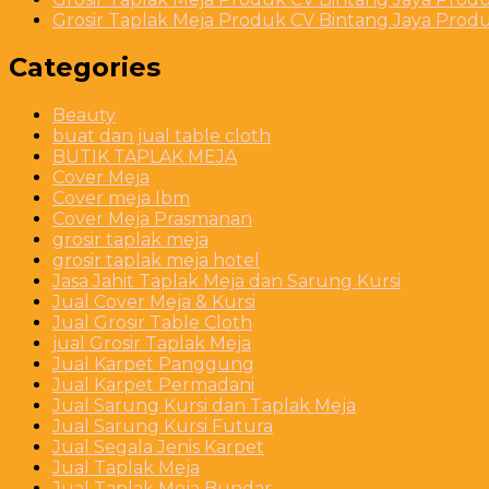
Grosir Taplak Meja Produk CV Bintang Jaya Produ
Categories
Beauty
buat dan jual table cloth
BUTIK TAPLAK MEJA
Cover Meja
Cover meja Ibm
Cover Meja Prasmanan
grosir taplak meja
grosir taplak meja hotel
Jasa Jahit Taplak Meja dan Sarung Kursi
Jual Cover Meja & Kursi
Jual Grosir Table Cloth
jual Grosir Taplak Meja
Jual Karpet Panggung
Jual Karpet Permadani
Jual Sarung Kursi dan Taplak Meja
Jual Sarung Kursi Futura
Jual Segala Jenis Karpet
Jual Taplak Meja
Jual Taplak Meja Bundar