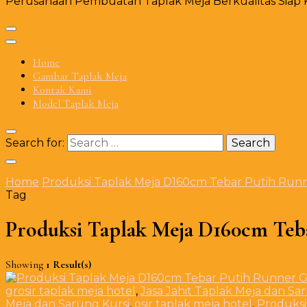
Perusahaan Pembuatan Taplak Meja Berkualitas Siap Ki
Home
Gambar Taplak Meja
Kontak Kami
Model Taplak Meja
Search for:
Home
Produksi Taplak Meja D160cm Tebar Putih Runn
Tag
Produksi Taplak Meja D160cm Teba
Showing
1 Result(s)
grosir taplak meja hotel
,
Jasa Jahit Taplak Meja dan Sa
Meja dan Sarung Kursi
,
osir taplak meja hotel
,
Produksi