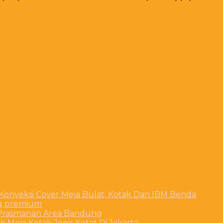
 Konveksi Cover Meja Bulat, Kotak Dan IBM Benda
ng premium
t Prasmanan Area Bandung
 Meja Kotak Jenis Ketat Di Jakarta