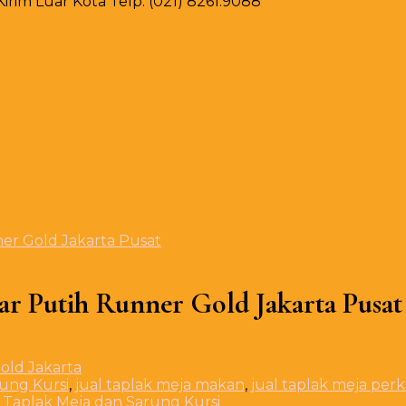
rim Luar Kota Telp. (021) 8261.9088
er Gold Jakarta Pusat
r Putih Runner Gold Jakarta Pusat
rung Kursi
,
jual taplak meja makan
,
jual taplak meja per
 Taplak Meja dan Sarung Kursi