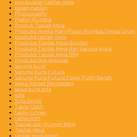
pembuatan taplak meja
pesan napkin
Photography
Plafon Rumbai
Produk Taplak Meja
Produksi Aneka Kain Plafon Rumbai Tenda Cover P
produksi taplak meja
Produksi Taplak Meja Bundar
Produksi Taplak Meja dan Sarung Kursi
Produksi Taplak Meja IBM
Produksi tirai dekorasi
sarung kursi
Sarung Kursi Futura
Sarung Kursi Futura Cover Putih Bersih
Sewa Karpet Permadani
sewa kursi sofa
sofa
Sofa Single
Table Cloth
table runner
tablecloth
Taplak dan Runner Meja
Taplak Meja
taplak meja hotel