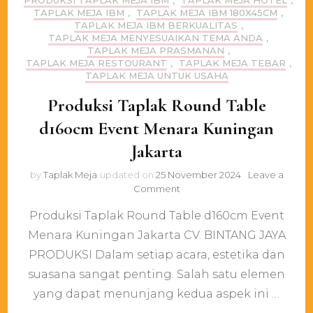
PRODUKSI TAPLAK MEJA IBM
,
TAPLAK MEJA HOTEL
,
TAPLAK MEJA IBM
,
TAPLAK MEJA IBM 180X45CM
,
TAPLAK MEJA IBM BERKUALITAS
,
TAPLAK MEJA MENYESUAIKAN TEMA ANDA
,
TAPLAK MEJA PRASMANAN
,
TAPLAK MEJA RESTOURANT
,
TAPLAK MEJA TEBAR
,
TAPLAK MEJA UNTUK USAHA
Produksi Taplak Round Table
d160cm Event Menara Kuningan
Jakarta
by
Taplak Meja
updated on
25 November 2024
Leave a
on
Comment
Produksi
Produksi Taplak Round Table d160cm Event
Taplak
Round
Menara Kuningan Jakarta CV. BINTANG JAYA
Table
PRODUKSI Dalam setiap acara, estetika dan
d160cm
Event
suasana sangat penting. Salah satu elemen
Menara
yang dapat menunjang kedua aspek ini …
Kuningan