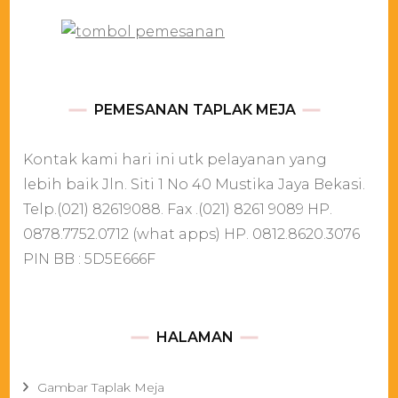
PEMESANAN TAPLAK MEJA
Kontak kami hari ini utk pelayanan yang
lebih baik Jln. Siti 1 No 40 Mustika Jaya Bekasi.
Telp.(021) 82619088. Fax .(021) 8261 9089 HP.
0878.7752.0712 (what apps) HP. 0812.8620.3076
PIN BB : 5D5E666F
HALAMAN
Gambar Taplak Meja