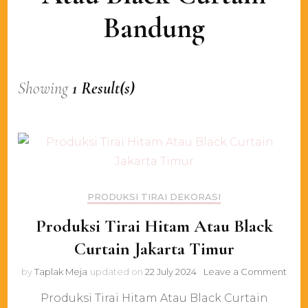
Bandung
Showing
1 Result(s)
PRODUKSI TIRAI DEKORASI
Produksi Tirai Hitam Atau Black
Curtain Jakarta Timur
on
by
Taplak Meja
updated on
22 July 2024
Leave a Comment
Prod
Produksi Tirai Hitam Atau Black Curtain
Tirai