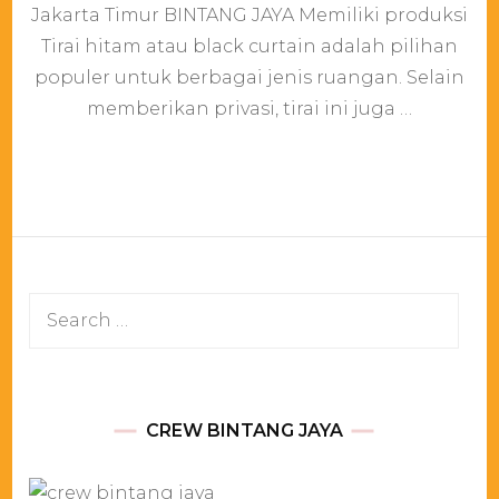
Hita
Jakarta Timur BINTANG JAYA Memiliki produksi
Atau
Tirai hitam atau black curtain adalah pilihan
Blac
Curt
populer untuk berbagai jenis ruangan. Selain
Jaka
memberikan privasi, tirai ini juga …
Timu
Search
for:
CREW BINTANG JAYA