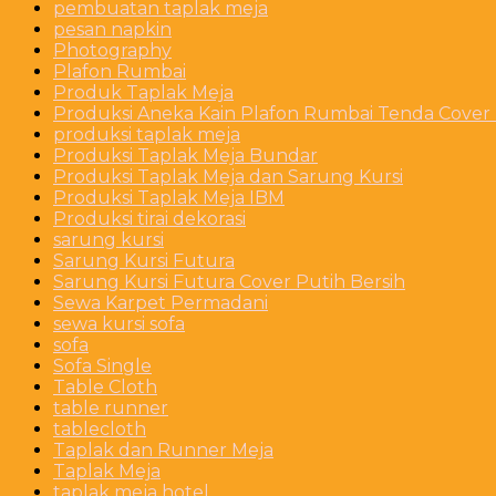
pembuatan taplak meja
pesan napkin
Photography
Plafon Rumbai
Produk Taplak Meja
Produksi Aneka Kain Plafon Rumbai Tenda Cover P
produksi taplak meja
Produksi Taplak Meja Bundar
Produksi Taplak Meja dan Sarung Kursi
Produksi Taplak Meja IBM
Produksi tirai dekorasi
sarung kursi
Sarung Kursi Futura
Sarung Kursi Futura Cover Putih Bersih
Sewa Karpet Permadani
sewa kursi sofa
sofa
Sofa Single
Table Cloth
table runner
tablecloth
Taplak dan Runner Meja
Taplak Meja
taplak meja hotel