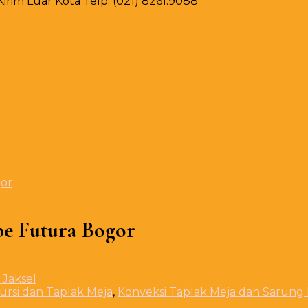
rim Luar Kota Telp. (021) 8261.9088
gor
pe Futura Bogor
ursi dan Taplak Meja
,
Konveksi Taplak Meja dan Sarung 