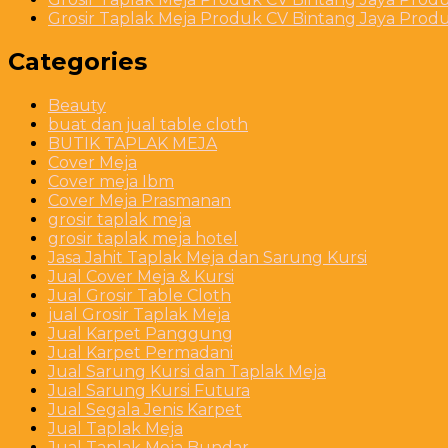
Grosir Taplak Meja Produk CV Bintang Jaya Produ
Categories
Beauty
buat dan jual table cloth
BUTIK TAPLAK MEJA
Cover Meja
Cover meja Ibm
Cover Meja Prasmanan
grosir taplak meja
grosir taplak meja hotel
Jasa Jahit Taplak Meja dan Sarung Kursi
Jual Cover Meja & Kursi
Jual Grosir Table Cloth
jual Grosir Taplak Meja
Jual Karpet Panggung
Jual Karpet Permadani
Jual Sarung Kursi dan Taplak Meja
Jual Sarung Kursi Futura
Jual Segala Jenis Karpet
Jual Taplak Meja
Jual Taplak Meja Bundar