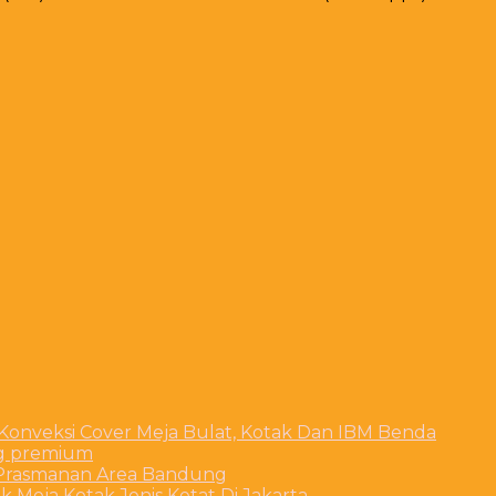
 Konveksi Cover Meja Bulat, Kotak Dan IBM Benda
ng premium
t Prasmanan Area Bandung
 Meja Kotak Jenis Ketat Di Jakarta