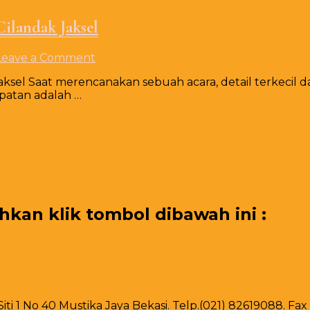
Cilandak Jaksel
on
Leave a Comment
Rental
aksel Saat merencanakan sebuah acara, detail terkecil 
Kursi
patan adalah …
Cover
Ketat
Putih
Type
Futura
Cilandak
Jaksel
an klik tombol dibawah ini :
 Siti 1 No 40 Mustika Jaya Bekasi. Telp.(021) 82619088. F