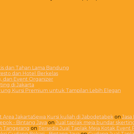
stis dan Tahan Lama Bandung
esto dan Hotel Berkelas
g, dan Event Organizer
ing di Jakarta
arung Kursi Premium untuk Tampilan Lebih Elegan
 Area JakartaSewa Kursi kuliah di Jabodetabek
on
Jasa
Depok - Bintang Jaya
on
Jual taplak meja bundar skerti
ah Tangerang
on
Tersedia Jual Taplak Meja Kotak Even
ksi Gudang Bekasi - Bintang Jaya
on
Gudang Jual Taplak