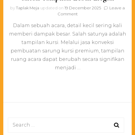
by
Taplak Meja
updated on
19 December 2025
Leave a
on
Comment
Detail
Dalam sebuah acara, detail kecil sering kali
yang
Mengangkat
memberi dampak besar. Salah satunya adalah
Kelas
tampilan kursi. Melalui jasa konveksi
Acara:
Produksi
pembuatan sarung kursi premium, tampilan
Sarung
ruang acara dapat berubah secara signifikan
Kursi
menjadi …
Premium
untuk
Tampilan
Lebih
Elegan
Search
for: