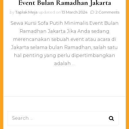
Event Bulan Ramadhan Jakarta
on
by
Taplak Meja
updated on
13 March 2024
2 Comments
Sew
Sewa Kursi Sofa Putih Minimalis Event Bulan
Kursi
Sofa
Ramadhan Jakarta Jika Anda sedang
Putih
merencanakan sebuah event atau acara di
Minim
Even
Jakarta selama bulan Ramadhan, salah satu
Bula
hal penting yang perlu dipertimbangkan
Ram
adalah …
Jakar
Search
for: