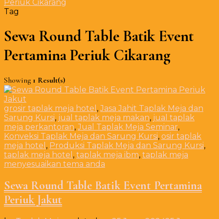
Periuk Cikarang
Tag
Sewa Round Table Batik Event
Pertamina Periuk Cikarang
Showing
1 Result(s)
grosir taplak meja hotel
,
Jasa Jahit Taplak Meja dan
Sarung Kursi
,
jual taplak meja makan
,
jual taplak
meja perkantoran
,
Jual Taplak Meja Seminar
,
Konveksi Taplak Meja dan Sarung Kursi
,
osir taplak
meja hotel
,
Produksi Taplak Meja dan Sarung Kursi
,
taplak meja hotel
,
taplak meja ibm
,
taplak meja
menyesuaikan tema anda
Sewa Round Table Batik Event Pertamina
Periuk Jakut