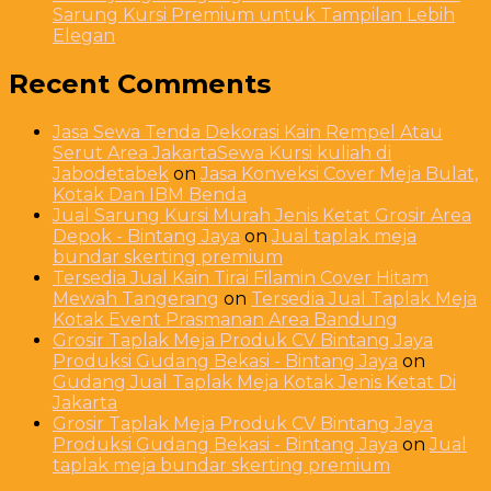
Sarung Kursi Premium untuk Tampilan Lebih
Elegan
Recent Comments
Jasa Sewa Tenda Dekorasi Kain Rempel Atau
Serut Area JakartaSewa Kursi kuliah di
Jabodetabek
on
Jasa Konveksi Cover Meja Bulat,
Kotak Dan IBM Benda
Jual Sarung Kursi Murah Jenis Ketat Grosir Area
Depok - Bintang Jaya
on
Jual taplak meja
bundar skerting premium
Tersedia Jual Kain Tirai Filamin Cover Hitam
Mewah Tangerang
on
Tersedia Jual Taplak Meja
Kotak Event Prasmanan Area Bandung
Grosir Taplak Meja Produk CV Bintang Jaya
Produksi Gudang Bekasi - Bintang Jaya
on
Gudang Jual Taplak Meja Kotak Jenis Ketat Di
Jakarta
Grosir Taplak Meja Produk CV Bintang Jaya
Produksi Gudang Bekasi - Bintang Jaya
on
Jual
taplak meja bundar skerting premium