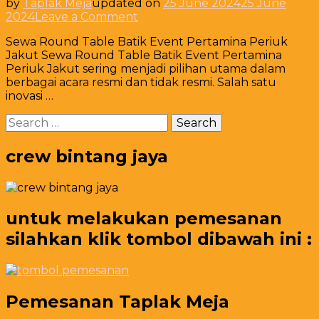
by
Taplak Meja
updated on
25 June 2024
25 June
on
2024
Leave a Comment
Sewa
Sewa Round Table Batik Event Pertamina Periuk
Round
Jakut Sewa Round Table Batik Event Pertamina
Table
Periuk Jakut sering menjadi pilihan utama dalam
Batik
berbagai acara resmi dan tidak resmi. Salah satu
Event
inovasi …
Pertamina
Periuk
Search
Jakut
for:
crew bintang jaya
untuk melakukan pemesanan
silahkan klik tombol dibawah ini :
Pemesanan Taplak Meja