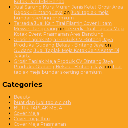
Kotak Dan IBM Benda
Jual Sarung Kursi Murah Jenis Ketat Grosir Area
Depok - Bintang Jaya
on
Jual taplak meja
bundar skerting premium
Tersedia Jual Kain Tirai Filamin Cover Hitam
Mewah Tangerang
on
Tersedia Jual Taplak Meja
Kotak Event Prasmanan Area Bandung
Grosir Taplak Meja Produk CV Bintang Jaya
Produksi Gudang Bekasi - Bintang Jaya
on
Gudang Jual Taplak Meja Kotak Jenis Ketat Di
Jakarta
Grosir Taplak Meja Produk CV Bintang Jaya
Produksi Gudang Bekasi - Bintang Jaya
on
Jual
taplak meja bundar skerting premium
Categories
Beauty
buat dan jual table cloth
BUTIK TAPLAK MEJA
Cover Meja
Cover meja Ibm
Cover Meja Prasmanan