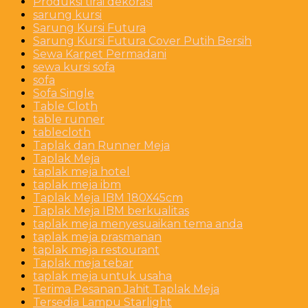
Produksi tirai dekorasi
sarung kursi
Sarung Kursi Futura
Sarung Kursi Futura Cover Putih Bersih
Sewa Karpet Permadani
sewa kursi sofa
sofa
Sofa Single
Table Cloth
table runner
tablecloth
Taplak dan Runner Meja
Taplak Meja
taplak meja hotel
taplak meja ibm
Taplak Meja IBM 180X45cm
Taplak Meja IBM berkualitas
taplak meja menyesuaikan tema anda
taplak meja prasmanan
taplak meja restourant
Taplak meja tebar
taplak meja untuk usaha
Terima Pesanan Jahit Taplak Meja
Tersedia Lampu Starlight