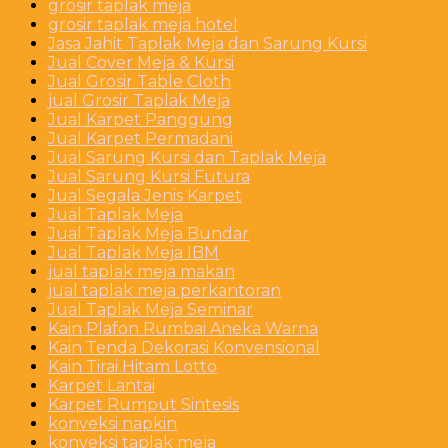
grosir taplak meja
grosir taplak meja hotel
Jasa Jahit Taplak Meja dan Sarung Kursi
Jual Cover Meja & Kursi
Jual Grosir Table Cloth
jual Grosir Taplak Meja
Jual Karpet Panggung
Jual Karpet Permadani
Jual Sarung Kursi dan Taplak Meja
Jual Sarung Kursi Futura
Jual Segala Jenis Karpet
Jual Taplak Meja
Jual Taplak Meja Bundar
Jual Taplak Meja IBM
jual taplak meja makan
jual taplak meja perkantoran
Jual Taplak Meja Seminar
Kain Plafon Rumbai Aneka Warna
Kain Tenda Dekorasi Konvensional
Kain Tirai Hitam Lotto
Karpet Lantai
Karpet Rumput Sintesis
konveksi napkin
konveksi taplak meja