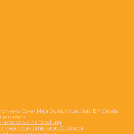
 Konveksi Cover Meja Bulat, Kotak Dan IBM Benda
ng premium
t Prasmanan Area Bandung
 Meja Kotak Jenis Ketat Di Jakarta
bundar skerting premium