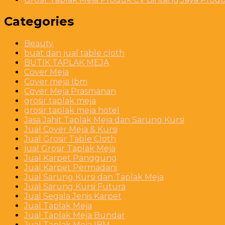
Categories
Beauty
buat dan jual table cloth
BUTIK TAPLAK MEJA
Cover Meja
Cover meja Ibm
Cover Meja Prasmanan
grosir taplak meja
grosir taplak meja hotel
Jasa Jahit Taplak Meja dan Sarung Kursi
Jual Cover Meja & Kursi
Jual Grosir Table Cloth
jual Grosir Taplak Meja
Jual Karpet Panggung
Jual Karpet Permadani
Jual Sarung Kursi dan Taplak Meja
Jual Sarung Kursi Futura
Jual Segala Jenis Karpet
Jual Taplak Meja
Jual Taplak Meja Bundar
Jual Taplak Meja IBM