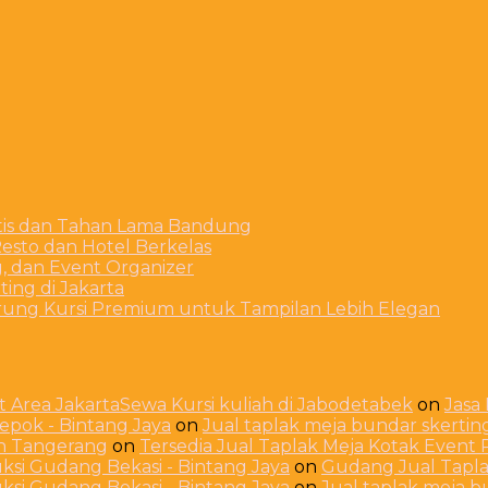
stis dan Tahan Lama Bandung
esto dan Hotel Berkelas
g, dan Event Organizer
ing di Jakarta
arung Kursi Premium untuk Tampilan Lebih Elegan
 Area JakartaSewa Kursi kuliah di Jabodetabek
on
Jasa
Depok - Bintang Jaya
on
Jual taplak meja bundar skerti
ah Tangerang
on
Tersedia Jual Taplak Meja Kotak Even
ksi Gudang Bekasi - Bintang Jaya
on
Gudang Jual Taplak
ksi Gudang Bekasi - Bintang Jaya
on
Jual taplak meja 