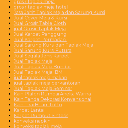
grosir taplak meja
grosir taplak meja hotel
Jasa Jahit Taplak Meja dan Sarung Kursi
Jual Cover Meja & Kursi
Jual Grosir Table Cloth
jual Grosir Taplak Meja
Jual Karpet Panggung
Jual Karpet Permadani
Jual Sarung Kursi dan Taplak Meja
Jual Sarung Kursi Futura
Jual Segala Jenis Karpet
Jual Taplak Meja
Jual Taplak Meja Bundar
Jual Taplak Meja IBM
jual taplak meja makan
jual taplak meja perkantoran
Jual Taplak Meja Seminar
Kain Plafon Rumbai Aneka Warna
Kain Tenda Dekorasi Konvensional
Kain Tirai Hitam Lotto
Karpet Lantai
Karpet Rumput Sintesis
konveksi napkin
konveksi taplak meja