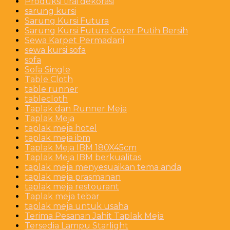
Produksi tirai dekorasi
sarung kursi
Sarung Kursi Futura
Sarung Kursi Futura Cover Putih Bersih
Sewa Karpet Permadani
sewa kursi sofa
sofa
Sofa Single
Table Cloth
table runner
tablecloth
Taplak dan Runner Meja
Taplak Meja
taplak meja hotel
taplak meja ibm
Taplak Meja IBM 180X45cm
Taplak Meja IBM berkualitas
taplak meja menyesuaikan tema anda
taplak meja prasmanan
taplak meja restourant
Taplak meja tebar
taplak meja untuk usaha
Terima Pesanan Jahit Taplak Meja
Tersedia Lampu Starlight