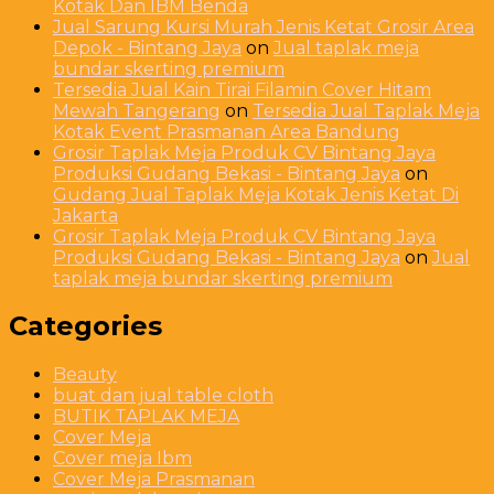
Kotak Dan IBM Benda
Jual Sarung Kursi Murah Jenis Ketat Grosir Area
Depok - Bintang Jaya
on
Jual taplak meja
bundar skerting premium
Tersedia Jual Kain Tirai Filamin Cover Hitam
Mewah Tangerang
on
Tersedia Jual Taplak Meja
Kotak Event Prasmanan Area Bandung
Grosir Taplak Meja Produk CV Bintang Jaya
Produksi Gudang Bekasi - Bintang Jaya
on
Gudang Jual Taplak Meja Kotak Jenis Ketat Di
Jakarta
Grosir Taplak Meja Produk CV Bintang Jaya
Produksi Gudang Bekasi - Bintang Jaya
on
Jual
taplak meja bundar skerting premium
Categories
Beauty
buat dan jual table cloth
BUTIK TAPLAK MEJA
Cover Meja
Cover meja Ibm
Cover Meja Prasmanan