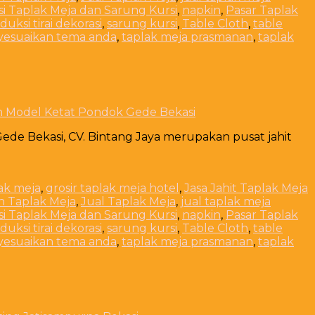
i Taplak Meja dan Sarung Kursi
,
napkin
,
Pasar Taplak
duksi tirai dekorasi
,
sarung kursi
,
Table Cloth
,
table
yesuaikan tema anda
,
taplak meja prasmanan
,
taplak
n Model Ketat Pondok Gede Bekasi
de Bekasi, CV. Bintang Jaya merupakan pusat jahit
lak meja
,
grosir taplak meja hotel
,
Jasa Jahit Taplak Meja
n Taplak Meja
,
Jual Taplak Meja
,
jual taplak meja
i Taplak Meja dan Sarung Kursi
,
napkin
,
Pasar Taplak
duksi tirai dekorasi
,
sarung kursi
,
Table Cloth
,
table
yesuaikan tema anda
,
taplak meja prasmanan
,
taplak