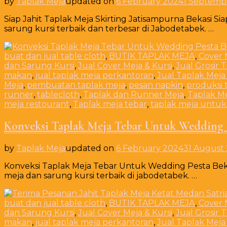
by
Taplak Meja
updated on
6 February 2024
1 Septemb
Siap Jahit Taplak Meja Skirting Jatisampurna Bekasi Si
sarung kursi terbaik dan terbesar di Jabodetabek. …
buat dan jual table cloth
,
BUTIK TAPLAK MEJA
,
Cover 
dan Sarung Kursi
,
Jual Cover Meja & Kursi
,
Jual Grosir 
makan
,
jual taplak meja perkantoran
,
Jual Taplak Meja
Meja
,
pembuatan taplak meja
,
pesan napkin
,
produksi 
runner
,
tablecloth
,
Taplak dan Runner Meja
,
Taplak M
meja restourant
,
Taplak meja tebar
,
taplak meja untuk
Konveksi Taplak Meja Tebar Untuk Wedding P
by
Taplak Meja
updated on
6 February 2024
31 August
Konveksi Taplak Meja Tebar Untuk Wedding Pesta Beka
meja dan sarung kursi terbaik di jabodetabek. …
buat dan jual table cloth
,
BUTIK TAPLAK MEJA
,
Cover 
dan Sarung Kursi
,
Jual Cover Meja & Kursi
,
Jual Grosir 
makan
,
jual taplak meja perkantoran
,
Jual Taplak Meja