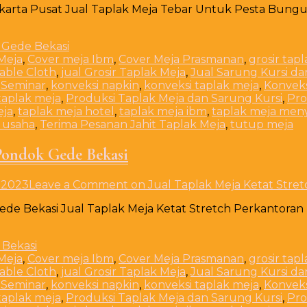
karta Pusat Jual Taplak Meja Tebar Untuk Pesta Bungu
Meja
,
Cover meja Ibm
,
Cover Meja Prasmanan
,
grosir tap
Table Cloth
,
jual Grosir Taplak Meja
,
Jual Sarung Kursi da
 Seminar
,
konveksi napkin
,
konveksi taplak meja
,
Konveks
taplak meja
,
Produksi Taplak Meja dan Sarung Kursi
,
Pro
eja
,
taplak meja hotel
,
taplak meja ibm
,
taplak meja men
 usaha
,
Terima Pesanan Jahit Taplak Meja
,
tutup meja
 Pondok Gede Bekasi
 2023
Leave a Comment
on Jual Taplak Meja Ketat Stre
ede Bekasi Jual Taplak Meja Ketat Stretch Perkantora
Meja
,
Cover meja Ibm
,
Cover Meja Prasmanan
,
grosir tap
Table Cloth
,
jual Grosir Taplak Meja
,
Jual Sarung Kursi da
 Seminar
,
konveksi napkin
,
konveksi taplak meja
,
Konveks
taplak meja
,
Produksi Taplak Meja dan Sarung Kursi
,
Pro