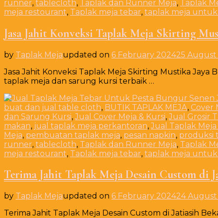
runner
,
tablecloth
,
Taplak dan Runner Meja
,
Taplak M
meja restourant
,
Taplak meja tebar
,
taplak meja untuk
Jasa Jahit Konveksi Taplak Meja Skirting Mus
by
Taplak Meja
updated on
6 February 2024
25 August
Jasa Jahit Konveksi Taplak Meja Skirting Mustika Jaya B
taplak meja dan sarung kursi terbaik …
buat dan jual table cloth
,
BUTIK TAPLAK MEJA
,
Cover 
dan Sarung Kursi
,
Jual Cover Meja & Kursi
,
Jual Grosir 
makan
,
jual taplak meja perkantoran
,
Jual Taplak Meja
Meja
,
pembuatan taplak meja
,
pesan napkin
,
produksi 
runner
,
tablecloth
,
Taplak dan Runner Meja
,
Taplak M
meja restourant
,
Taplak meja tebar
,
taplak meja untuk
Terima Jahit Taplak Meja Desain Custom di Ja
by
Taplak Meja
updated on
6 February 2024
24 August
Terima Jahit Taplak Meja Desain Custom di Jatiasih Beka