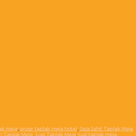
lak meja
,
grosir taplak meja hotel
,
Jasa Jahit Taplak Meja
n Taplak Meja
,
Jual Taplak Meja
,
jual taplak meja