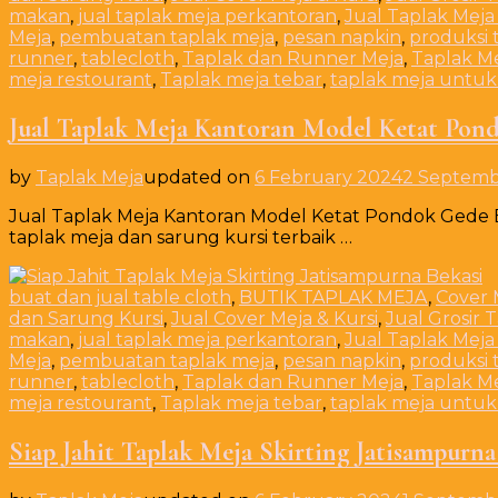
makan
,
jual taplak meja perkantoran
,
Jual Taplak Meja
Meja
,
pembuatan taplak meja
,
pesan napkin
,
produksi 
runner
,
tablecloth
,
Taplak dan Runner Meja
,
Taplak M
meja restourant
,
Taplak meja tebar
,
taplak meja untuk
Jual Taplak Meja Kantoran Model Ketat Pon
by
Taplak Meja
updated on
6 February 2024
2 Septemb
Jual Taplak Meja Kantoran Model Ketat Pondok Gede B
taplak meja dan sarung kursi terbaik …
buat dan jual table cloth
,
BUTIK TAPLAK MEJA
,
Cover 
dan Sarung Kursi
,
Jual Cover Meja & Kursi
,
Jual Grosir 
makan
,
jual taplak meja perkantoran
,
Jual Taplak Meja
Meja
,
pembuatan taplak meja
,
pesan napkin
,
produksi 
runner
,
tablecloth
,
Taplak dan Runner Meja
,
Taplak M
meja restourant
,
Taplak meja tebar
,
taplak meja untuk
Siap Jahit Taplak Meja Skirting Jatisampurna