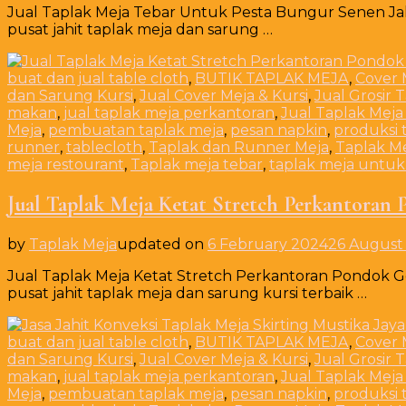
Jual Taplak Meja Tebar Untuk Pesta Bungur Senen Ja
pusat jahit taplak meja dan sarung …
buat dan jual table cloth
,
BUTIK TAPLAK MEJA
,
Cover 
dan Sarung Kursi
,
Jual Cover Meja & Kursi
,
Jual Grosir 
makan
,
jual taplak meja perkantoran
,
Jual Taplak Meja
Meja
,
pembuatan taplak meja
,
pesan napkin
,
produksi 
runner
,
tablecloth
,
Taplak dan Runner Meja
,
Taplak M
meja restourant
,
Taplak meja tebar
,
taplak meja untuk
Jual Taplak Meja Ketat Stretch Perkantoran
by
Taplak Meja
updated on
6 February 2024
26 August
Jual Taplak Meja Ketat Stretch Perkantoran Pondok G
pusat jahit taplak meja dan sarung kursi terbaik …
buat dan jual table cloth
,
BUTIK TAPLAK MEJA
,
Cover 
dan Sarung Kursi
,
Jual Cover Meja & Kursi
,
Jual Grosir 
makan
,
jual taplak meja perkantoran
,
Jual Taplak Meja
Meja
,
pembuatan taplak meja
,
pesan napkin
,
produksi 