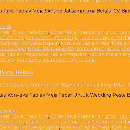
er 2023
Leave a Comment
on Siap Jahit Taplak Meja Ski
ap Jahit Taplak Meja Skirting Jatisampurna Bekasi, CV. B
Meja
,
Cover meja Ibm
,
Cover Meja Prasmanan
,
grosir tap
Table Cloth
,
jual Grosir Taplak Meja
,
Jual Sarung Kursi da
 Seminar
,
konveksi napkin
,
konveksi taplak meja
,
Konveks
taplak meja
,
Produksi Taplak Meja dan Sarung Kursi
,
Pro
eja
,
taplak meja hotel
,
taplak meja ibm
,
taplak meja men
 usaha
,
Terima Pesanan Jahit Taplak Meja
esta Bekasi
 2023
Leave a Comment
on Konveksi Taplak Meja Tebar 
si Konveksi Taplak Meja Tebar Untuk Wedding Pesta Bek
Meja
,
Cover meja Ibm
,
Cover Meja Prasmanan
,
grosir tap
Table Cloth
,
jual Grosir Taplak Meja
,
Jual Sarung Kursi da
 Seminar
,
konveksi napkin
,
konveksi taplak meja
,
Konveks