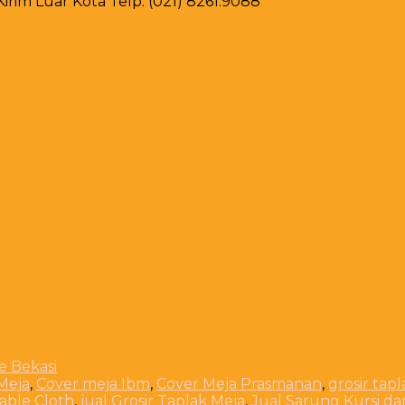
rim Luar Kota Telp. (021) 8261.9088
Meja
,
Cover meja Ibm
,
Cover Meja Prasmanan
,
grosir tap
Table Cloth
,
jual Grosir Taplak Meja
,
Jual Sarung Kursi da