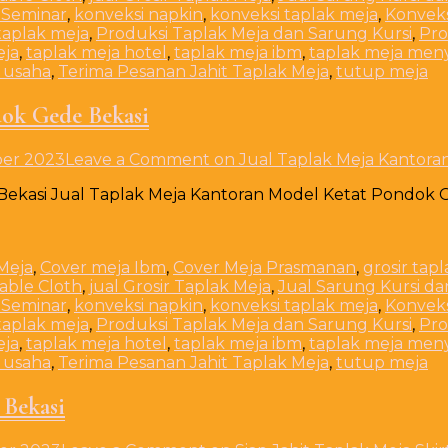
 Seminar
,
konveksi napkin
,
konveksi taplak meja
,
Konveks
taplak meja
,
Produksi Taplak Meja dan Sarung Kursi
,
Pro
eja
,
taplak meja hotel
,
taplak meja ibm
,
taplak meja men
 usaha
,
Terima Pesanan Jahit Taplak Meja
,
tutup meja
dok Gede Bekasi
er 2023
Leave a Comment
on Jual Taplak Meja Kantora
ekasi Jual Taplak Meja Kantoran Model Ketat Pondok Ge
Meja
,
Cover meja Ibm
,
Cover Meja Prasmanan
,
grosir tap
Table Cloth
,
jual Grosir Taplak Meja
,
Jual Sarung Kursi da
 Seminar
,
konveksi napkin
,
konveksi taplak meja
,
Konveks
taplak meja
,
Produksi Taplak Meja dan Sarung Kursi
,
Pro
eja
,
taplak meja hotel
,
taplak meja ibm
,
taplak meja men
 usaha
,
Terima Pesanan Jahit Taplak Meja
,
tutup meja
 Bekasi