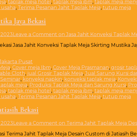
eja
,
taplak meja hotel
,
taplak meja ibm
,
taplak meja men
 usaha
,
Terima Pesanan Jahit Taplak Meja
,
tutup meja
tika Jaya Bekasi
 2023
Leave a Comment
on Jasa Jahit Konveksi Taplak Me
ekasi Jasa Jahit Konveksi Taplak Meja Skirting Mustika J
Meja
,
Cover meja Ibm
,
Cover Meja Prasmanan
,
grosir tap
Table Cloth
,
jual Grosir Taplak Meja
,
Jual Sarung Kursi da
 Seminar
,
konveksi napkin
,
konveksi taplak meja
,
Konveks
taplak meja
,
Produksi Taplak Meja dan Sarung Kursi
,
Pro
eja
,
taplak meja hotel
,
taplak meja ibm
,
taplak meja men
 usaha
,
Terima Pesanan Jahit Taplak Meja
,
tutup meja
tiasih Bekasi
 2023
Leave a Comment
on Terima Jahit Taplak Meja Desa
si Terima Jahit Taplak Meja Desain Custom di Jatiasih Be