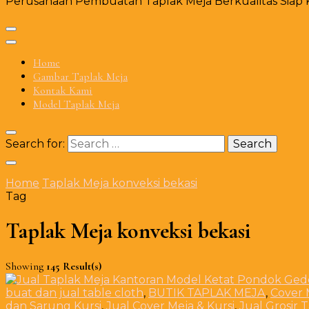
Perusahaan Pembuatan Taplak Meja Berkualitas Siap Ki
Home
Gambar Taplak Meja
Kontak Kami
Model Taplak Meja
Search for:
Home
Taplak Meja konveksi bekasi
Tag
Taplak Meja konveksi bekasi
Showing
145 Result(s)
buat dan jual table cloth
,
BUTIK TAPLAK MEJA
,
Cover 
dan Sarung Kursi
,
Jual Cover Meja & Kursi
,
Jual Grosir 