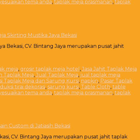
yesuaikan tema anda
,
taplak meja prasmanan
,
taplak
ja Skirting Mustika Jaya Bekasi
aya Bekasi, CV. Bintang Jaya merupakan pusat jahit
lak meja
,
grosir taplak meja hotel
,
Jasa Jahit Taplak Meja
n Taplak Meja
,
Jual Taplak Meja
,
jual taplak meja
i Taplak Meja dan Sarung Kursi
,
napkin
,
Pasar Taplak
duksi tirai dekorasi
,
sarung kursi
,
Table Cloth
,
table
yesuaikan tema anda
,
taplak meja prasmanan
,
taplak
in Custom di Jatiasih Bekasi
kasi, CV. Bintang Jaya merupakan pusat jahit taplak