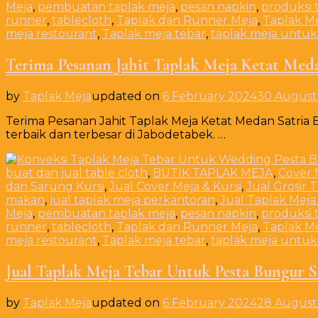
Meja
,
pembuatan taplak meja
,
pesan napkin
,
produksi 
runner
,
tablecloth
,
Taplak dan Runner Meja
,
Taplak M
meja restourant
,
Taplak meja tebar
,
taplak meja untuk
Terima Pesanan Jahit Taplak Meja Ketat Meda
by
Taplak Meja
updated on
6 February 2024
30 August
Terima Pesanan Jahit Taplak Meja Ketat Medan Satria Be
terbaik dan terbesar di Jabodetabek. …
buat dan jual table cloth
,
BUTIK TAPLAK MEJA
,
Cover 
dan Sarung Kursi
,
Jual Cover Meja & Kursi
,
Jual Grosir 
makan
,
jual taplak meja perkantoran
,
Jual Taplak Meja
Meja
,
pembuatan taplak meja
,
pesan napkin
,
produksi 
runner
,
tablecloth
,
Taplak dan Runner Meja
,
Taplak M
meja restourant
,
Taplak meja tebar
,
taplak meja untuk
Jual Taplak Meja Tebar Untuk Pesta Bungur S
by
Taplak Meja
updated on
6 February 2024
28 August