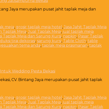
rting Jatisampurna Bekasi
intang Jaya merupakan pusat jahit taplak meja dan
lak meja
,
grosir taplak meja hotel
,
Jasa Jahit Taplak Meja
n Taplak Meja
,
Jual Taplak Meja
,
jual taplak meja
i Taplak Meja dan Sarung Kursi
,
napkin
,
Pasar Taplak
duksi tirai dekorasi
,
sarung kursi
,
Table Cloth
,
table
yesuaikan tema anda
,
taplak meja prasmanan
,
taplak
Untuk Wedding Pesta Bekasi
asi, CV. Bintang Jaya merupakan pusat jahit taplak
lak meja
,
grosir taplak meja hotel
,
Jasa Jahit Taplak Meja
n Taplak Meja
,
Jual Taplak Meja
,
jual taplak meja
i Taplak Meja dan Sarung Kursi
,
napkin
,
Pasar Taplak