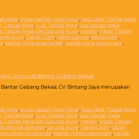
lak meja
,
grosir taplak meja hotel
,
Jasa Jahit Taplak Meja
n Taplak Meja
,
Jual Taplak Meja
,
jual taplak meja
i Taplak Meja dan Sarung Kursi
,
napkin
,
Pasar Taplak
rung kursi
,
Table Cloth
,
table runner
,
tablecloth
,
da
,
taplak meja prasmanan
,
taplak meja restourant
,
nveksi Termurah Bantar Gebang Bekasi
h Bantar Gebang Bekasi, CV. Bintang Jaya merupakan
lak meja
,
grosir taplak meja hotel
,
Jasa Jahit Taplak Meja
n Taplak Meja
,
Jual Taplak Meja
,
jual taplak meja
i Taplak Meja dan Sarung Kursi
,
napkin
,
Pasar Taplak
duksi tirai dekorasi
,
sarung kursi
,
Table Cloth
,
table
yesuaikan tema anda
,
taplak meja prasmanan
,
taplak