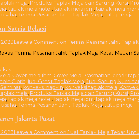
taplak meja
,
Produksi Taplak Meja dan Sarung Kursi
,
Pro
eja
,
taplak meja hotel
,
taplak meja ibm
,
taplak meja men
 usaha
,
Terima Pesanan Jahit Taplak Meja
,
tutup meja
n Satria Bekasi
 2023
Leave a Comment
on Terima Pesanan Jahit Taplak
kasi Terima Pesanan Jahit Taplak Meja Ketat Medan Satri
Meja
,
Cover meja Ibm
,
Cover Meja Prasmanan
,
grosir tap
Table Cloth
,
jual Grosir Taplak Meja
,
Jual Sarung Kursi da
 Seminar
,
konveksi napkin
,
konveksi taplak meja
,
Konveks
taplak meja
,
Produksi Taplak Meja dan Sarung Kursi
,
Pro
eja
,
taplak meja hotel
,
taplak meja ibm
,
taplak meja men
 usaha
,
Terima Pesanan Jahit Taplak Meja
,
tutup meja
enen Jakarta Pusat
 2023
Leave a Comment
on Jual Taplak Meja Tebar Unt