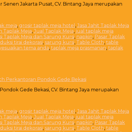
r Senen Jakarta Pusat, CV. Bintang Jaya merupakan
lak meja
,
grosir taplak meja hotel
,
Jasa Jahit Taplak Meja
n Taplak Meja
,
Jual Taplak Meja
,
jual taplak meja
i Taplak Meja dan Sarung Kursi
,
napkin
,
Pasar Taplak
duksi tirai dekorasi
,
sarung kursi
,
Table Cloth
,
table
yesuaikan tema anda
,
taplak meja prasmanan
,
taplak
tch Perkantoran Pondok Gede Bekasi
n Pondok Gede Bekasi, CV. Bintang Jaya merupakan
lak meja
,
grosir taplak meja hotel
,
Jasa Jahit Taplak Meja
n Taplak Meja
,
Jual Taplak Meja
,
jual taplak meja
i Taplak Meja dan Sarung Kursi
,
napkin
,
Pasar Taplak
duksi tirai dekorasi
,
sarung kursi
,
Table Cloth
,
table