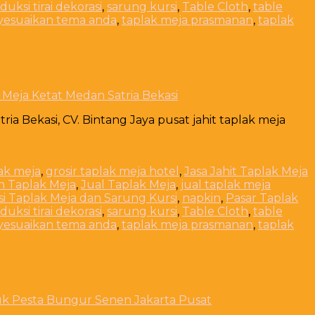
duksi tirai dekorasi
,
sarung kursi
,
Table Cloth
,
table
yesuaikan tema anda
,
taplak meja prasmanan
,
taplak
 Meja Ketat Medan Satria Bekasi
a Bekasi, CV. Bintang Jaya pusat jahit taplak meja
lak meja
,
grosir taplak meja hotel
,
Jasa Jahit Taplak Meja
n Taplak Meja
,
Jual Taplak Meja
,
jual taplak meja
i Taplak Meja dan Sarung Kursi
,
napkin
,
Pasar Taplak
duksi tirai dekorasi
,
sarung kursi
,
Table Cloth
,
table
yesuaikan tema anda
,
taplak meja prasmanan
,
taplak
uk Pesta Bungur Senen Jakarta Pusat