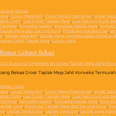
Meja
,
Cover meja Ibm
,
Cover Meja Prasmanan
,
grosir tap
Table Cloth
,
jual Grosir Taplak Meja
,
Jual Sarung Kursi da
 Seminar
,
konveksi napkin
,
konveksi taplak meja
,
Konveks
Taplak Meja dan Sarung Kursi
,
Produksi tirai dekorasi
,
sa
el
,
taplak meja ibm
,
taplak meja menyesuaikan tema an
sanan Jahit Taplak Meja
,
tutup meja
 Bantar Gebang Bekasi
 2023
Leave a Comment
on Grosir Taplak Meja Jahit Ko
bang Bekasi Grosir Taplak Meja Jahit Konveksi Termura
Meja
,
Cover meja Ibm
,
Cover Meja Prasmanan
,
grosir tap
Table Cloth
,
jual Grosir Taplak Meja
,
Jual Sarung Kursi da
 Seminar
,
konveksi napkin
,
konveksi taplak meja
,
Konveks
taplak meja
,
Produksi Taplak Meja dan Sarung Kursi
,
Pro
eja
,
taplak meja hotel
,
taplak meja ibm
,
taplak meja men