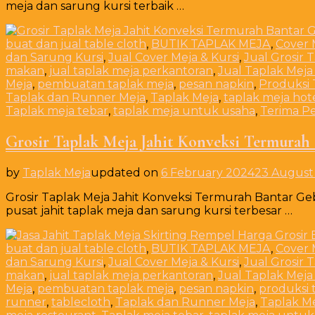
meja dan sarung kursi terbaik …
buat dan jual table cloth
,
BUTIK TAPLAK MEJA
,
Cover 
dan Sarung Kursi
,
Jual Cover Meja & Kursi
,
Jual Grosir 
makan
,
jual taplak meja perkantoran
,
Jual Taplak Meja
Meja
,
pembuatan taplak meja
,
pesan napkin
,
Produksi 
Taplak dan Runner Meja
,
Taplak Meja
,
taplak meja hot
Taplak meja tebar
,
taplak meja untuk usaha
,
Terima Pe
Grosir Taplak Meja Jahit Konveksi Termurah
by
Taplak Meja
updated on
6 February 2024
23 August
Grosir Taplak Meja Jahit Konveksi Termurah Bantar Ge
pusat jahit taplak meja dan sarung kursi terbesar …
buat dan jual table cloth
,
BUTIK TAPLAK MEJA
,
Cover 
dan Sarung Kursi
,
Jual Cover Meja & Kursi
,
Jual Grosir 
makan
,
jual taplak meja perkantoran
,
Jual Taplak Meja
Meja
,
pembuatan taplak meja
,
pesan napkin
,
produksi 
runner
,
tablecloth
,
Taplak dan Runner Meja
,
Taplak M