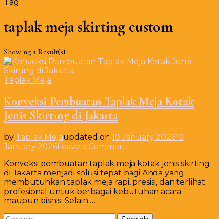
Tag
taplak meja skirting custom
Showing
1 Result(s)
Taplak Meja
Konveksi Pembuatan Taplak Meja Kotak
Jenis Skirting di Jakarta
by
Taplak Meja
updated on
10 January 2026
10
on
January 2026
Leave a Comment
Konveksi
Konveksi pembuatan taplak meja kotak jenis skirting
Pembuatan
di Jakarta menjadi solusi tepat bagi Anda yang
Taplak
membutuhkan taplak meja rapi, presisi, dan terlihat
Meja
profesional untuk berbagai kebutuhan acara
Kotak
maupun bisnis. Selain …
Jenis
Skirting
Search