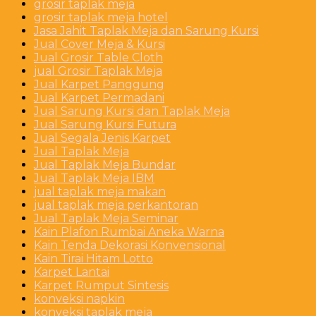
grosir taplak meja
grosir taplak meja hotel
Jasa Jahit Taplak Meja dan Sarung Kursi
Jual Cover Meja & Kursi
Jual Grosir Table Cloth
jual Grosir Taplak Meja
Jual Karpet Panggung
Jual Karpet Permadani
Jual Sarung Kursi dan Taplak Meja
Jual Sarung Kursi Futura
Jual Segala Jenis Karpet
Jual Taplak Meja
Jual Taplak Meja Bundar
Jual Taplak Meja IBM
jual taplak meja makan
jual taplak meja perkantoran
Jual Taplak Meja Seminar
Kain Plafon Rumbai Aneka Warna
Kain Tenda Dekorasi Konvensional
Kain Tirai Hitam Lotto
Karpet Lantai
Karpet Rumput Sintesis
konveksi napkin
konveksi taplak meja