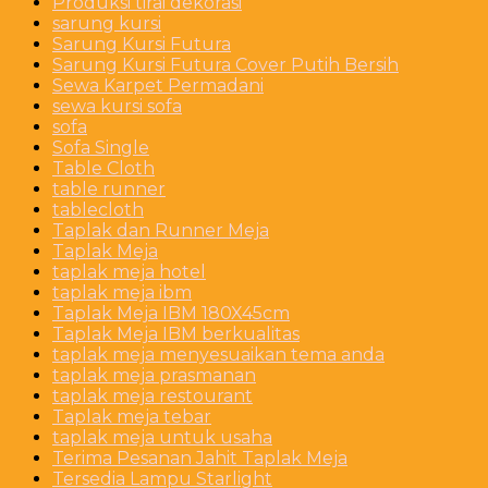
Produksi tirai dekorasi
sarung kursi
Sarung Kursi Futura
Sarung Kursi Futura Cover Putih Bersih
Sewa Karpet Permadani
sewa kursi sofa
sofa
Sofa Single
Table Cloth
table runner
tablecloth
Taplak dan Runner Meja
Taplak Meja
taplak meja hotel
taplak meja ibm
Taplak Meja IBM 180X45cm
Taplak Meja IBM berkualitas
taplak meja menyesuaikan tema anda
taplak meja prasmanan
taplak meja restourant
Taplak meja tebar
taplak meja untuk usaha
Terima Pesanan Jahit Taplak Meja
Tersedia Lampu Starlight