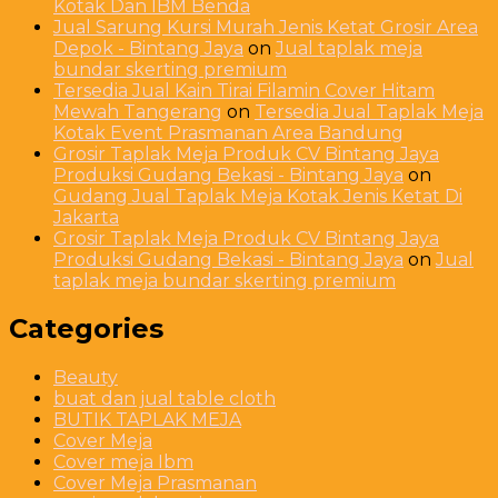
Kotak Dan IBM Benda
Jual Sarung Kursi Murah Jenis Ketat Grosir Area
Depok - Bintang Jaya
on
Jual taplak meja
bundar skerting premium
Tersedia Jual Kain Tirai Filamin Cover Hitam
Mewah Tangerang
on
Tersedia Jual Taplak Meja
Kotak Event Prasmanan Area Bandung
Grosir Taplak Meja Produk CV Bintang Jaya
Produksi Gudang Bekasi - Bintang Jaya
on
Gudang Jual Taplak Meja Kotak Jenis Ketat Di
Jakarta
Grosir Taplak Meja Produk CV Bintang Jaya
Produksi Gudang Bekasi - Bintang Jaya
on
Jual
taplak meja bundar skerting premium
Categories
Beauty
buat dan jual table cloth
BUTIK TAPLAK MEJA
Cover Meja
Cover meja Ibm
Cover Meja Prasmanan