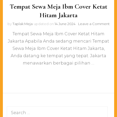
Tempat Sewa Meja Ibm Cover Ketat
Hitam Jakarta
on
by
Taplak Meja
updated on
14 June 2024
Leave a Comment
Tem
Tempat Sewa Meja Ibm Cover Ketat Hitam
Sew
Mej
Jakarta Apabila Anda sedang mencari Tempat
Ibm
Sewa Meja Ibm Cover Ketat Hitam Jakarta,
Cov
Keta
Anda datang ke tempat yang tepat. Jakarta
Hit
menawarkan berbagai pilihan …
Jaka
Search