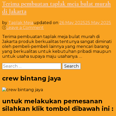
Terima pembuatan taplak meja bulat murah
di Jakarta
by
Taplak Meja
updated on
26 May 2025
25 May 2025
on
Leave a Comment
Terima
Terima pembuatan taplak meja bulat murah di
pembuatan
Jakarta produk berkualitas tentunya sangat diminati
taplak
oleh pembeli-pembeli lainnya yang mencari barang
meja
yang berkualitas untuk kebutuhan pribadi maupun
bulat
untuk usaha supaya maju usahanya. …
murah
di
Search
Jakarta
for:
crew bintang jaya
untuk melakukan pemesanan
silahkan klik tombol dibawah ini :