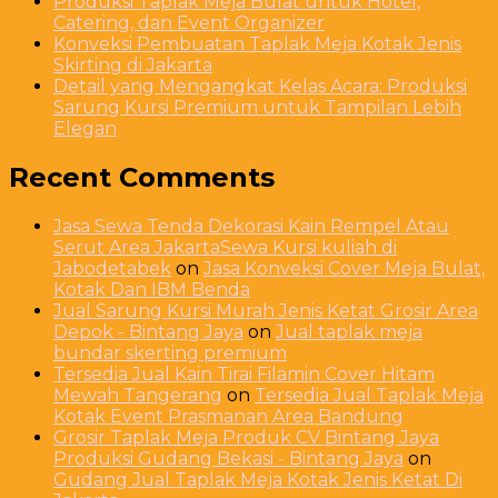
Produksi Taplak Meja Bulat untuk Hotel,
Catering, dan Event Organizer
Konveksi Pembuatan Taplak Meja Kotak Jenis
Skirting di Jakarta
Detail yang Mengangkat Kelas Acara: Produksi
Sarung Kursi Premium untuk Tampilan Lebih
Elegan
Recent Comments
Jasa Sewa Tenda Dekorasi Kain Rempel Atau
Serut Area JakartaSewa Kursi kuliah di
Jabodetabek
on
Jasa Konveksi Cover Meja Bulat,
Kotak Dan IBM Benda
Jual Sarung Kursi Murah Jenis Ketat Grosir Area
Depok - Bintang Jaya
on
Jual taplak meja
bundar skerting premium
Tersedia Jual Kain Tirai Filamin Cover Hitam
Mewah Tangerang
on
Tersedia Jual Taplak Meja
Kotak Event Prasmanan Area Bandung
Grosir Taplak Meja Produk CV Bintang Jaya
Produksi Gudang Bekasi - Bintang Jaya
on
Gudang Jual Taplak Meja Kotak Jenis Ketat Di