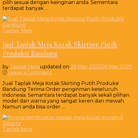
pilih sesuai dengan keinginan anda. Sementara
premium
terdapat banyak …
di
Cikarang
Bekasi
Taplak Meja
Jual Taplak Meja Kotak Skirting Putih
Produksi Bandung
by
Taplak Meja
updated on
26 May 2025
26 May 2025
on
Leave a Comment
Jual
Jual Taplak Meja Kotak Skirting Putih Produksi
Taplak
Bandung Terima Order pengiriman keseluruh
Meja
indonesia. Semantara terdapat banyak sekali pilihan
Kotak
model dan warna yang sangat keren dan mewah.
Skirting
Namun anda bisa order …
Putih
Produksi
Bandung
Taplak Meja