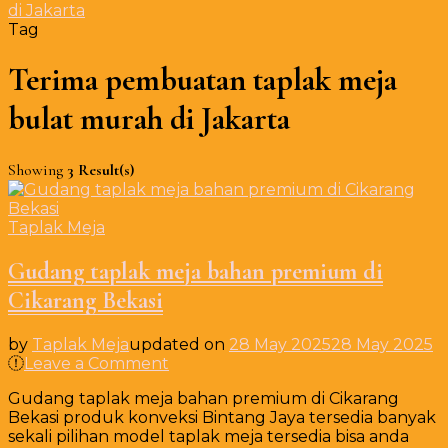
di Jakarta
Tag
Terima pembuatan taplak meja
bulat murah di Jakarta
Showing
3 Result(s)
Taplak Meja
Gudang taplak meja bahan premium di
Cikarang Bekasi
by
Taplak Meja
updated on
28 May 2025
28 May 2025
on
Leave a Comment
Gudang
Gudang taplak meja bahan premium di Cikarang
taplak
Bekasi produk konveksi Bintang Jaya tersedia banyak
meja
sekali pilihan model taplak meja tersedia bisa anda
bahan