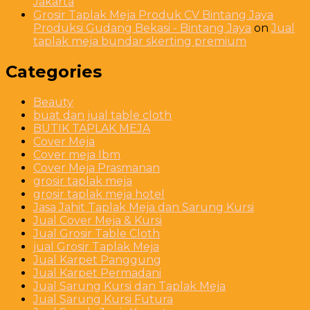
Jakarta
Grosir Taplak Meja Produk CV Bintang Jaya
Produksi Gudang Bekasi - Bintang Jaya
on
Jual
taplak meja bundar skerting premium
Categories
Beauty
buat dan jual table cloth
BUTIK TAPLAK MEJA
Cover Meja
Cover meja Ibm
Cover Meja Prasmanan
grosir taplak meja
grosir taplak meja hotel
Jasa Jahit Taplak Meja dan Sarung Kursi
Jual Cover Meja & Kursi
Jual Grosir Table Cloth
jual Grosir Taplak Meja
Jual Karpet Panggung
Jual Karpet Permadani
Jual Sarung Kursi dan Taplak Meja
Jual Sarung Kursi Futura