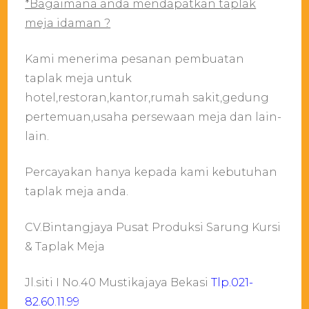
*Bagaimana anda mendapatkan taplak
meja idaman ?
Kami menerima pesanan pembuatan
taplak meja untuk
hotel,restoran,kantor,rumah sakit,gedung
pertemuan,usaha persewaan meja dan lain-
lain.
Percayakan hanya kepada kami kebutuhan
taplak meja anda.
CV.Bintangjaya Pusat Produksi Sarung Kursi
& Taplak Meja
Jl.siti I No.40 Mustikajaya Bekasi
Tlp.021-
82.60.11.99