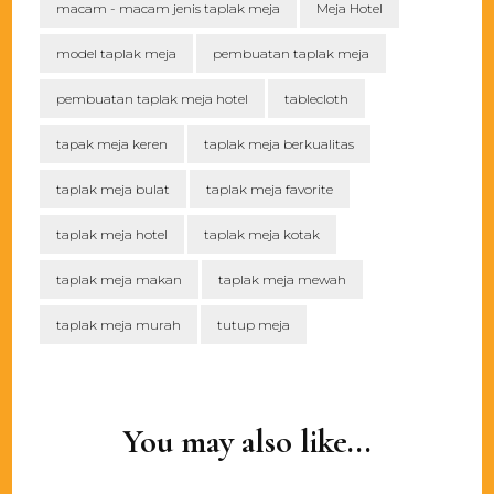
macam - macam jenis taplak meja
Meja Hotel
model taplak meja
pembuatan taplak meja
pembuatan taplak meja hotel
tablecloth
tapak meja keren
taplak meja berkualitas
taplak meja bulat
taplak meja favorite
taplak meja hotel
taplak meja kotak
taplak meja makan
taplak meja mewah
taplak meja murah
tutup meja
Post
Navigation
You may also like...