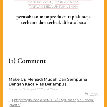
TABLECLOTH
,
TAPLAK MEJA
,
TAPLAK MEJA UNTUK USAHA
perusahaan memproduksi taplak meja
terbesar dan terbaik di kota batu
(1) Comment
Make Up Menjadi Mudah Dan Sempurna
Dengan Kaca Rias Berlampu |
Posted on
31 August 2017 at 4:33 am
Reply
[…]
http://taplakmeja.net/2017/08/pusat-taplak-meja-
jakarta/
[…]