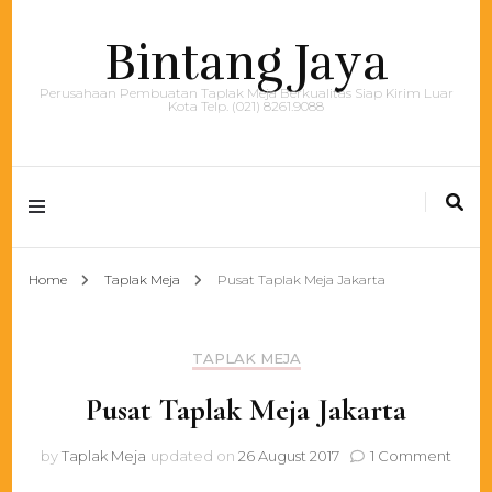
Bintang Jaya
Perusahaan Pembuatan Taplak Meja Berkualitas Siap Kirim Luar
Kota Telp. (021) 8261.9088
Home
Taplak Meja
Pusat Taplak Meja Jakarta
TAPLAK MEJA
Pusat Taplak Meja Jakarta
on
by
Taplak Meja
updated on
26 August 2017
1 Comment
Pusat