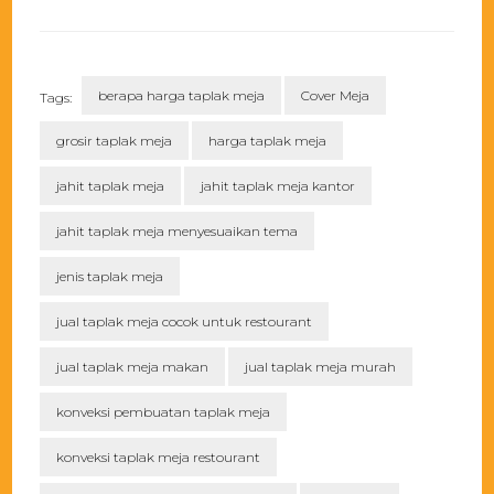
berapa harga taplak meja
Cover Meja
Tags:
grosir taplak meja
harga taplak meja
jahit taplak meja
jahit taplak meja kantor
jahit taplak meja menyesuaikan tema
jenis taplak meja
jual taplak meja cocok untuk restourant
jual taplak meja makan
jual taplak meja murah
konveksi pembuatan taplak meja
konveksi taplak meja restourant