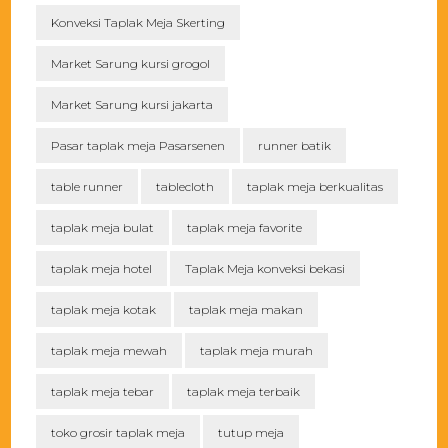
Konveksi Taplak Meja Skerting
Market Sarung kursi grogol
Market Sarung kursi jakarta
Pasar taplak meja Pasarsenen
runner batik
table runner
tablecloth
taplak meja berkualitas
taplak meja bulat
taplak meja favorite
taplak meja hotel
Taplak Meja konveksi bekasi
taplak meja kotak
taplak meja makan
taplak meja mewah
taplak meja murah
taplak meja tebar
taplak meja terbaik
toko grosir taplak meja
tutup meja