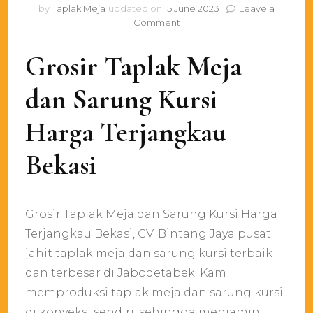
by
Taplak Meja
updated on
15 June 2023
Leave a
on
Comment
Grosir
Taplak
Grosir Taplak Meja
Meja
dan
dan Sarung Kursi
Sarung
Kursi
Harga
Harga Terjangkau
Terjangkau
Bekasi
Bekasi
Grosir Taplak Meja dan Sarung Kursi Harga
Terjangkau Bekasi, CV. Bintang Jaya pusat
jahit taplak meja dan sarung kursi terbaik
dan terbesar di Jabodetabek. Kami
memproduksi taplak meja dan sarung kursi
di konveksi sendiri, sehingga menjamin