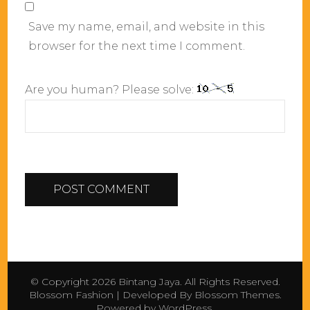
Save my name, email, and website in this
browser for the next time I comment.
Are you human? Please solve:
© Copyright 2026
Bintang Jaya
. All Rights Reserved.
Blossom Fashion | Developed By
Blossom Themes
.
Powered by
WordPress
.