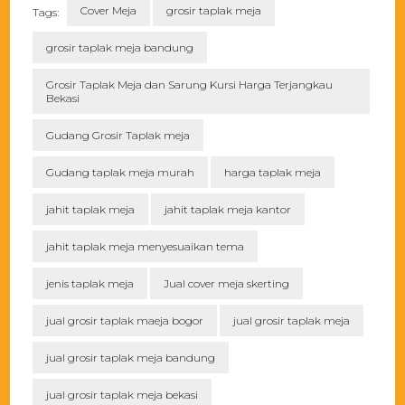
Cover Meja
grosir taplak meja
Tags:
grosir taplak meja bandung
Grosir Taplak Meja dan Sarung Kursi Harga Terjangkau
Bekasi
Gudang Grosir Taplak meja
Gudang taplak meja murah
harga taplak meja
jahit taplak meja
jahit taplak meja kantor
jahit taplak meja menyesuaikan tema
jenis taplak meja
Jual cover meja skerting
jual grosir taplak maeja bogor
jual grosir taplak meja
jual grosir taplak meja bandung
jual grosir taplak meja bekasi