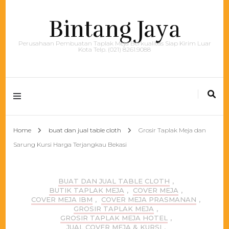
Bintang Jaya
Perusahaan Pembuatan Taplak Meja Berkualitas Siap Kirim Luar
Kota Telp. (021) 8261.9088
Home
buat dan jual table cloth
Grosir Taplak Meja dan
Sarung Kursi Harga Terjangkau Bekasi
BUAT DAN JUAL TABLE CLOTH
,
BUTIK TAPLAK MEJA
,
COVER MEJA
,
COVER MEJA IBM
,
COVER MEJA PRASMANAN
,
GROSIR TAPLAK MEJA
,
GROSIR TAPLAK MEJA HOTEL
,
JUAL COVER MEJA & KURSI
,