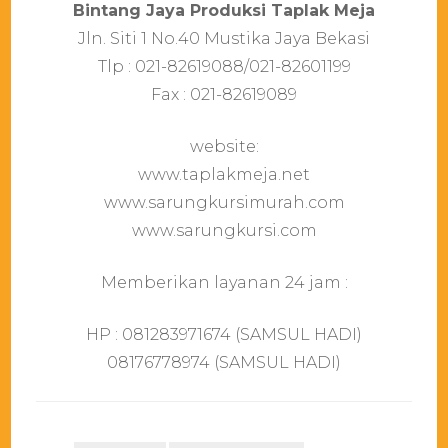
Bintang Jaya Produksi Taplak Meja
Jln. Siti 1 No.40 Mustika Jaya Bekasi
Tlр : 021-82619088/021-82601199
Fax : 021-82619089
website:
www.taplakmeja.net
www.sarungkursimurah.com
www.sarungkursi.com
Memberikan layanan 24 jam :
HP : 081283971674 (SAMSUL HADI)
08176778974 (SAMSUL HADI)