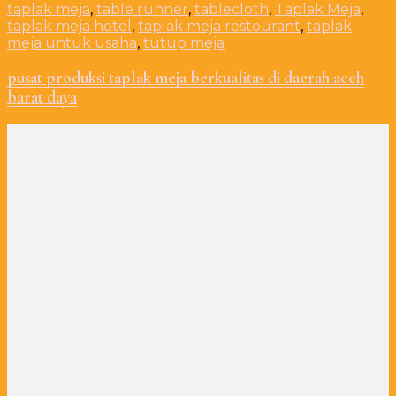
taplak meja
,
table runner
,
tablecloth
,
Taplak Meja
,
taplak meja hotel
,
taplak meja restourant
,
taplak
meja untuk usaha
,
tutup meja
pusat produksi taplak meja berkualitas di daerah aceh
barat daya