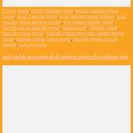
Cover Meja
,
grosir taplak meja
,
grosir taplak meja
hotel
,
Jual Taplak Meja
,
jual taplak meja makan
,
jual
taplak meja perkantoran
,
konveksi taplak meja
,
pembuatan taplak meja
,
tablecloth
,
Taplak Meja
,
taplak meja hotel
,
taplak meja menyesuaikan tema
anda
,
taplak meja restourant
,
taplak meja untuk
usaha
,
tutup meja
jual taplak meja murah di tanjung pinang kepulauan riau