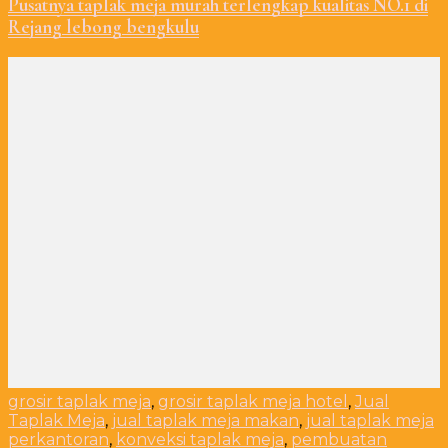
Pusatnya taplak meja murah terlengkap kualitas NO.1 di
Rejang lebong bengkulu
grosir taplak meja
,
grosir taplak meja hotel
,
Jual
Taplak Meja
,
jual taplak meja makan
,
jual taplak meja
perkantoran
,
konveksi taplak meja
,
pembuatan