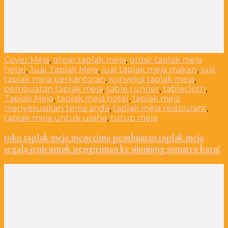
Cover Meja
,
grosir taplak meja
,
grosir taplak meja
hotel
,
Jual Taplak Meja
,
jual taplak meja makan
,
jual
taplak meja perkantoran
,
konveksi taplak meja
,
pembuatan taplak meja
,
table runner
,
tablecloth
,
Taplak Meja
,
taplak meja hotel
,
taplak meja
menyesuaikan tema anda
,
taplak meja restourant
,
taplak meja untuk usaha
,
tutup meja
toko taplak meja menerima pembuatan taplak meja
segala jenis untuk pengiriman ke sijunjung sumatra barat