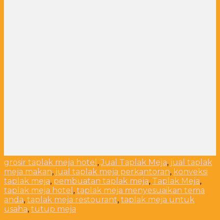
grosir taplak meja hotel
,
Jual Taplak Meja
,
jual taplak
meja makan
,
jual taplak meja perkantoran
,
konveksi
taplak meja
,
pembuatan taplak meja
,
Taplak Meja
,
taplak meja hotel
,
taplak meja menyesuaikan tema
anda
,
taplak meja restourant
,
taplak meja untuk
usaha
,
tutup meja