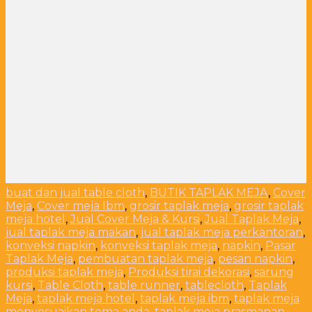
buat dan jual table cloth
,
BUTIK TAPLAK MEJA
,
Cover
Meja
,
Cover meja Ibm
,
grosir taplak meja
,
grosir taplak
meja hotel
,
Jual Cover Meja & Kursi
,
Jual Taplak Meja
,
jual taplak meja makan
,
jual taplak meja perkantoran
,
konveksi napkin
,
konveksi taplak meja
,
napkin
,
Pasar
Taplak Meja
,
pembuatan taplak meja
,
pesan napkin
,
produksi taplak meja
,
Produksi tirai dekorasi
,
sarung
kursi
,
Table Cloth
,
table runner
,
tablecloth
,
Taplak
Meja
,
taplak meja hotel
,
taplak meja ibm
,
taplak meja
menyesuaikan tema anda
,
taplak meja prasmanan
,