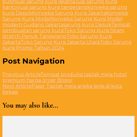
putih
jual sarung kursi jakarta
Jual sarung kursi
kantor
jual sarung kursi tangerang
konveksi sarung
kursi Depok
Konveksi Sarung Kursi Jakarta
Konveksi
Sarung Kursi Model
Konveksi Sarung Kursi Model
modern Gudang Jakarta
sarung kursi Depok
Tempat
pembuatan sarung kursi
Toko Sarung Kursi hitam
stretch Periuk Tangerang
Toko Sarung Kursi
Jakarta
Toko Sarung Kursi Jakarta Utara
Toko Sarung
Kursi Promo Tahun 2024
Post Navigation
Previous Article
Tempat produksi taplak meja hotel
premium harga grosir Bogor
Next Article
Pasar Taplak meja aneka jenis di kota
bekasi
You may also like...