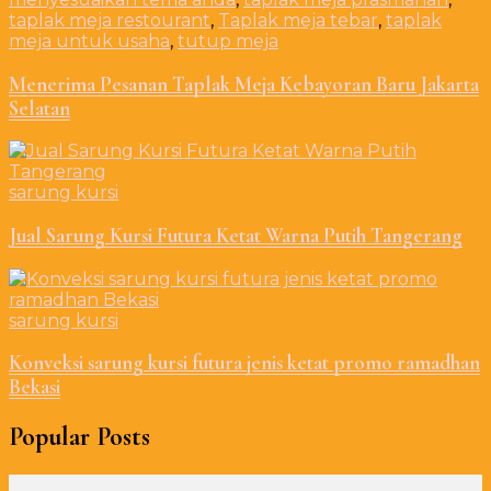
taplak meja restourant
,
Taplak meja tebar
,
taplak
meja untuk usaha
,
tutup meja
Menerima Pesanan Taplak Meja Kebayoran Baru Jakarta
Selatan
sarung kursi
Jual Sarung Kursi Futura Ketat Warna Putih Tangerang
sarung kursi
Konveksi sarung kursi futura jenis ketat promo ramadhan
Bekasi
Popular Posts