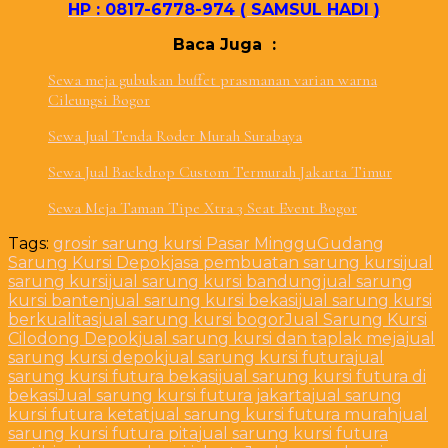
HP : 0817-6778-974 ( SAMSUL HADI )
Baca Juga :
Sewa meja gubukan buffet prasmanan varian warna
Cileungsi Bogor
Sewa Jual Tenda Roder Murah Surabaya
Sewa Jual Backdrop Custom Termurah Jakarta Timur
Sewa Meja Taman Tipe Xtra 3 Seat Event Bogor
Tags:
grosir sarung kursi Pasar Minggu
Gudang
Sarung Kursi Depok
jasa pembuatan sarung kursi
jual
sarung kursi
jual sarung kursi bandung
jual sarung
kursi banten
jual sarung kursi bekasi
jual sarung kursi
berkualitas
jual sarung kursi bogor
Jual Sarung Kursi
Cilodong Depok
jual sarung kursi dan taplak meja
jual
sarung kursi depok
jual sarung kursi futura
jual
sarung kursi futura bekasi
jual sarung kursi futura di
bekasi
Jual sarung kursi futura jakarta
jual sarung
kursi futura ketat
jual sarung kursi futura murah
jual
sarung kursi futura pita
jual sarung kursi futura