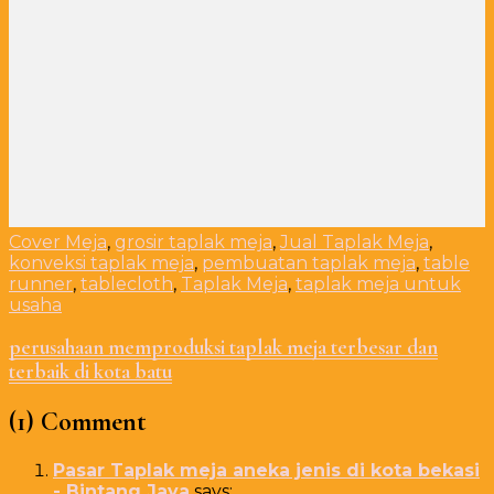
Cover Meja
,
grosir taplak meja
,
Jual Taplak Meja
,
konveksi taplak meja
,
pembuatan taplak meja
,
table
runner
,
tablecloth
,
Taplak Meja
,
taplak meja untuk
usaha
perusahaan memproduksi taplak meja terbesar dan
terbaik di kota batu
(1) Comment
Pasar Taplak meja aneka jenis di kota bekasi
- Bintang Jaya
says: