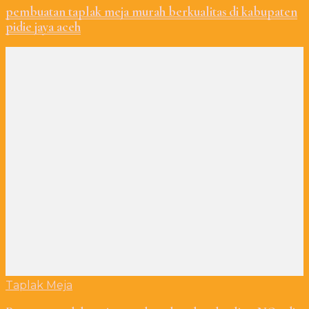
pembuatan taplak meja murah berkualitas di kabupaten
pidie jaya aceh
Taplak Meja