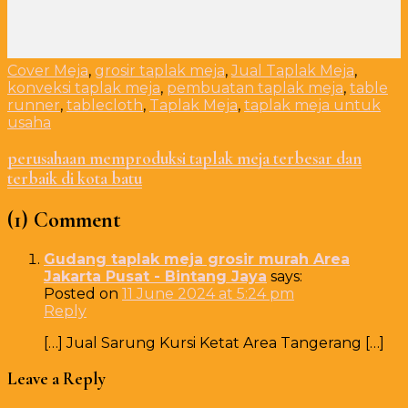
Cover Meja
,
grosir taplak meja
,
Jual Taplak Meja
,
konveksi taplak meja
,
pembuatan taplak meja
,
table
runner
,
tablecloth
,
Taplak Meja
,
taplak meja untuk
usaha
perusahaan memproduksi taplak meja terbesar dan
terbaik di kota batu
(1) Comment
Gudang taplak meja grosir murah Area
Jakarta Pusat - Bintang Jaya
says:
Posted on
11 June 2024 at 5:24 pm
Reply
[…] Jual Sarung Kursi Ketat Area Tangerang […]
Leave a Reply