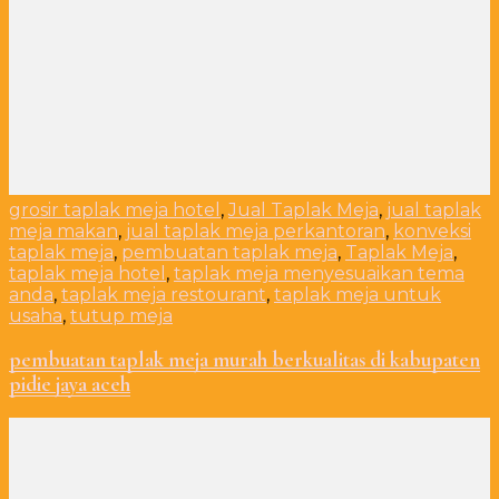
grosir taplak meja hotel
,
Jual Taplak Meja
,
jual taplak
meja makan
,
jual taplak meja perkantoran
,
konveksi
taplak meja
,
pembuatan taplak meja
,
Taplak Meja
,
taplak meja hotel
,
taplak meja menyesuaikan tema
anda
,
taplak meja restourant
,
taplak meja untuk
usaha
,
tutup meja
pembuatan taplak meja murah berkualitas di kabupaten
pidie jaya aceh