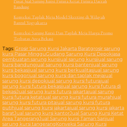
Pusat Jual Sarung Kursi Futura Ketat Futura Daerah
Bandung
Konveksi Taplak Meja Model Skerting di Wilayah
Bantul Yogyakarta
Konveksi Sarung Kursi Dan Taplak Meja Harga Promo
Terbatas Area Bekasi
Tags:
Grosir Sarung Kursi Jakarta Barat
grosir sarung
kursi Pasar Minggu
Gudang Sarung Kursi Depok
jasa
pembuatan sarung kursi
jual sarung kursi
jual sarung
kursi bandung
jual sarung kursi banten
jual sarung
kursi bekasi
jual sarung kursi berkualitas
jual sarung
kursi bogor
jual sarung kursi dan taplak meja
jual
sarung kursi depok
jual sarung kursi futura
jual
sarung kursi futura bekasi
jual sarung kursi futura di
bekasi
Jual sarung kursi futura jakarta
jual sarung
kursi futura ketat
jual sarung kursi futura murah
jual
sarung kursi futura pita
jual sarung kursi futura
putih
jual sarung kursi jakarta
jual sarung kursi jakarta
barat
Jual sarung kursi kantor
Jual Sarung Kursi Ketat
Area Tangerang
Jual Sarung kursi Taman Sari
jual
sarung kursi tangerang
Konveksi Sarung Kursi