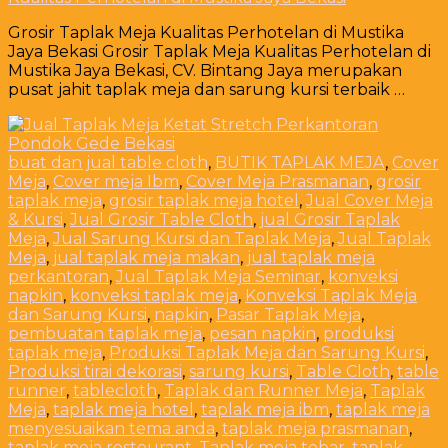
Grosir Taplak Meja Kualitas Perhotelan di Mustika
Jaya Bekasi Grosir Taplak Meja Kualitas Perhotelan di
Mustika Jaya Bekasi, CV. Bintang Jaya merupakan
pusat jahit taplak meja dan sarung kursi terbaik …
buat dan jual table cloth
,
BUTIK TAPLAK MEJA
,
Cover
Meja
,
Cover meja Ibm
,
Cover Meja Prasmanan
,
grosir
taplak meja
,
grosir taplak meja hotel
,
Jual Cover Meja
& Kursi
,
Jual Grosir Table Cloth
,
jual Grosir Taplak
Meja
,
Jual Sarung Kursi dan Taplak Meja
,
Jual Taplak
Meja
,
jual taplak meja makan
,
jual taplak meja
perkantoran
,
Jual Taplak Meja Seminar
,
konveksi
napkin
,
konveksi taplak meja
,
Konveksi Taplak Meja
dan Sarung Kursi
,
napkin
,
Pasar Taplak Meja
,
pembuatan taplak meja
,
pesan napkin
,
produksi
taplak meja
,
Produksi Taplak Meja dan Sarung Kursi
,
Produksi tirai dekorasi
,
sarung kursi
,
Table Cloth
,
table
runner
,
tablecloth
,
Taplak dan Runner Meja
,
Taplak
Meja
,
taplak meja hotel
,
taplak meja ibm
,
taplak meja
menyesuaikan tema anda
,
taplak meja prasmanan
,
taplak meja restourant
,
Taplak meja tebar
,
taplak