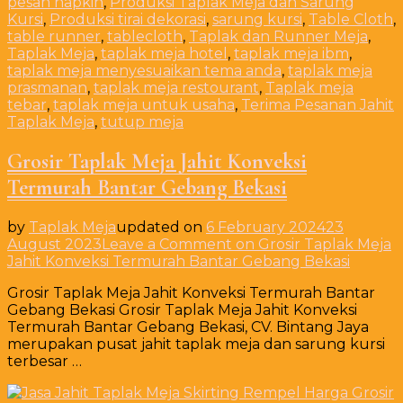
pesan napkin
,
Produksi Taplak Meja dan Sarung
Kursi
,
Produksi tirai dekorasi
,
sarung kursi
,
Table Cloth
,
table runner
,
tablecloth
,
Taplak dan Runner Meja
,
Taplak Meja
,
taplak meja hotel
,
taplak meja ibm
,
taplak meja menyesuaikan tema anda
,
taplak meja
prasmanan
,
taplak meja restourant
,
Taplak meja
tebar
,
taplak meja untuk usaha
,
Terima Pesanan Jahit
Taplak Meja
,
tutup meja
Grosir Taplak Meja Jahit Konveksi
Termurah Bantar Gebang Bekasi
by
Taplak Meja
updated on
6 February 2024
23
August 2023
Leave a Comment
on Grosir Taplak Meja
Jahit Konveksi Termurah Bantar Gebang Bekasi
Grosir Taplak Meja Jahit Konveksi Termurah Bantar
Gebang Bekasi Grosir Taplak Meja Jahit Konveksi
Termurah Bantar Gebang Bekasi, CV. Bintang Jaya
merupakan pusat jahit taplak meja dan sarung kursi
terbesar …