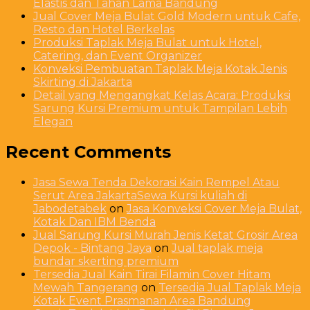
Elastis dan Tahan Lama Bandung
Jual Cover Meja Bulat Gold Modern untuk Cafe,
Resto dan Hotel Berkelas
Produksi Taplak Meja Bulat untuk Hotel,
Catering, dan Event Organizer
Konveksi Pembuatan Taplak Meja Kotak Jenis
Skirting di Jakarta
Detail yang Mengangkat Kelas Acara: Produksi
Sarung Kursi Premium untuk Tampilan Lebih
Elegan
Recent Comments
Jasa Sewa Tenda Dekorasi Kain Rempel Atau
Serut Area JakartaSewa Kursi kuliah di
Jabodetabek
on
Jasa Konveksi Cover Meja Bulat,
Kotak Dan IBM Benda
Jual Sarung Kursi Murah Jenis Ketat Grosir Area
Depok - Bintang Jaya
on
Jual taplak meja
bundar skerting premium
Tersedia Jual Kain Tirai Filamin Cover Hitam
Mewah Tangerang
on
Tersedia Jual Taplak Meja
Kotak Event Prasmanan Area Bandung