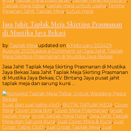
anda
,
taplak meja prasmanan
,
taplak meja restourant
,
Taplak meja tebar
,
taplak meja untuk usaha
,
Terima
Pesanan Jahit Taplak Meja
,
tutup meja
Jasa Jahit Taplak Meja Skirting Prasmanan
di Mustika Jaya Bekasi
by
Taplak Meja
updated on
6 February 2024
29
August 2023
Leave a Comment
on Jasa Jahit Taplak
Meja Skirting Prasmanan di Mustika Jaya Bekasi
Jasa Jahit Taplak Meja Skirting Prasmanan di Mustika
Jaya Bekasi Jasa Jahit Taplak Meja Skirting Prasmanan
di Mustika Jaya Bekasi, CV. Bintang Jaya pusat jahit
taplak meja dan sarung kursi …
buat dan jual table cloth
,
BUTIK TAPLAK MEJA
,
Cover
Meja
,
Cover meja Ibm
,
Cover Meja Prasmanan
,
grosir
taplak meja
,
grosir taplak meja hotel
,
Jasa Jahit Taplak
Meja dan Sarung Kursi
,
Jual Cover Meja & Kursi
,
Jual
Grosir Table Cloth
,
jual Grosir Taplak Meja
,
Jual