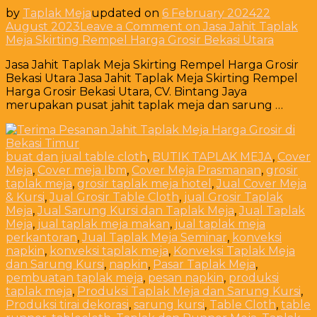
by
Taplak Meja
updated on
6 February 2024
22
August 2023
Leave a Comment
on Jasa Jahit Taplak
Meja Skirting Rempel Harga Grosir Bekasi Utara
Jasa Jahit Taplak Meja Skirting Rempel Harga Grosir
Bekasi Utara Jasa Jahit Taplak Meja Skirting Rempel
Harga Grosir Bekasi Utara, CV. Bintang Jaya
merupakan pusat jahit taplak meja dan sarung …
buat dan jual table cloth
,
BUTIK TAPLAK MEJA
,
Cover
Meja
,
Cover meja Ibm
,
Cover Meja Prasmanan
,
grosir
taplak meja
,
grosir taplak meja hotel
,
Jual Cover Meja
& Kursi
,
Jual Grosir Table Cloth
,
jual Grosir Taplak
Meja
,
Jual Sarung Kursi dan Taplak Meja
,
Jual Taplak
Meja
,
jual taplak meja makan
,
jual taplak meja
perkantoran
,
Jual Taplak Meja Seminar
,
konveksi
napkin
,
konveksi taplak meja
,
Konveksi Taplak Meja
dan Sarung Kursi
,
napkin
,
Pasar Taplak Meja
,
pembuatan taplak meja
,
pesan napkin
,
produksi
taplak meja
,
Produksi Taplak Meja dan Sarung Kursi
,
Produksi tirai dekorasi
,
sarung kursi
,
Table Cloth
,
table