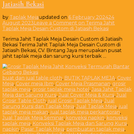
Jatiasih Bekasi
by
Taplak Meja
updated on
6 February 2024
24
August 2023
Leave a Comment
on Terima Jahit
Taplak Meja Desain Custom di Jatiasih Bekasi
Terima Jahit Taplak Meja Desain Custom di Jatiasih
Bekasi Terima Jahit Taplak Meja Desain Custom di
Jatiasih Bekasi, CV. Bintang Jaya merupakan pusat
jahit taplak meja dan sarung kursi terbaik …
buat dan jual table cloth
,
BUTIK TAPLAK MEJA
,
Cover
Meja
,
Cover meja Ibm
,
Cover Meja Prasmanan
,
grosir
taplak meja
,
grosir taplak meja hotel
,
Jasa Jahit Taplak
Meja dan Sarung Kursi
,
Jual Cover Meja & Kursi
,
Jual
Grosir Table Cloth
,
jual Grosir Taplak Meja
,
Jual
Sarung Kursi dan Taplak Meja
,
Jual Taplak Meja
,
jual
taplak meja makan
,
jual taplak meja perkantoran
,
Jual Taplak Meja Seminar
,
konveksi napkin
,
konveksi
taplak meja
,
Konveksi Taplak Meja dan Sarung Kursi
,
napkin
,
Pasar Taplak Meja
,
pembuatan taplak meja
,