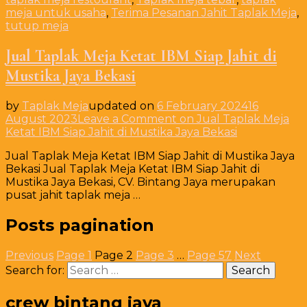
meja untuk usaha
,
Terima Pesanan Jahit Taplak Meja
,
tutup meja
Jual Taplak Meja Ketat IBM Siap Jahit di
Mustika Jaya Bekasi
by
Taplak Meja
updated on
6 February 2024
16
August 2023
Leave a Comment
on Jual Taplak Meja
Ketat IBM Siap Jahit di Mustika Jaya Bekasi
Jual Taplak Meja Ketat IBM Siap Jahit di Mustika Jaya
Bekasi Jual Taplak Meja Ketat IBM Siap Jahit di
Mustika Jaya Bekasi, CV. Bintang Jaya merupakan
pusat jahit taplak meja …
Posts pagination
Previous
Page
1
Page
2
Page
3
…
Page
57
Next
Search for:
crew bintang jaya