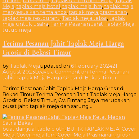
runner
,
tablecloth
,
Taplak dan Runner Meja
,
Taplak
Meja
,
taplak meja hotel
,
taplak meja ibm
,
taplak meja
menyesuaikan tema anda
,
taplak meja prasmanan
,
taplak meja restourant
,
Taplak meja tebar
,
taplak
meja untuk usaha
,
Terima Pesanan Jahit Taplak Meja
,
tutup meja
Terima Pesanan Jahit Taplak Meja Harga
Grosir di Bekasi Timur
by
Taplak Meja
updated on
6 February 2024
21
August 2023
Leave a Comment
on Terima Pesanan
Jahit Taplak Meja Harga Grosir di Bekasi Timur
Terima Pesanan Jahit Taplak Meja Harga Grosir di
Bekasi Timur Terima Pesanan Jahit Taplak Meja Harga
Grosir di Bekasi Timur, CV. Bintang Jaya merupakan
pusat jahit taplak meja dan sarung …
buat dan jual table cloth
,
BUTIK TAPLAK MEJA
,
Cover
Meja
,
Cover meja Ibm
,
Cover Meja Prasmanan
,
grosir