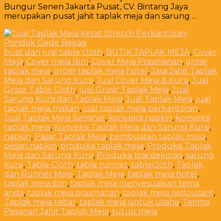
Bungur Senen Jakarta Pusat, CV. Bintang Jaya
merupakan pusat jahit taplak meja dan sarung …
buat dan jual table cloth
,
BUTIK TAPLAK MEJA
,
Cover
Meja
,
Cover meja Ibm
,
Cover Meja Prasmanan
,
grosir
taplak meja
,
grosir taplak meja hotel
,
Jasa Jahit Taplak
Meja dan Sarung Kursi
,
Jual Cover Meja & Kursi
,
Jual
Grosir Table Cloth
,
jual Grosir Taplak Meja
,
Jual
Sarung Kursi dan Taplak Meja
,
Jual Taplak Meja
,
jual
taplak meja makan
,
jual taplak meja perkantoran
,
Jual Taplak Meja Seminar
,
konveksi napkin
,
konveksi
taplak meja
,
Konveksi Taplak Meja dan Sarung Kursi
,
napkin
,
Pasar Taplak Meja
,
pembuatan taplak meja
,
pesan napkin
,
produksi taplak meja
,
Produksi Taplak
Meja dan Sarung Kursi
,
Produksi tirai dekorasi
,
sarung
kursi
,
Table Cloth
,
table runner
,
tablecloth
,
Taplak
dan Runner Meja
,
Taplak Meja
,
taplak meja hotel
,
taplak meja ibm
,
taplak meja menyesuaikan tema
anda
,
taplak meja prasmanan
,
taplak meja restourant
,
Taplak meja tebar
,
taplak meja untuk usaha
,
Terima
Pesanan Jahit Taplak Meja
,
tutup meja