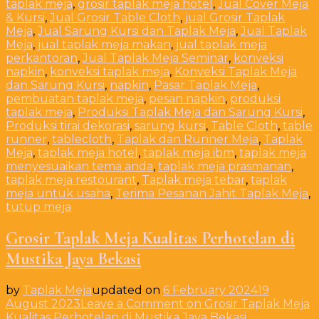
taplak meja
,
grosir taplak meja hotel
,
Jual Cover Meja
& Kursi
,
Jual Grosir Table Cloth
,
jual Grosir Taplak
Meja
,
Jual Sarung Kursi dan Taplak Meja
,
Jual Taplak
Meja
,
jual taplak meja makan
,
jual taplak meja
perkantoran
,
Jual Taplak Meja Seminar
,
konveksi
napkin
,
konveksi taplak meja
,
Konveksi Taplak Meja
dan Sarung Kursi
,
napkin
,
Pasar Taplak Meja
,
pembuatan taplak meja
,
pesan napkin
,
produksi
taplak meja
,
Produksi Taplak Meja dan Sarung Kursi
,
Produksi tirai dekorasi
,
sarung kursi
,
Table Cloth
,
table
runner
,
tablecloth
,
Taplak dan Runner Meja
,
Taplak
Meja
,
taplak meja hotel
,
taplak meja ibm
,
taplak meja
menyesuaikan tema anda
,
taplak meja prasmanan
,
taplak meja restourant
,
Taplak meja tebar
,
taplak
meja untuk usaha
,
Terima Pesanan Jahit Taplak Meja
,
tutup meja
Grosir Taplak Meja Kualitas Perhotelan di
Mustika Jaya Bekasi
by
Taplak Meja
updated on
6 February 2024
19
August 2023
Leave a Comment
on Grosir Taplak Meja
Kualitas Perhotelan di Mustika Jaya Bekasi