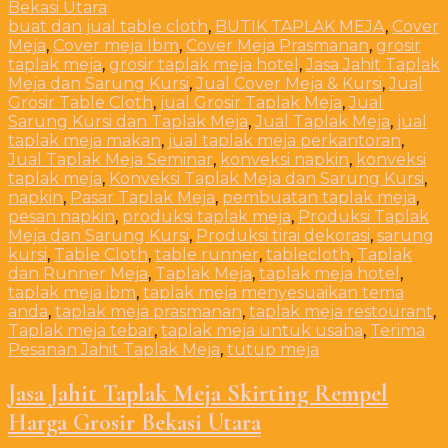
buat dan jual table cloth
,
BUTIK TAPLAK MEJA
,
Cover
Meja
,
Cover meja Ibm
,
Cover Meja Prasmanan
,
grosir
taplak meja
,
grosir taplak meja hotel
,
Jasa Jahit Taplak
Meja dan Sarung Kursi
,
Jual Cover Meja & Kursi
,
Jual
Grosir Table Cloth
,
jual Grosir Taplak Meja
,
Jual
Sarung Kursi dan Taplak Meja
,
Jual Taplak Meja
,
jual
taplak meja makan
,
jual taplak meja perkantoran
,
Jual Taplak Meja Seminar
,
konveksi napkin
,
konveksi
taplak meja
,
Konveksi Taplak Meja dan Sarung Kursi
,
napkin
,
Pasar Taplak Meja
,
pembuatan taplak meja
,
pesan napkin
,
produksi taplak meja
,
Produksi Taplak
Meja dan Sarung Kursi
,
Produksi tirai dekorasi
,
sarung
kursi
,
Table Cloth
,
table runner
,
tablecloth
,
Taplak
dan Runner Meja
,
Taplak Meja
,
taplak meja hotel
,
taplak meja ibm
,
taplak meja menyesuaikan tema
anda
,
taplak meja prasmanan
,
taplak meja restourant
,
Taplak meja tebar
,
taplak meja untuk usaha
,
Terima
Pesanan Jahit Taplak Meja
,
tutup meja
Jasa Jahit Taplak Meja Skirting Rempel
Harga Grosir Bekasi Utara