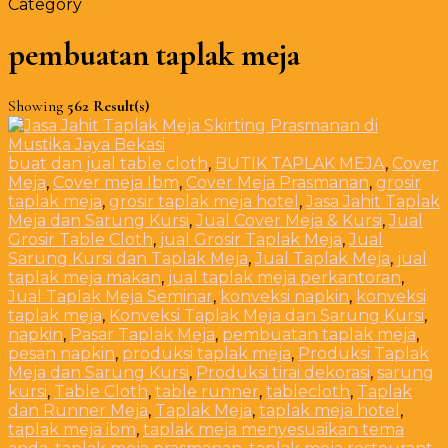
Category
pembuatan taplak meja
Showing
562 Result(s)
buat dan jual table cloth
,
BUTIK TAPLAK MEJA
,
Cover
Meja
,
Cover meja Ibm
,
Cover Meja Prasmanan
,
grosir
taplak meja
,
grosir taplak meja hotel
,
Jasa Jahit Taplak
Meja dan Sarung Kursi
,
Jual Cover Meja & Kursi
,
Jual
Grosir Table Cloth
,
jual Grosir Taplak Meja
,
Jual
Sarung Kursi dan Taplak Meja
,
Jual Taplak Meja
,
jual
taplak meja makan
,
jual taplak meja perkantoran
,
Jual Taplak Meja Seminar
,
konveksi napkin
,
konveksi
taplak meja
,
Konveksi Taplak Meja dan Sarung Kursi
,
napkin
,
Pasar Taplak Meja
,
pembuatan taplak meja
,
pesan napkin
,
produksi taplak meja
,
Produksi Taplak
Meja dan Sarung Kursi
,
Produksi tirai dekorasi
,
sarung
kursi
,
Table Cloth
,
table runner
,
tablecloth
,
Taplak
dan Runner Meja
,
Taplak Meja
,
taplak meja hotel
,
taplak meja ibm
,
taplak meja menyesuaikan tema