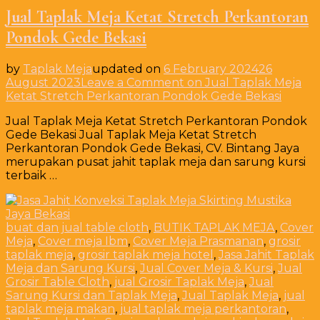
Jual Taplak Meja Ketat Stretch Perkantoran
Pondok Gede Bekasi
by
Taplak Meja
updated on
6 February 2024
26
August 2023
Leave a Comment
on Jual Taplak Meja
Ketat Stretch Perkantoran Pondok Gede Bekasi
Jual Taplak Meja Ketat Stretch Perkantoran Pondok
Gede Bekasi Jual Taplak Meja Ketat Stretch
Perkantoran Pondok Gede Bekasi, CV. Bintang Jaya
merupakan pusat jahit taplak meja dan sarung kursi
terbaik …
buat dan jual table cloth
,
BUTIK TAPLAK MEJA
,
Cover
Meja
,
Cover meja Ibm
,
Cover Meja Prasmanan
,
grosir
taplak meja
,
grosir taplak meja hotel
,
Jasa Jahit Taplak
Meja dan Sarung Kursi
,
Jual Cover Meja & Kursi
,
Jual
Grosir Table Cloth
,
jual Grosir Taplak Meja
,
Jual
Sarung Kursi dan Taplak Meja
,
Jual Taplak Meja
,
jual
taplak meja makan
,
jual taplak meja perkantoran
,