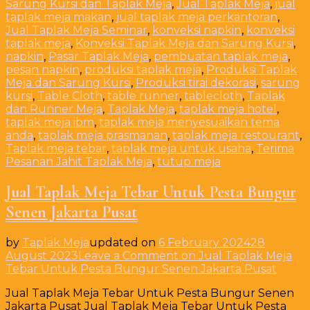
Sarung Kursi dan Taplak Meja
,
Jual Taplak Meja
,
jual
taplak meja makan
,
jual taplak meja perkantoran
,
Jual Taplak Meja Seminar
,
konveksi napkin
,
konveksi
taplak meja
,
Konveksi Taplak Meja dan Sarung Kursi
,
napkin
,
Pasar Taplak Meja
,
pembuatan taplak meja
,
pesan napkin
,
produksi taplak meja
,
Produksi Taplak
Meja dan Sarung Kursi
,
Produksi tirai dekorasi
,
sarung
kursi
,
Table Cloth
,
table runner
,
tablecloth
,
Taplak
dan Runner Meja
,
Taplak Meja
,
taplak meja hotel
,
taplak meja ibm
,
taplak meja menyesuaikan tema
anda
,
taplak meja prasmanan
,
taplak meja restourant
,
Taplak meja tebar
,
taplak meja untuk usaha
,
Terima
Pesanan Jahit Taplak Meja
,
tutup meja
Jual Taplak Meja Tebar Untuk Pesta Bungur
Senen Jakarta Pusat
by
Taplak Meja
updated on
6 February 2024
28
August 2023
Leave a Comment
on Jual Taplak Meja
Tebar Untuk Pesta Bungur Senen Jakarta Pusat
Jual Taplak Meja Tebar Untuk Pesta Bungur Senen
Jakarta Pusat Jual Taplak Meja Tebar Untuk Pesta