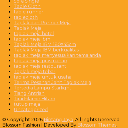
Sofa Single
Table Cloth
table runner
tablecloth
Taplak dan Runner Meja
Taplak Meja
taplak meja hotel
taplak meja ibm
Taplak Meja IBM 180X45cm
Taplak Meja IBM berkualitas
taplak meja menyesuaikan tema anda
taplak meja prasmanan
taplak meja restourant
Taplak meja tebar
taplak meja untuk usaha
Terima Pesanan Jahit Taplak Meja
Tersedia Lampu Starlight
Tiang Antrian
Tirai Filamin Hitam
tutup meja
Uncategorized
© Copyright 2026
Bintang Jaya
. All Rights Reserved.
Blossom Fashion | Developed By
Blossom Themes
.