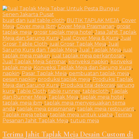
buat dan jual table cloth
,
BUTIK TAPLAK MEJA
,
Cover
Meja
,
Cover meja Ibm
,
Cover Meja Prasmanan
,
grosir
taplak meja
,
grosir taplak meja hotel
,
Jasa Jahit Taplak
Meja dan Sarung Kursi
,
Jual Cover Meja & Kursi
,
Jual
Grosir Table Cloth
,
jual Grosir Taplak Meja
,
Jual
Sarung Kursi dan Taplak Meja
,
Jual Taplak Meja
,
jual
taplak meja makan
,
jual taplak meja perkantoran
,
Jual Taplak Meja Seminar
,
konveksi napkin
,
konveksi
taplak meja
,
Konveksi Taplak Meja dan Sarung Kursi
,
napkin
,
Pasar Taplak Meja
,
pembuatan taplak meja
,
pesan napkin
,
produksi taplak meja
,
Produksi Taplak
Meja dan Sarung Kursi
,
Produksi tirai dekorasi
,
sarung
kursi
,
Table Cloth
,
table runner
,
tablecloth
,
Taplak
dan Runner Meja
,
Taplak Meja
,
taplak meja hotel
,
taplak meja ibm
,
taplak meja menyesuaikan tema
anda
,
taplak meja prasmanan
,
taplak meja restourant
,
Taplak meja tebar
,
taplak meja untuk usaha
,
Terima
Pesanan Jahit Taplak Meja
,
tutup meja
Terima Jahit Taplak Meja Desain Custom di