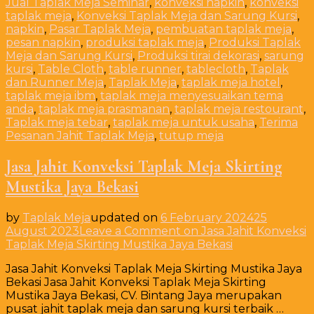
Jual Taplak Meja Seminar
,
konveksi napkin
,
konveksi
taplak meja
,
Konveksi Taplak Meja dan Sarung Kursi
,
napkin
,
Pasar Taplak Meja
,
pembuatan taplak meja
,
pesan napkin
,
produksi taplak meja
,
Produksi Taplak
Meja dan Sarung Kursi
,
Produksi tirai dekorasi
,
sarung
kursi
,
Table Cloth
,
table runner
,
tablecloth
,
Taplak
dan Runner Meja
,
Taplak Meja
,
taplak meja hotel
,
taplak meja ibm
,
taplak meja menyesuaikan tema
anda
,
taplak meja prasmanan
,
taplak meja restourant
,
Taplak meja tebar
,
taplak meja untuk usaha
,
Terima
Pesanan Jahit Taplak Meja
,
tutup meja
Jasa Jahit Konveksi Taplak Meja Skirting
Mustika Jaya Bekasi
by
Taplak Meja
updated on
6 February 2024
25
August 2023
Leave a Comment
on Jasa Jahit Konveksi
Taplak Meja Skirting Mustika Jaya Bekasi
Jasa Jahit Konveksi Taplak Meja Skirting Mustika Jaya
Bekasi Jasa Jahit Konveksi Taplak Meja Skirting
Mustika Jaya Bekasi, CV. Bintang Jaya merupakan
pusat jahit taplak meja dan sarung kursi terbaik …