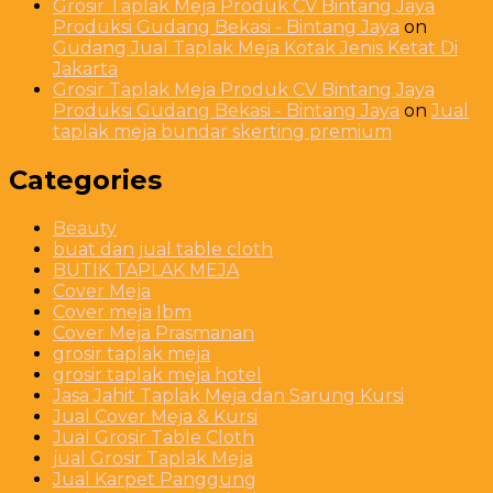
Grosir Taplak Meja Produk CV Bintang Jaya
Produksi Gudang Bekasi - Bintang Jaya
on
Gudang Jual Taplak Meja Kotak Jenis Ketat Di
Jakarta
Grosir Taplak Meja Produk CV Bintang Jaya
Produksi Gudang Bekasi - Bintang Jaya
on
Jual
taplak meja bundar skerting premium
Categories
Beauty
buat dan jual table cloth
BUTIK TAPLAK MEJA
Cover Meja
Cover meja Ibm
Cover Meja Prasmanan
grosir taplak meja
grosir taplak meja hotel
Jasa Jahit Taplak Meja dan Sarung Kursi
Jual Cover Meja & Kursi
Jual Grosir Table Cloth
jual Grosir Taplak Meja
Jual Karpet Panggung