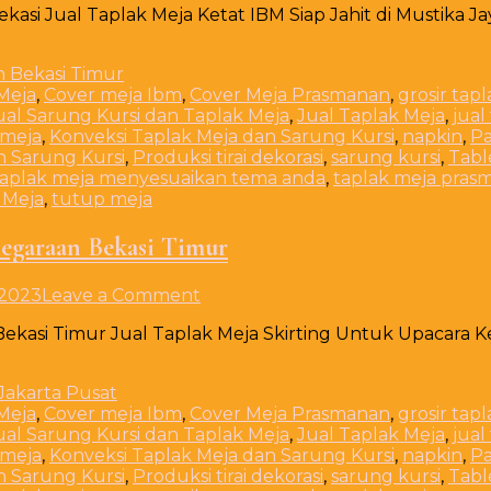
ekasi Jual Taplak Meja Ketat IBM Siap Jahit di Mustika J
Taplak
Meja
Ketat
IBM
Meja
,
Cover meja Ibm
,
Cover Meja Prasmanan
,
grosir tap
Siap
ual Sarung Kursi dan Taplak Meja
,
Jual Taplak Meja
,
jual
Jahit
 meja
,
Konveksi Taplak Meja dan Sarung Kursi
,
napkin
,
Pa
di
n Sarung Kursi
,
Produksi tirai dekorasi
,
sarung kursi
,
Tabl
Mustika
taplak meja menyesuaikan tema anda
,
taplak meja pras
Jaya
 Meja
,
tutup meja
Bekasi
negaraan Bekasi Timur
on
 2023
Leave a Comment
Jual
Bekasi Timur Jual Taplak Meja Skirting Untuk Upacara 
Taplak
Meja
Skirting
Untuk
Meja
,
Cover meja Ibm
,
Cover Meja Prasmanan
,
grosir tap
Upacara
ual Sarung Kursi dan Taplak Meja
,
Jual Taplak Meja
,
jual
Kenegaraan
 meja
,
Konveksi Taplak Meja dan Sarung Kursi
,
napkin
,
Pa
Bekasi
n Sarung Kursi
,
Produksi tirai dekorasi
,
sarung kursi
,
Tabl
Timur