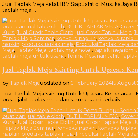
Jual Taplak Meja Ketat IBM Siap Jahit di Mustika Jaya B
taplak meja …
buat dan jual table cloth
,
BUTIK TAPLAK MEJA
,
Cover 
Kursi
,
Jual Grosir Table Cloth
,
jual Grosir Taplak Meja
,
J
Taplak Meja Seminar
,
konveksi napkin
,
konveksi taplak
napkin
,
produksi taplak meja
,
Produksi Taplak Meja da
Meja
,
Taplak Meja
,
taplak meja hotel
,
taplak meja ibm
,
taplak meja untuk usaha
,
Terima Pesanan Jahit Taplak
Jual Taplak Meja Skirting Untuk Upacara Ke
by
Taplak Meja
updated on
6 February 2024
15 August
Jual Taplak Meja Skirting Untuk Upacara Kenegaraan 
pusat jahit taplak meja dan sarung kursi terbaik …
buat dan jual table cloth
,
BUTIK TAPLAK MEJA
,
Cover 
Kursi
,
Jual Grosir Table Cloth
,
jual Grosir Taplak Meja
,
J
Taplak Meja Seminar
,
konveksi napkin
,
konveksi taplak
napkin
,
produksi taplak meja
,
Produksi Taplak Meja da