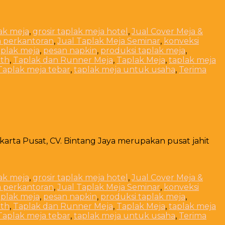
lak meja
,
grosir taplak meja hotel
,
Jual Cover Meja &
a perkantoran
,
Jual Taplak Meja Seminar
,
konveksi
plak meja
,
pesan napkin
,
produksi taplak meja
,
oth
,
Taplak dan Runner Meja
,
Taplak Meja
,
taplak meja
Taplak meja tebar
,
taplak meja untuk usaha
,
Terima
akarta Pusat, CV. Bintang Jaya merupakan pusat jahit
lak meja
,
grosir taplak meja hotel
,
Jual Cover Meja &
a perkantoran
,
Jual Taplak Meja Seminar
,
konveksi
plak meja
,
pesan napkin
,
produksi taplak meja
,
oth
,
Taplak dan Runner Meja
,
Taplak Meja
,
taplak meja
Taplak meja tebar
,
taplak meja untuk usaha
,
Terima