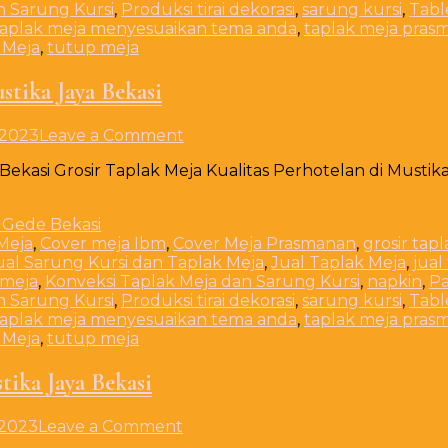
n Sarung Kursi
,
Produksi tirai dekorasi
,
sarung kursi
,
Tabl
Bekasi
taplak meja menyesuaikan tema anda
,
taplak meja pras
Timur
 Meja
,
tutup meja
stika Jaya Bekasi
on
 2023
Leave a Comment
Grosir
 Bekasi Grosir Taplak Meja Kualitas Perhotelan di Mustik
Taplak
Meja
Kualitas
Perhotelan
Meja
,
Cover meja Ibm
,
Cover Meja Prasmanan
,
grosir tap
di
ual Sarung Kursi dan Taplak Meja
,
Jual Taplak Meja
,
jual
Mustika
 meja
,
Konveksi Taplak Meja dan Sarung Kursi
,
napkin
,
Pa
Jaya
n Sarung Kursi
,
Produksi tirai dekorasi
,
sarung kursi
,
Tabl
Bekasi
taplak meja menyesuaikan tema anda
,
taplak meja pras
 Meja
,
tutup meja
tika Jaya Bekasi
on
 2023
Leave a Comment
Jual