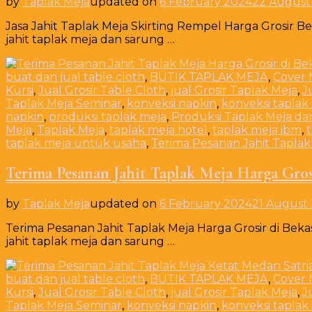
by
Taplak Meja
updated on
6 February 2024
22 August
Jasa Jahit Taplak Meja Skirting Rempel Harga Grosir Be
jahit taplak meja dan sarung …
buat dan jual table cloth
,
BUTIK TAPLAK MEJA
,
Cover 
Kursi
,
Jual Grosir Table Cloth
,
jual Grosir Taplak Meja
,
J
Taplak Meja Seminar
,
konveksi napkin
,
konveksi taplak
napkin
,
produksi taplak meja
,
Produksi Taplak Meja da
Meja
,
Taplak Meja
,
taplak meja hotel
,
taplak meja ibm
,
taplak meja untuk usaha
,
Terima Pesanan Jahit Taplak
Terima Pesanan Jahit Taplak Meja Harga Gros
by
Taplak Meja
updated on
6 February 2024
21 August
Terima Pesanan Jahit Taplak Meja Harga Grosir di Beka
jahit taplak meja dan sarung …
buat dan jual table cloth
,
BUTIK TAPLAK MEJA
,
Cover 
Kursi
,
Jual Grosir Table Cloth
,
jual Grosir Taplak Meja
,
J
Taplak Meja Seminar
,
konveksi napkin
,
konveksi taplak