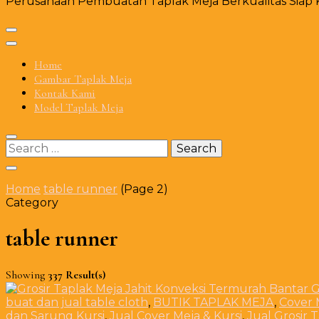
Perusahaan Pembuatan Taplak Meja Berkualitas Siap Ki
Home
Gambar Taplak Meja
Kontak Kami
Model Taplak Meja
Search
for:
Home
table runner
(Page 2)
Category
table runner
Showing
337 Result(s)
buat dan jual table cloth
,
BUTIK TAPLAK MEJA
,
Cover 
dan Sarung Kursi
,
Jual Cover Meja & Kursi
,
Jual Grosir 