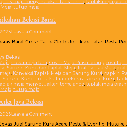
taplak meja menyesuaikan tema anda
,
taplak meja pras
 Meja
,
tutup meja
nikahan Bekasi Barat
on
 2023
Leave a Comment
Grosir
ekasi Barat Grosir Table Cloth Untuk Kegiatan Pesta Pe
Table
Cloth
Untuk
Kegiatan
Meja
,
Cover meja Ibm
,
Cover Meja Prasmanan
,
grosir tap
Pesta
ual Sarung Kursi dan Taplak Meja
,
Jual Taplak Meja
,
jual
Pernikahan
 meja
,
Konveksi Taplak Meja dan Sarung Kursi
,
napkin
,
Pa
Bekasi
n Sarung Kursi
,
Produksi tirai dekorasi
,
sarung kursi
,
Tabl
Barat
taplak meja menyesuaikan tema anda
,
taplak meja pras
 Meja
,
tutup meja
tika Jaya Bekasi
on
 2023
Leave a Comment
Jual
Bekasi Jual Sarung Kursi Acara Pesta & Event di Mustika 
Sarung