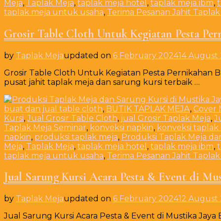
Meja
,
Taplak Meja
,
taplak meja hotel
,
taplak meja ibm
,
taplak meja untuk usaha
,
Terima Pesanan Jahit Taplak
Grosir Table Cloth Untuk Kegiatan Pesta Per
by
Taplak Meja
updated on
6 February 2024
14 August
Grosir Table Cloth Untuk Kegiatan Pesta Pernikahan B
pusat jahit taplak meja dan sarung kursi terbaik …
buat dan jual table cloth
,
BUTIK TAPLAK MEJA
,
Cover 
Kursi
,
Jual Grosir Table Cloth
,
jual Grosir Taplak Meja
,
J
Taplak Meja Seminar
,
konveksi napkin
,
konveksi taplak
napkin
,
produksi taplak meja
,
Produksi Taplak Meja da
Meja
,
Taplak Meja
,
taplak meja hotel
,
taplak meja ibm
,
taplak meja untuk usaha
,
Terima Pesanan Jahit Taplak
Jual Sarung Kursi Acara Pesta & Event di Mus
by
Taplak Meja
updated on
6 February 2024
12 August
Jual Sarung Kursi Acara Pesta & Event di Mustika Jaya 