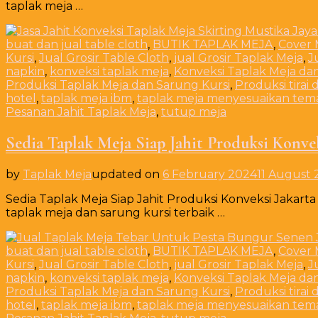
taplak meja …
buat dan jual table cloth
,
BUTIK TAPLAK MEJA
,
Cover 
Kursi
,
Jual Grosir Table Cloth
,
jual Grosir Taplak Meja
,
J
napkin
,
konveksi taplak meja
,
Konveksi Taplak Meja da
Produksi Taplak Meja dan Sarung Kursi
,
Produksi tirai 
hotel
,
taplak meja ibm
,
taplak meja menyesuaikan tem
Pesanan Jahit Taplak Meja
,
tutup meja
Sedia Taplak Meja Siap Jahit Produksi Konvek
by
Taplak Meja
updated on
6 February 2024
11 August
Sedia Taplak Meja Siap Jahit Produksi Konveksi Jakarta
taplak meja dan sarung kursi terbaik …
buat dan jual table cloth
,
BUTIK TAPLAK MEJA
,
Cover 
Kursi
,
Jual Grosir Table Cloth
,
jual Grosir Taplak Meja
,
J
napkin
,
konveksi taplak meja
,
Konveksi Taplak Meja da
Produksi Taplak Meja dan Sarung Kursi
,
Produksi tirai 
hotel
,
taplak meja ibm
,
taplak meja menyesuaikan tem