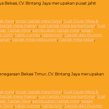
aya Bekasi, CV. Bintang Jaya merupakan pusat jahit
lak meja
,
grosir taplak meja hotel
,
Jual Cover Meja &
 taplak meja makan
,
jual taplak meja perkantoran
,
Jual
sar Taplak Meja
,
pembuatan taplak meja
,
pesan
e Cloth
,
table runner
,
tablecloth
,
Taplak dan Runner
manan
,
taplak meja restourant
,
Taplak meja tebar
,
Kenegaraan Bekasi Timur, CV. Bintang Jaya merupakan
lak meja
,
grosir taplak meja hotel
,
Jual Cover Meja &
 taplak meja makan
,
jual taplak meja perkantoran
,
Jual
sar Taplak Meja
,
pembuatan taplak meja
,
pesan
e Cloth
,
table runner
,
tablecloth
,
Taplak dan Runner