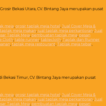
 Grosir Bekasi Utara, CV. Bintang Jaya merupakan pusat
lak meja
,
grosir taplak meja hotel
,
Jual Cover Meja &
 taplak meja makan
,
jual taplak meja perkantoran
,
Jual
sar Taplak Meja
,
pembuatan taplak meja
,
pesan
e Cloth
,
table runner
,
tablecloth
,
Taplak dan Runner
manan
,
taplak meja restourant
,
Taplak meja tebar
,
 di Bekasi Timur, CV. Bintang Jaya merupakan pusat
lak meja
,
grosir taplak meja hotel
,
Jual Cover Meja &
 taplak meja makan
,
jual taplak meja perkantoran
,
Jual
sar Taplak Meja
,
pembuatan taplak meja
,
pesan