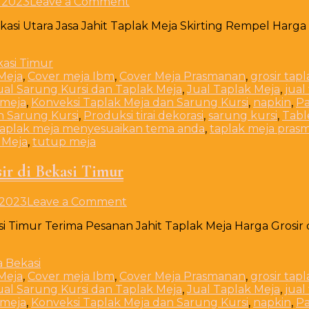
on
 2023
Leave a Comment
Jasa
kasi Utara Jasa Jahit Taplak Meja Skirting Rempel Harga
Jahit
Taplak
Meja
Skirting
Meja
,
Cover meja Ibm
,
Cover Meja Prasmanan
,
grosir tap
Rempel
ual Sarung Kursi dan Taplak Meja
,
Jual Taplak Meja
,
jual
Harga
 meja
,
Konveksi Taplak Meja dan Sarung Kursi
,
napkin
,
Pa
Grosir
n Sarung Kursi
,
Produksi tirai dekorasi
,
sarung kursi
,
Tabl
Bekasi
taplak meja menyesuaikan tema anda
,
taplak meja pras
Utara
 Meja
,
tutup meja
ir di Bekasi Timur
on
 2023
Leave a Comment
Terima
si Timur Terima Pesanan Jahit Taplak Meja Harga Grosir
Pesanan
Jahit
Taplak
Meja
Meja
,
Cover meja Ibm
,
Cover Meja Prasmanan
,
grosir tap
Harga
ual Sarung Kursi dan Taplak Meja
,
Jual Taplak Meja
,
jual
Grosir
 meja
,
Konveksi Taplak Meja dan Sarung Kursi
,
napkin
,
Pa
di