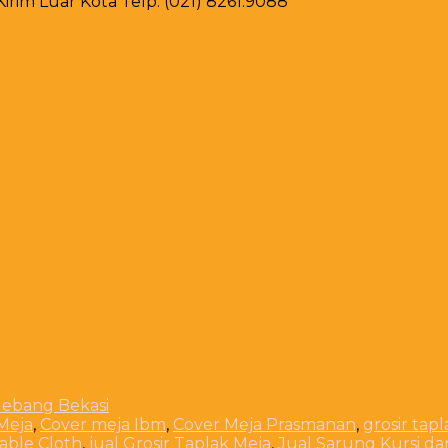
rim Luar Kota Telp. (021) 8261.9088
Meja
,
Cover meja Ibm
,
Cover Meja Prasmanan
,
grosir tap
Table Cloth
,
jual Grosir Taplak Meja
,
Jual Sarung Kursi da