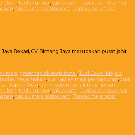
e Cloth
,
table runner
,
tablecloth
,
Taplak dan Runner
manan
,
taplak meja restourant
,
Taplak meja tebar
,
a Jaya Bekasi, CV. Bintang Jaya merupakan pusat jahit
lak meja
,
grosir taplak meja hotel
,
Jual Cover Meja &
 taplak meja makan
,
jual taplak meja perkantoran
,
Jual
sar Taplak Meja
,
pembuatan taplak meja
,
pesan
e Cloth
,
table runner
,
tablecloth
,
Taplak dan Runner
manan
,
taplak meja restourant
,
Taplak meja tebar
,