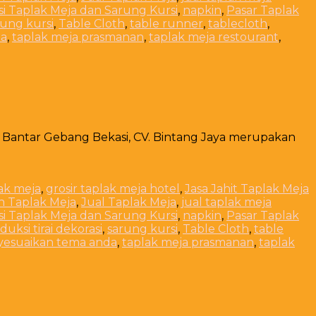
i Taplak Meja dan Sarung Kursi
,
napkin
,
Pasar Taplak
rung kursi
,
Table Cloth
,
table runner
,
tablecloth
,
da
,
taplak meja prasmanan
,
taplak meja restourant
,
h Bantar Gebang Bekasi, CV. Bintang Jaya merupakan
lak meja
,
grosir taplak meja hotel
,
Jasa Jahit Taplak Meja
n Taplak Meja
,
Jual Taplak Meja
,
jual taplak meja
i Taplak Meja dan Sarung Kursi
,
napkin
,
Pasar Taplak
duksi tirai dekorasi
,
sarung kursi
,
Table Cloth
,
table
yesuaikan tema anda
,
taplak meja prasmanan
,
taplak