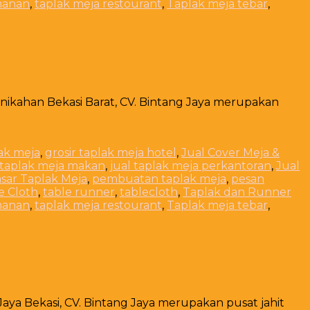
manan
,
taplak meja restourant
,
Taplak meja tebar
,
rnikahan Bekasi Barat, CV. Bintang Jaya merupakan
lak meja
,
grosir taplak meja hotel
,
Jual Cover Meja &
 taplak meja makan
,
jual taplak meja perkantoran
,
Jual
sar Taplak Meja
,
pembuatan taplak meja
,
pesan
e Cloth
,
table runner
,
tablecloth
,
Taplak dan Runner
manan
,
taplak meja restourant
,
Taplak meja tebar
,
Jaya Bekasi, CV. Bintang Jaya merupakan pusat jahit