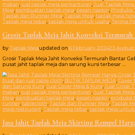
makan
,
jual taplak meja perkantoran
,
Jual Taplak Meja
Meja
,
pembuatan taplak meja
,
pesan napkin
,
Produksi 
Taplak dan Runner Meja
,
Taplak Meja
,
taplak meja hot
Taplak meja tebar
,
taplak meja untuk usaha
,
Terima Pe
Grosir Taplak Meja Jahit Konveksi Termurah
by
Taplak Meja
updated on
6 February 2024
23 August
Grosir Taplak Meja Jahit Konveksi Termurah Bantar Ge
pusat jahit taplak meja dan sarung kursi terbesar …
buat dan jual table cloth
,
BUTIK TAPLAK MEJA
,
Cover 
dan Sarung Kursi
,
Jual Cover Meja & Kursi
,
Jual Grosir 
makan
,
jual taplak meja perkantoran
,
Jual Taplak Meja
Meja
,
pembuatan taplak meja
,
pesan napkin
,
produksi 
runner
,
tablecloth
,
Taplak dan Runner Meja
,
Taplak M
meja restourant
,
Taplak meja tebar
,
taplak meja untuk
Jasa Jahit Taplak Meja Skirting Rempel Harga