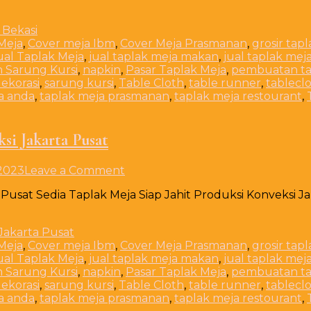
Kursi
Acara
Pesta
Meja
,
Cover meja Ibm
,
Cover Meja Prasmanan
,
grosir tap
&
ual Taplak Meja
,
jual taplak meja makan
,
jual taplak mej
Event
n Sarung Kursi
,
napkin
,
Pasar Taplak Meja
,
pembuatan ta
di
dekorasi
,
sarung kursi
,
Table Cloth
,
table runner
,
tablecl
Mustika
a anda
,
taplak meja prasmanan
,
taplak meja restourant
,
Jaya
Bekasi
si Jakarta Pusat
on
 2023
Leave a Comment
Sedia
 Pusat Sedia Taplak Meja Siap Jahit Produksi Konveksi J
Taplak
Meja
Siap
Jahit
Meja
,
Cover meja Ibm
,
Cover Meja Prasmanan
,
grosir tap
Produksi
ual Taplak Meja
,
jual taplak meja makan
,
jual taplak mej
Konveksi
n Sarung Kursi
,
napkin
,
Pasar Taplak Meja
,
pembuatan ta
Jakarta
dekorasi
,
sarung kursi
,
Table Cloth
,
table runner
,
tablecl
Pusat
a anda
,
taplak meja prasmanan
,
taplak meja restourant
,