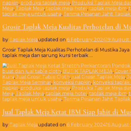
napkin
,
produksi taplak meja
,
Produksi Taplak Meja da
Meja
,
Taplak Meja
,
taplak meja hotel
,
taplak meja ibm
,
taplak meja untuk usaha
,
Terima Pesanan Jahit Taplak
Grosir Taplak Meja Kualitas Perhotelan di Mu
by
Taplak Meja
updated on
6 February 2024
19 August
Grosir Taplak Meja Kualitas Perhotelan di Mustika Jaya
taplak meja dan sarung kursi terbaik …
buat dan jual table cloth
,
BUTIK TAPLAK MEJA
,
Cover 
Kursi
,
Jual Grosir Table Cloth
,
jual Grosir Taplak Meja
,
J
Taplak Meja Seminar
,
konveksi napkin
,
konveksi taplak
napkin
,
produksi taplak meja
,
Produksi Taplak Meja da
Meja
,
Taplak Meja
,
taplak meja hotel
,
taplak meja ibm
,
taplak meja untuk usaha
,
Terima Pesanan Jahit Taplak
Jual Taplak Meja Ketat IBM Siap Jahit di Mus
by
Taplak Meja
updated on
6 February 2024
16 August