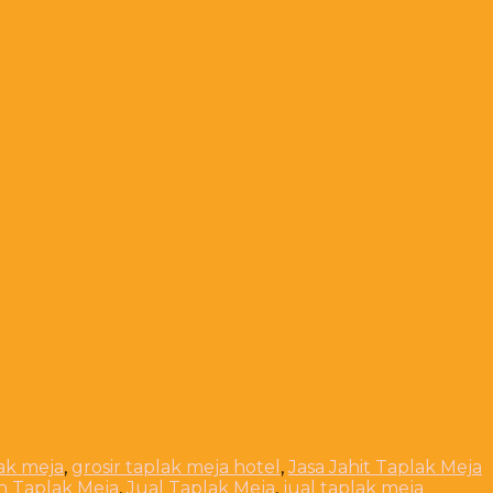
lak meja
,
grosir taplak meja hotel
,
Jasa Jahit Taplak Meja
n Taplak Meja
,
Jual Taplak Meja
,
jual taplak meja