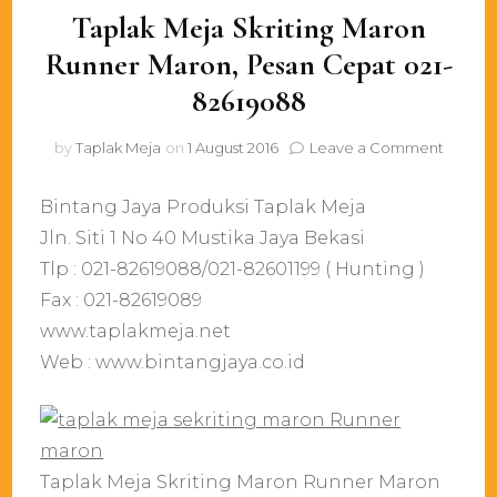
Taplak Meja Skriting Maron
Runner Maron, Pesan Cepat 021-
82619088
on
by
Taplak Meja
on
1 August 2016
Leave a Comment
Taplak
Meja
Bintang Jaya Produksi Taplak Meja
Skriting
Maron
Jln. Siti 1 No 40 Mustika Jaya Bekasi
Runner
Tlp : 021-82619088/021-82601199 ( Hunting )
Maron,
Fax : 021-82619089
Pesan
Cepat
www.taplakmeja.net
021-
Web : www.bintangjaya.co.id
826190
Taplak Meja Skriting Maron Runner Maron