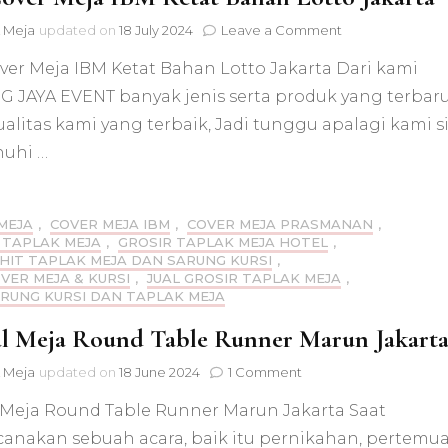
on
 Meja
updated on
18 July 2024
Leave a Comment
Jual
ver Meja IBM Ketat Bahan Lotto Jakarta Dari kami
Cover
Meja
G JAYA EVENT banyak jenis serta produk yang terbar
IBM
ualitas kami yang terbaik, Jadi tunggu apalagi kami s
Ketat
Bahan
uhi …
Lotto
Jakarta
MEJA
,
COVER MEJA IBM
,
COVER MEJA PRASMANAN
,
 TAPLAK MEJA
,
GROSIR TAPLAK MEJA HOTEL
,
AHIT TAPLAK MEJA DAN SARUNG KURSI
,
OVER MEJA & KURSI
,
JUAL GROSIR TAPLAK MEJA
,
ARUNG KURSI DAN TAPLAK MEJA
l Meja Round Table Runner Marun Jakart
on
 Meja
updated on
18 June 2024
1 Comment
Rental
 Meja Round Table Runner Marun Jakarta Saat
Meja
Round
anakan sebuah acara, baik itu pernikahan, pertemu