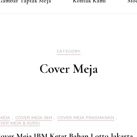
Gambar Taplak Meja
Kontak Kami
Mod
CATEGORY
Cover Meja
MEJA
,
COVER MEJA IBM
,
COVER MEJA PRASMANAN
,
OVER MEJA & KURSI
Cover Meja IBM Ketat Bahan Lotto Jakarta