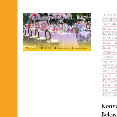
BUAT D
COVER 
GROSIR
JASA J
JUAL C
JUAL G
JUAL T
JUAL T
KONVEK
KONVEK
PASAR 
PRODUK
PRODUK
TABLE 
TAPLAK
TAPLAK
TAPLAK
TAPLAK
Konve
Bekas