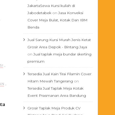
JakartaSewa Kursi kuliah di
Jabodetabek
on
Jasa Konveksi
,
Cover Meja Bulat, Kotak Dan IBM
Benda
Jual Sarung Kursi Murah Jenis Ketat
Grosir Area Depok - Bintang Jaya
on
Jual taplak meja bundar skerting
premium
SI
,
Tersedia Jual Kain Tirai Filamin Cover
Hitam Mewah Tangerang
on
AN
,
Tersedia Jual Taplak Meja Kotak
Event Prasmanan Area Bandung
ta
Grosir Taplak Meja Produk CV