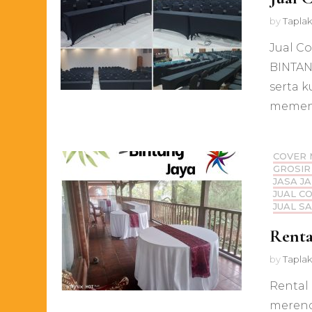
by
Taplak
Jual Co
BINTAN
serta k
memen
COVER 
GROSIR
JASA J
JUAL C
JUAL S
Renta
by
Taplak
Rental
merenc