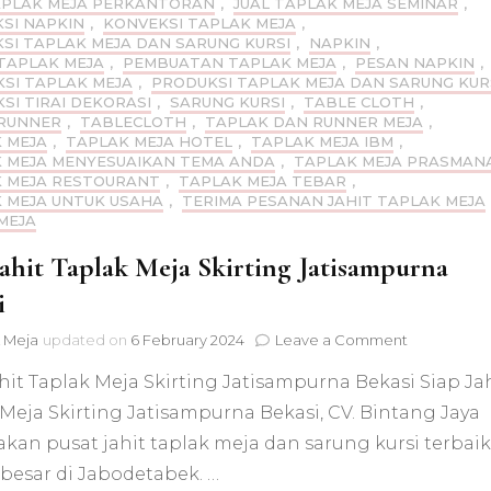
APLAK MEJA PERKANTORAN
,
JUAL TAPLAK MEJA SEMINAR
,
SI NAPKIN
,
KONVEKSI TAPLAK MEJA
,
SI TAPLAK MEJA DAN SARUNG KURSI
,
NAPKIN
,
TAPLAK MEJA
,
PEMBUATAN TAPLAK MEJA
,
PESAN NAPKIN
,
SI TAPLAK MEJA
,
PRODUKSI TAPLAK MEJA DAN SARUNG KUR
SI TIRAI DEKORASI
,
SARUNG KURSI
,
TABLE CLOTH
,
RUNNER
,
TABLECLOTH
,
TAPLAK DAN RUNNER MEJA
,
 MEJA
,
TAPLAK MEJA HOTEL
,
TAPLAK MEJA IBM
,
 MEJA MENYESUAIKAN TEMA ANDA
,
TAPLAK MEJA PRASMAN
 MEJA RESTOURANT
,
TAPLAK MEJA TEBAR
,
 MEJA UNTUK USAHA
,
TERIMA PESANAN JAHIT TAPLAK MEJA
MEJA
Jahit Taplak Meja Skirting Jatisampurna
i
on
 Meja
updated on
6 February 2024
Leave a Comment
Siap
hit Taplak Meja Skirting Jatisampurna Bekasi Siap Ja
Jahit
Taplak
Meja Skirting Jatisampurna Bekasi, CV. Bintang Jaya
Meja
kan pusat jahit taplak meja dan sarung kursi terbaik
Skirting
Jatisampur
besar di Jabodetabek. …