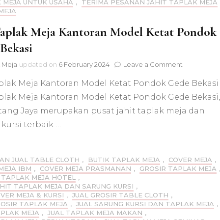
 MEJA UNTUK USAHA
,
TERIMA PESANAN JAHIT TAPLAK MEJA
MEJA
Taplak Meja Kantoran Model Ketat Pondok
Bekasi
on
 Meja
updated on
6 February 2024
Leave a Comment
Jual
aplak Meja Kantoran Model Ketat Pondok Gede Bekasi
Taplak
Meja
aplak Meja Kantoran Model Ketat Pondok Gede Bekasi,
Kantoran
ntang Jaya merupakan pusat jahit taplak meja dan
Model
Ketat
kursi terbaik …
Pondok
Gede
Bekasi
AN JUAL TABLE CLOTH
,
BUTIK TAPLAK MEJA
,
COVER MEJA
,
MEJA IBM
,
COVER MEJA PRASMANAN
,
GROSIR TAPLAK MEJA
 TAPLAK MEJA HOTEL
,
AHIT TAPLAK MEJA DAN SARUNG KURSI
,
OVER MEJA & KURSI
,
JUAL GROSIR TABLE CLOTH
,
ROSIR TAPLAK MEJA
,
JUAL SARUNG KURSI DAN TAPLAK MEJA
,
APLAK MEJA
,
JUAL TAPLAK MEJA MAKAN
,