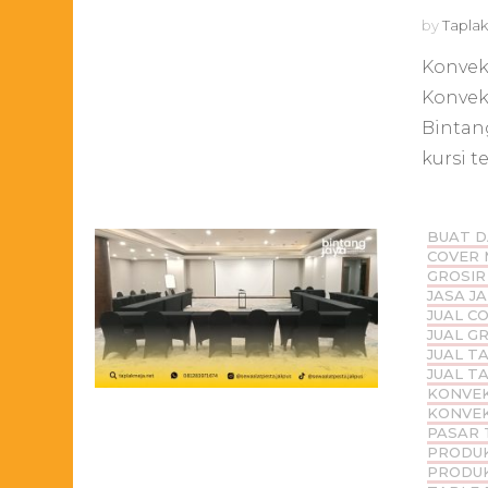
by
Taplak
Konvek
Konvek
Bintan
kursi t
BUAT D
COVER 
GROSIR
JASA J
JUAL C
JUAL G
JUAL T
JUAL T
KONVEK
KONVEK
PASAR 
PRODUK
PRODUK