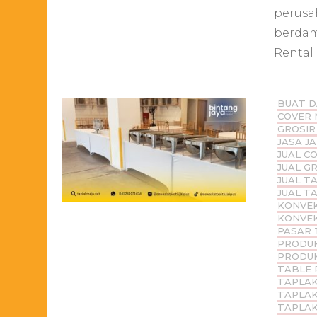
perusa
berdam
Rental
BUAT D
COVER 
GROSIR
JASA J
JUAL C
JUAL G
JUAL T
JUAL T
KONVEK
KONVEK
PASAR 
PRODUK
PRODUK
TABLE 
TAPLAK
TAPLAK
TAPLAK