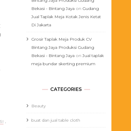
Bintang Jaya Produksi Gudang
Bekasi - Bintang Jaya
on
Gudang
Jual Taplak Meja Kotak Jenis Ketat
Di Jakarta
.
g
Grosir Taplak Meja Produk CV
Bintang Jaya Produksi Gudang
Bekasi - Bintang Jaya
on
Jual taplak
meja bundar skerting premium
,
CATEGORIES
Beauty
buat dan jual table cloth
SI
,