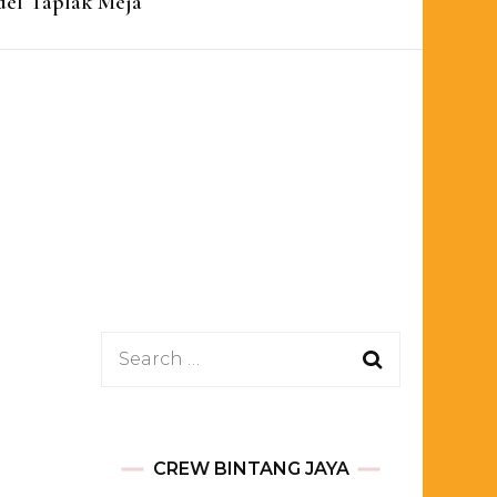
el Taplak Meja
Search
for:
CREW BINTANG JAYA