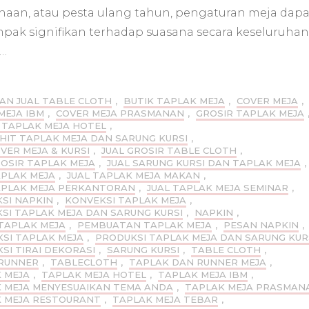
Table
haan, atau pesta ulang tahun, pengaturan meja dapa
Runner
Marun
pak signifikan terhadap suasana secara keseluruhan
Jakarta
 …
AN JUAL TABLE CLOTH
,
BUTIK TAPLAK MEJA
,
COVER MEJA
,
MEJA IBM
,
COVER MEJA PRASMANAN
,
GROSIR TAPLAK MEJA
 TAPLAK MEJA HOTEL
,
AHIT TAPLAK MEJA DAN SARUNG KURSI
,
OVER MEJA & KURSI
,
JUAL GROSIR TABLE CLOTH
,
ROSIR TAPLAK MEJA
,
JUAL SARUNG KURSI DAN TAPLAK MEJA
,
APLAK MEJA
,
JUAL TAPLAK MEJA MAKAN
,
APLAK MEJA PERKANTORAN
,
JUAL TAPLAK MEJA SEMINAR
,
SI NAPKIN
,
KONVEKSI TAPLAK MEJA
,
SI TAPLAK MEJA DAN SARUNG KURSI
,
NAPKIN
,
TAPLAK MEJA
,
PEMBUATAN TAPLAK MEJA
,
PESAN NAPKIN
,
SI TAPLAK MEJA
,
PRODUKSI TAPLAK MEJA DAN SARUNG KUR
SI TIRAI DEKORASI
,
SARUNG KURSI
,
TABLE CLOTH
,
RUNNER
,
TABLECLOTH
,
TAPLAK DAN RUNNER MEJA
,
 MEJA
,
TAPLAK MEJA HOTEL
,
TAPLAK MEJA IBM
,
 MEJA MENYESUAIKAN TEMA ANDA
,
TAPLAK MEJA PRASMAN
 MEJA RESTOURANT
,
TAPLAK MEJA TEBAR
,