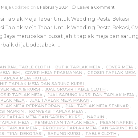
on
 Meja
updated on
6 February 2024
Leave a Comment
Konveksi
si Taplak Meja Tebar Untuk Wedding Pesta Bekasi
Taplak
Meja
si Taplak Meja Tebar Untuk Wedding Pesta Bekasi, CV
Tebar
g Jaya merupakan pusat jahit taplak meja dan sarun
Untuk
Wedding
erbaik di jabodetabek. …
Pesta
Bekasi
AN JUAL TABLE CLOTH
,
BUTIK TAPLAK MEJA
,
COVER MEJA
,
MEJA IBM
,
COVER MEJA PRASMANAN
,
GROSIR TAPLAK MEJA
 TAPLAK MEJA HOTEL
,
AHIT TAPLAK MEJA DAN SARUNG KURSI
,
OVER MEJA & KURSI
,
JUAL GROSIR TABLE CLOTH
,
ROSIR TAPLAK MEJA
,
JUAL SARUNG KURSI DAN TAPLAK MEJA
,
APLAK MEJA
,
JUAL TAPLAK MEJA MAKAN
,
APLAK MEJA PERKANTORAN
,
JUAL TAPLAK MEJA SEMINAR
,
SI NAPKIN
,
KONVEKSI TAPLAK MEJA
,
SI TAPLAK MEJA DAN SARUNG KURSI
,
NAPKIN
,
TAPLAK MEJA
,
PEMBUATAN TAPLAK MEJA
,
PESAN NAPKIN
,
SI TAPLAK MEJA
,
PRODUKSI TAPLAK MEJA DAN SARUNG KUR
SI TIRAI DEKORASI
,
SARUNG KURSI
,
TABLE CLOTH
,