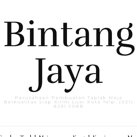
Bintang
Jaya
Perusahaan Pembuatan Taplak Meja
Berkualitas Siap Kirim Luar Kota Telp. (021)
8261.9088