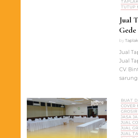
TAPLAK
TUTUP 
Jual 
Gede 
by
Taplak
Jual T
Jual T
CV. Bi
sarung 
BUAT D
COVER 
GROSIR
JASA J
JUAL C
JUAL G
JUAL T