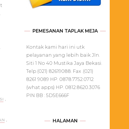
t
.
PEMESANAN TAPLAK MEJA
Kontak kami hari ini utk
,
pelayanan yang lebih baik Jln.
Siti 1 No 40 Mustika Jaya Bekasi.
Telp.(021) 82619088. Fax .(021)
8261 9089 HP. 0878.7752.0712
(what apps) HP. 0812.8620.3076
PIN BB : 5D5E666F
SI
,
AN
,
HALAMAN