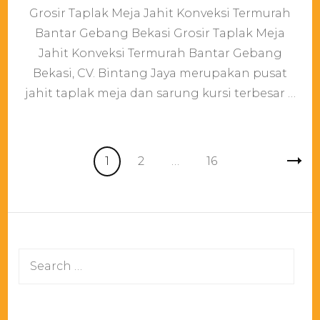
Grosir Taplak Meja Jahit Konveksi Termurah
Taplak
Meja
Bantar Gebang Bekasi Grosir Taplak Meja
Jahit
Jahit Konveksi Termurah Bantar Gebang
Konveksi
Termurah
Bekasi, CV. Bintang Jaya merupakan pusat
Bantar
jahit taplak meja dan sarung kursi terbesar …
Gebang
Bekasi
Posts
Page
Page
Page
1
2
…
16
pagination
Search
for: