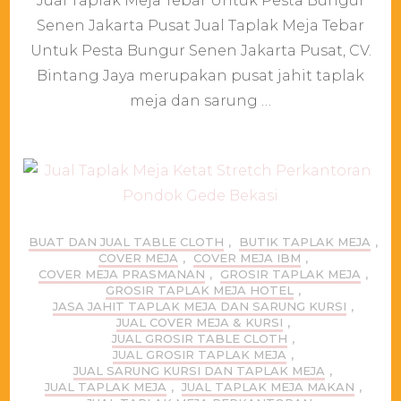
Jual Taplak Meja Tebar Untuk Pesta Bungur
Taplak
Meja
Senen Jakarta Pusat Jual Taplak Meja Tebar
Tebar
Untuk Pesta Bungur Senen Jakarta Pusat, CV.
Untuk
Pesta
Bintang Jaya merupakan pusat jahit taplak
Bungur
meja dan sarung …
Senen
Jakarta
Pusat
BUAT DAN JUAL TABLE CLOTH
,
BUTIK TAPLAK MEJA
,
COVER MEJA
,
COVER MEJA IBM
,
COVER MEJA PRASMANAN
,
GROSIR TAPLAK MEJA
,
GROSIR TAPLAK MEJA HOTEL
,
JASA JAHIT TAPLAK MEJA DAN SARUNG KURSI
,
JUAL COVER MEJA & KURSI
,
JUAL GROSIR TABLE CLOTH
,
JUAL GROSIR TAPLAK MEJA
,
JUAL SARUNG KURSI DAN TAPLAK MEJA
,
JUAL TAPLAK MEJA
,
JUAL TAPLAK MEJA MAKAN
,