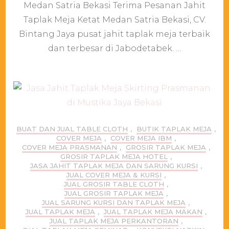
Jahit
Medan Satria Bekasi Terima Pesanan Jahit
Taplak
Taplak Meja Ketat Medan Satria Bekasi, CV.
Meja
Ketat
Bintang Jaya pusat jahit taplak meja terbaik
Medan
dan terbesar di Jabodetabek. …
Satria
Bekasi
BUAT DAN JUAL TABLE CLOTH
,
BUTIK TAPLAK MEJA
,
COVER MEJA
,
COVER MEJA IBM
,
COVER MEJA PRASMANAN
,
GROSIR TAPLAK MEJA
,
GROSIR TAPLAK MEJA HOTEL
,
JASA JAHIT TAPLAK MEJA DAN SARUNG KURSI
,
JUAL COVER MEJA & KURSI
,
JUAL GROSIR TABLE CLOTH
,
JUAL GROSIR TAPLAK MEJA
,
JUAL SARUNG KURSI DAN TAPLAK MEJA
,
JUAL TAPLAK MEJA
,
JUAL TAPLAK MEJA MAKAN
,
JUAL TAPLAK MEJA PERKANTORAN
,