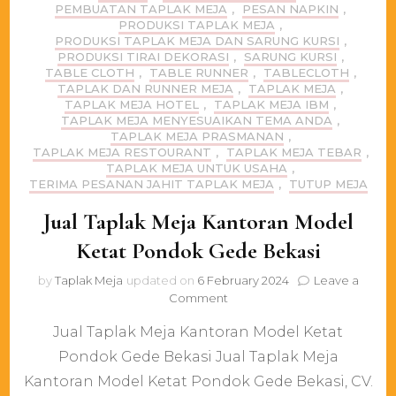
PEMBUATAN TAPLAK MEJA
,
PESAN NAPKIN
,
PRODUKSI TAPLAK MEJA
,
PRODUKSI TAPLAK MEJA DAN SARUNG KURSI
,
PRODUKSI TIRAI DEKORASI
,
SARUNG KURSI
,
TABLE CLOTH
,
TABLE RUNNER
,
TABLECLOTH
,
TAPLAK DAN RUNNER MEJA
,
TAPLAK MEJA
,
TAPLAK MEJA HOTEL
,
TAPLAK MEJA IBM
,
TAPLAK MEJA MENYESUAIKAN TEMA ANDA
,
TAPLAK MEJA PRASMANAN
,
TAPLAK MEJA RESTOURANT
,
TAPLAK MEJA TEBAR
,
TAPLAK MEJA UNTUK USAHA
,
TERIMA PESANAN JAHIT TAPLAK MEJA
,
TUTUP MEJA
Jual Taplak Meja Kantoran Model
Ketat Pondok Gede Bekasi
by
Taplak Meja
updated on
6 February 2024
Leave a
on
Comment
Jual
Jual Taplak Meja Kantoran Model Ketat
Taplak
Meja
Pondok Gede Bekasi Jual Taplak Meja
Kantoran
Kantoran Model Ketat Pondok Gede Bekasi, CV.
Model