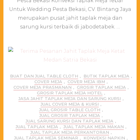
Pesta Bekasi Konveksi Taplak Meja Tebar
Tebar
Untuk Wedding Pesta Bekasi, CV. Bintang Jaya
Untuk
Wedding
merupakan pusat jahit taplak meja dan
Pesta
sarung kursi terbaik di jabodetabek. …
Bekasi
BUAT DAN JUAL TABLE CLOTH
,
BUTIK TAPLAK MEJA
,
COVER MEJA
,
COVER MEJA IBM
,
COVER MEJA PRASMANAN
,
GROSIR TAPLAK MEJA
,
GROSIR TAPLAK MEJA HOTEL
,
JASA JAHIT TAPLAK MEJA DAN SARUNG KURSI
,
JUAL COVER MEJA & KURSI
,
JUAL GROSIR TABLE CLOTH
,
JUAL GROSIR TAPLAK MEJA
,
JUAL SARUNG KURSI DAN TAPLAK MEJA
,
JUAL TAPLAK MEJA
,
JUAL TAPLAK MEJA MAKAN
,
JUAL TAPLAK MEJA PERKANTORAN
,
JUAL TAPLAK MEJA SEMINAR
,
KONVEKSI NAPKIN
,