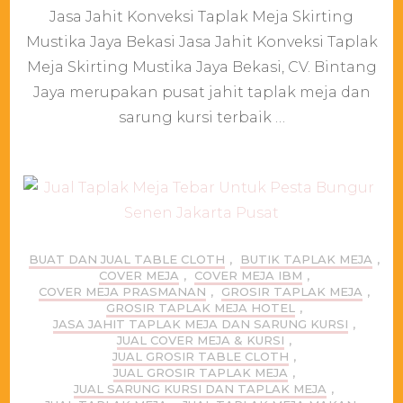
Jasa Jahit Konveksi Taplak Meja Skirting
Jahit
Konveksi
Mustika Jaya Bekasi Jasa Jahit Konveksi Taplak
Taplak
Meja Skirting Mustika Jaya Bekasi, CV. Bintang
Meja
Skirting
Jaya merupakan pusat jahit taplak meja dan
Mustika
sarung kursi terbaik …
Jaya
Bekasi
BUAT DAN JUAL TABLE CLOTH
,
BUTIK TAPLAK MEJA
,
COVER MEJA
,
COVER MEJA IBM
,
COVER MEJA PRASMANAN
,
GROSIR TAPLAK MEJA
,
GROSIR TAPLAK MEJA HOTEL
,
JASA JAHIT TAPLAK MEJA DAN SARUNG KURSI
,
JUAL COVER MEJA & KURSI
,
JUAL GROSIR TABLE CLOTH
,
JUAL GROSIR TAPLAK MEJA
,
JUAL SARUNG KURSI DAN TAPLAK MEJA
,