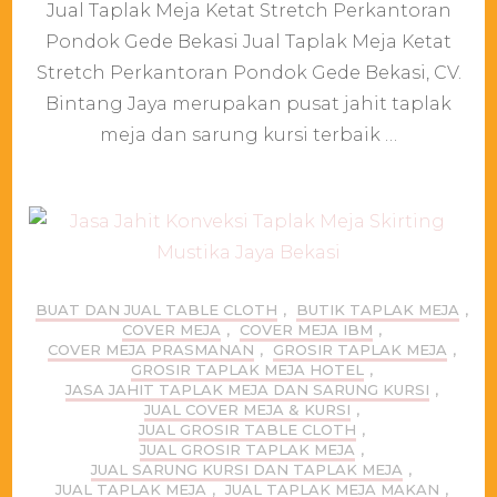
Jual Taplak Meja Ketat Stretch Perkantoran
Taplak
Meja
Pondok Gede Bekasi Jual Taplak Meja Ketat
Ketat
Stretch Perkantoran Pondok Gede Bekasi, CV.
Stretch
Perkantoran
Bintang Jaya merupakan pusat jahit taplak
Pondok
meja dan sarung kursi terbaik …
Gede
Bekasi
BUAT DAN JUAL TABLE CLOTH
,
BUTIK TAPLAK MEJA
,
COVER MEJA
,
COVER MEJA IBM
,
COVER MEJA PRASMANAN
,
GROSIR TAPLAK MEJA
,
GROSIR TAPLAK MEJA HOTEL
,
JASA JAHIT TAPLAK MEJA DAN SARUNG KURSI
,
JUAL COVER MEJA & KURSI
,
JUAL GROSIR TABLE CLOTH
,
JUAL GROSIR TAPLAK MEJA
,
JUAL SARUNG KURSI DAN TAPLAK MEJA
,
JUAL TAPLAK MEJA
,
JUAL TAPLAK MEJA MAKAN
,