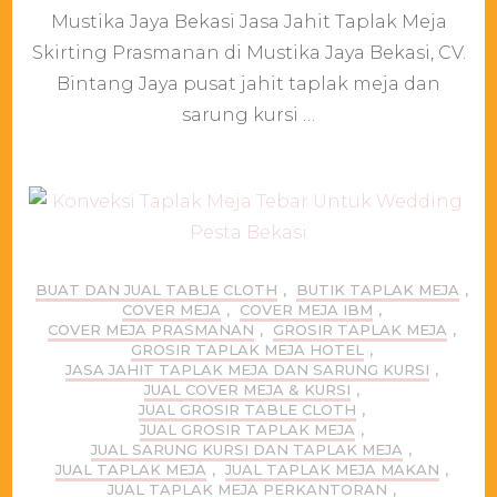
Taplak
Mustika Jaya Bekasi Jasa Jahit Taplak Meja
Meja
Skirting Prasmanan di Mustika Jaya Bekasi, CV.
Skirting
Prasmanan
Bintang Jaya pusat jahit taplak meja dan
di
sarung kursi …
Mustika
Jaya
Bekasi
BUAT DAN JUAL TABLE CLOTH
,
BUTIK TAPLAK MEJA
,
COVER MEJA
,
COVER MEJA IBM
,
COVER MEJA PRASMANAN
,
GROSIR TAPLAK MEJA
,
GROSIR TAPLAK MEJA HOTEL
,
JASA JAHIT TAPLAK MEJA DAN SARUNG KURSI
,
JUAL COVER MEJA & KURSI
,
JUAL GROSIR TABLE CLOTH
,
JUAL GROSIR TAPLAK MEJA
,
JUAL SARUNG KURSI DAN TAPLAK MEJA
,
JUAL TAPLAK MEJA
,
JUAL TAPLAK MEJA MAKAN
,
JUAL TAPLAK MEJA PERKANTORAN
,