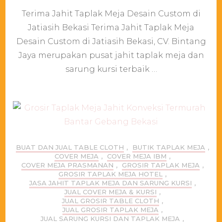
Terima
Terima Jahit Taplak Meja Desain Custom di
Jahit
Taplak
Jatiasih Bekasi Terima Jahit Taplak Meja
Meja
Desain Custom di Jatiasih Bekasi, CV. Bintang
Desain
Custom
Jaya merupakan pusat jahit taplak meja dan
di
sarung kursi terbaik …
Jatiasih
Bekasi
BUAT DAN JUAL TABLE CLOTH
,
BUTIK TAPLAK MEJA
,
COVER MEJA
,
COVER MEJA IBM
,
COVER MEJA PRASMANAN
,
GROSIR TAPLAK MEJA
,
GROSIR TAPLAK MEJA HOTEL
,
JASA JAHIT TAPLAK MEJA DAN SARUNG KURSI
,
JUAL COVER MEJA & KURSI
,
JUAL GROSIR TABLE CLOTH
,
JUAL GROSIR TAPLAK MEJA
,
JUAL SARUNG KURSI DAN TAPLAK MEJA
,