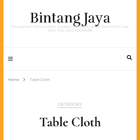
Bintang Jaya
Perusahaan Pembuatan Taplak Meja Berkualitas Siap Kirim Luar
Kota Telp. (021) 8261.9088
Home
Table Cloth
CATEGORY
Table Cloth