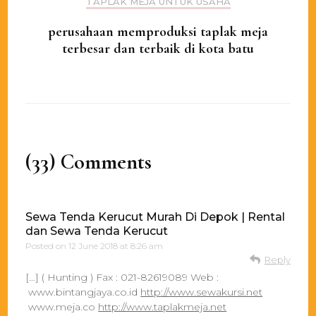
TAPLAK MEJA UNTUK USAHA
perusahaan memproduksi taplak meja
terbesar dan terbaik di kota batu
(33) Comments
Sewa Tenda Kerucut Murah Di Depok | Rental
dan Sewa Tenda Kerucut
Posted on
12 June 2018 at 8:26 am
Reply
[…] ( Hunting ) Fax : 021-82619089 Web :
www.bintangjaya.co.id
http://www.sewakursi.net
www.meja.co
http://www.taplakmeja.net