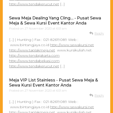
http://www.tendakerucut.net
[…]
Sewa Meja Dealing Yang Cling.... - Pusat Sewa
Meja & Sewa Kursi Event Kantor Anda
Posted on
27 November 2020 at 6:51 am
Reply
[…] ( Hunting ) Fax : 021-82619089 Web :
www.bintangjaya.co.id
http://www.sewakursi.net
http://www.taplakmeja.net
www.kursikuliah.net
http://www.tendajakarta.com
http://www.tendabekasi.com
http://www.tendakerucut.net
[…]
Meja VIP List Stainless - Pusat Sewa Meja &
Sewa Kursi Event Kantor Anda
Posted on
27 November 2020 at 6:51 am
Reply
[…] ( Hunting ) Fax : 021-82619089 Web :
www.bintangjaya.co.id
http://www.sewakursi.net
http://www.taplakmeja.net
www.kursikuliah.net