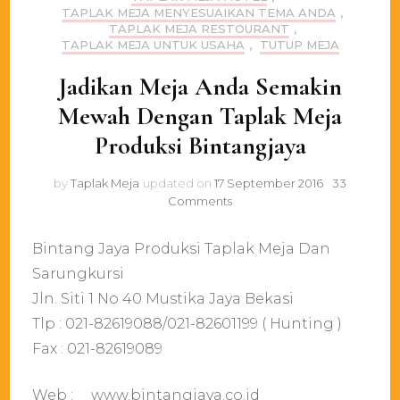
TAPLAK MEJA MENYESUAIKAN TEMA ANDA
,
TAPLAK MEJA RESTOURANT
,
TAPLAK MEJA UNTUK USAHA
,
TUTUP MEJA
Jadikan Meja Anda Semakin
Mewah Dengan Taplak Meja
Produksi Bintangjaya
by
Taplak Meja
updated on
17 September 2016
33
on
Comments
Jadikan
Meja
Bintang Jaya Produksi Taplak Meja Dan
Anda
Semakin
Sarungkursi
Mewah
Jln. Siti 1 No 40 Mustika Jaya Bekasi
Dengan
Tlp : 021-82619088/021-82601199 ( Hunting )
Taplak
Meja
Fax : 021-82619089
Produksi
Bintangjaya
Web :
www.bintangjaya.co.id