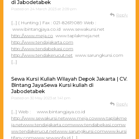
di Jabodetabek
Posted on
24 March 2023 at 2:09 pm
Reply
[…] ( Hunting ) Fax : 021-82619089 Web :
www.bintangjaya.co.id www.sewakursi.net
http://www.meja.co
www.taplakmeja.net
http://www.tendajakarta.com
http://www.tendabekasi.com
http://www.tendakerucut.net
www.sarungkursi.com
[…]
Sewa Kursi Kuliah Wilayah Depok Jakarta | CV.
Bintang JayaSewa Kursi kuliah di
Jabodetabek
Posted on
30 May 2023 at 1:41 pm
Reply
[…] Web : www.bintangjaya.co.id
http://www.sewakursi.netwww.meja.cowww.taplakme
ja.netwww.tendajakarta.comwww.tendabekasi.comw
ww.tendakerucut.netwww.sarungkursi.comwww.kursi
tifany.comwww.sewasofa.id
[…]