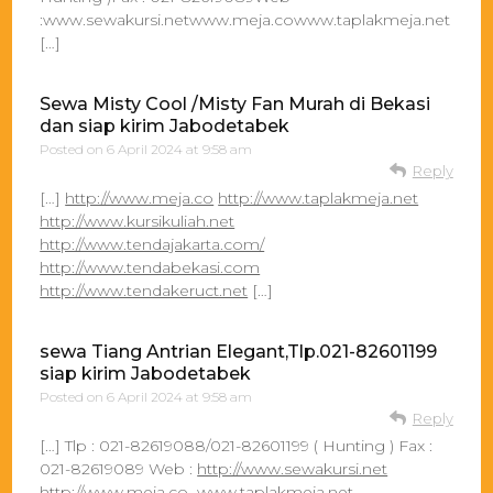
:www.sewakursi.netwww.meja.cowww.taplakmeja.net www.k
[…]
Sewa Misty Cool /Misty Fan Murah di Bekasi
dan siap kirim Jabodetabek
Posted on
6 April 2024 at 9:58 am
Reply
[…]
http://www.meja.co
http://www.taplakmeja.net
http://www.kursikuliah.net
http://www.tendajakarta.com/
http://www.tendabekasi.com
http://www.tendakeruct.net
[…]
sewa Tiang Antrian Elegant,Tlp.021-82601199
siap kirim Jabodetabek
Posted on
6 April 2024 at 9:58 am
Reply
[…] Tlp : 021-82619088/021-82601199 ( Hunting ) Fax :
021-82619089 Web :
http://www.sewakursi.net
http://www.meja.co
www.taplakmeja.net