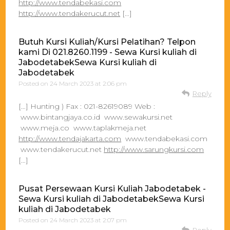
http://www.tendabekasi.com
http://www.tendakerucut.net
[…]
Butuh Kursi Kuliah/Kursi Pelatihan? Telpon
kami Di 021.8260.1199 - Sewa Kursi kuliah di
JabodetabekSewa Kursi kuliah di
Jabodetabek
Posted on
24 March 2023 at 2:06 pm
Reply
[…] Hunting ) Fax : 021-82619089 Web :
www.bintangjaya.co.id www.sewakursi.net
www.meja.co www.taplakmeja.net
http://www.tendajakarta.com
www.tendabekasi.com
www.tendakerucut.net
http://www.sarungkursi.com
[…]
Pusat Persewaan Kursi Kuliah Jabodetabek -
Sewa Kursi kuliah di JabodetabekSewa Kursi
kuliah di Jabodetabek
Posted on
24 March 2023 at 2:07 pm