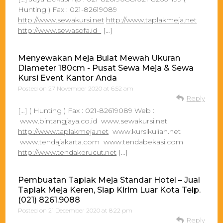
Hunting ) Fax : 021-82619089
http://www.sewakursi.net
http://www.taplakmeja.net
http://www.sewasofa.id
[…]
Menyewakan Meja Bulat Mewah Ukuran
Diameter 180cm - Pusat Sewa Meja & Sewa
Kursi Event Kantor Anda
Posted on
27 November 2020 at 6:52 am
Reply
[…] ( Hunting ) Fax : 021-82619089 Web :
www.bintangjaya.co.id www.sewakursi.net
http://www.taplakmeja.net
www.kursikuliah.net
www.tendajakarta.com www.tendabekasi.com
http://www.tendakerucut.net
[…]
Pembuatan Taplak Meja Standar Hotel – Jual
Taplak Meja Keren, Siap Kirim Luar Kota Telp.
(021) 8261.9088
Posted on
21 December 2020 at 8:22 pm
Reply