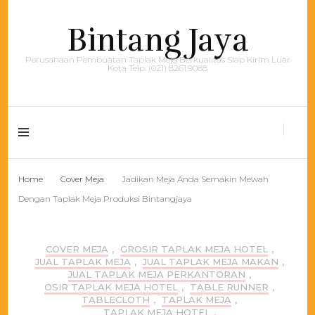
Bintang Jaya
Perusahaan Pembuatan Taplak Meja Berkualitas Siap Kirim Luar
Kota Telp. (021) 8261.9088
Home
Cover Meja
Jadikan Meja Anda Semakin Mewah
Dengan Taplak Meja Produksi Bintangjaya
COVER MEJA
,
GROSIR TAPLAK MEJA HOTEL
,
JUAL TAPLAK MEJA
,
JUAL TAPLAK MEJA MAKAN
,
JUAL TAPLAK MEJA PERKANTORAN
,
OSIR TAPLAK MEJA HOTEL
,
TABLE RUNNER
,
TABLECLOTH
,
TAPLAK MEJA
,
TAPLAK MEJA HOTEL
,