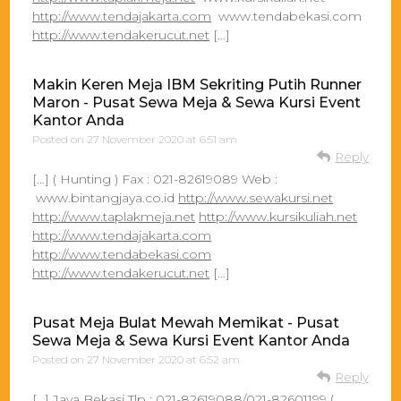
http://www.tendajakarta.com
www.tendabekasi.com
http://www.tendakerucut.net
[…]
Makin Keren Meja IBM Sekriting Putih Runner
Maron - Pusat Sewa Meja & Sewa Kursi Event
Kantor Anda
Posted on
27 November 2020 at 6:51 am
Reply
[…] ( Hunting ) Fax : 021-82619089 Web :
www.bintangjaya.co.id
http://www.sewakursi.net
http://www.taplakmeja.net
http://www.kursikuliah.net
http://www.tendajakarta.com
http://www.tendabekasi.com
http://www.tendakerucut.net
[…]
Pusat Meja Bulat Mewah Memikat - Pusat
Sewa Meja & Sewa Kursi Event Kantor Anda
Posted on
27 November 2020 at 6:52 am
Reply
[…] Jaya Bekasi Tlp : 021-82619088/021-82601199 (