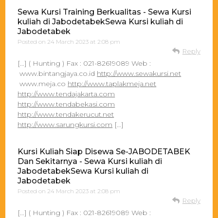
Sewa Kursi Training Berkualitas - Sewa Kursi
kuliah di JabodetabekSewa Kursi kuliah di
Jabodetabek
Posted on
24 March 2023 at 2:08 pm
Reply
[…] ( Hunting ) Fax : 021-82619089 Web :
www.bintangjaya.co.id
http://www.sewakursi.net
www.meja.co
http://www.taplakmeja.net
http://www.tendajakarta.com
http://www.tendabekasi.com
http://www.tendakerucut.net
http://www.sarungkursi.com
[…]
Kursi Kuliah Siap Disewa Se-JABODETABEK
Dan Sekitarnya - Sewa Kursi kuliah di
JabodetabekSewa Kursi kuliah di
Jabodetabek
Posted on
24 March 2023 at 2:08 pm
Reply
[…] ( Hunting ) Fax : 021-82619089 Web :