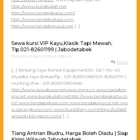
http://www.kursikuliah.net
http://www.tendajakarta.com/
http://www.tendabekasi.com
http://www.tendakerucut.net
[…]
Sewa kursi VIP Kayu,Klasik Tapi Mewah,
Tlp.021-82601199 | Jabodetabek
Posted on
6 April 2024 at 9:58 am
Reply
[…] Bintang Jaya Rental EquipmentJln. Siti 1 No 40
Mustika Jaya BekasiTlp : 021-82619088/021-82601199 (
Hunting )Fax : 021-82619089Web :
http://www.sewakursi.netwww.meja.co www.taplakm
eja.net www.kursikuliah.nethttp://www.tendajakarta.co
m/ www.tendabekasi.com www.tendakerucut.net ww
w.sarungkursi.com www.kursitifany.comhttps://sofakit
amurah.blogspot.com/
[…]
Tiang Antrian Bludru, Harga Boleh Diadu | Siap
Kirim Wilayah Jabodetabek