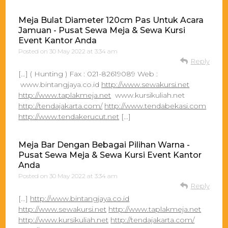
Meja Bulat Diameter 120cm Pas Untuk Acara
Jamuan - Pusat Sewa Meja & Sewa Kursi
Event Kantor Anda
Posted on
30 May 2022 at 3:34 am
Reply
[…] ( Hunting ) Fax : 021-82619089 Web :
www.bintangjaya.co.id
http://www.sewakursi.net
http://www.taplakmeja.net
www.kursikuliah.net
http://tendajakarta.com/
http://www.tendabekasi.com
http://www.tendakerucut.net
[…]
Meja Bar Dengan Bebagai Pilihan Warna -
Pusat Sewa Meja & Sewa Kursi Event Kantor
Anda
Posted on
30 May 2022 at 3:34 am
Reply
[…]
http://www.bintangjaya.co.id
http://www.sewakursi.net
http://www.taplakmeja.net
http://www.kursikuliah.net
http://tendajakarta.com/