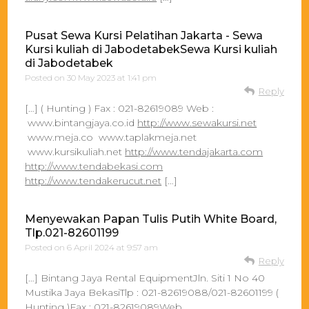
Pusat Sewa Kursi Pelatihan Jakarta - Sewa
Kursi kuliah di JabodetabekSewa Kursi kuliah
di Jabodetabek
Posted on
30 May 2023 at 1:41 pm
Reply
[…] ( Hunting ) Fax : 021-82619089 Web :
www.bintangjaya.co.id
http://www.sewakursi.net
www.meja.co www.taplakmeja.net
www.kursikuliah.net
http://www.tendajakarta.com
http://www.tendabekasi.com
http://www.tendakerucut.net
[…]
Menyewakan Papan Tulis Putih White Board,
Tlp.021-82601199
Posted on
6 April 2024 at 9:57 am
Reply
[…] Bintang Jaya Rental EquipmentJln. Siti 1 No 40
Mustika Jaya BekasiTlp : 021-82619088/021-82601199 (
Hunting )Fax : 021-82619089Web