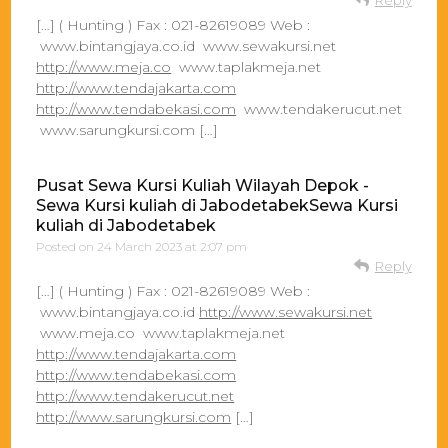
Reply
[…] ( Hunting ) Fax : 021-82619089 Web :
www.bintangjaya.co.id www.sewakursi.net
http://www.meja.co
www.taplakmeja.net
http://www.tendajakarta.com
http://www.tendabekasi.com
www.tendakerucut.net
www.sarungkursi.com […]
Pusat Sewa Kursi Kuliah Wilayah Depok -
Sewa Kursi kuliah di JabodetabekSewa Kursi
kuliah di Jabodetabek
Posted on
24 March 2023 at 2:07 pm
Reply
[…] ( Hunting ) Fax : 021-82619089 Web :
www.bintangjaya.co.id
http://www.sewakursi.net
www.meja.co www.taplakmeja.net
http://www.tendajakarta.com
http://www.tendabekasi.com
http://www.tendakerucut.net
http://www.sarungkursi.com
[…]