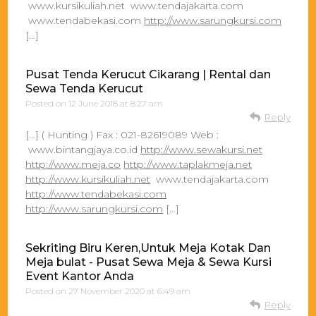
www.kursikuliah.net www.tendajakarta.com
www.tendabekasi.com
http://www.sarungkursi.com
[…]
Pusat Tenda Kerucut Cikarang | Rental dan
Sewa Tenda Kerucut
Posted on
12 June 2018 at 8:27 am
Reply
[…] ( Hunting ) Fax : 021-82619089 Web :
www.bintangjaya.co.id
http://www.sewakursi.net
http://www.meja.co
http://www.taplakmeja.net
http://www.kursikuliah.net
www.tendajakarta.com
http://www.tendabekasi.com
http://www.sarungkursi.com
[…]
Sekriting Biru Keren,Untuk Meja Kotak Dan
Meja bulat - Pusat Sewa Meja & Sewa Kursi
Event Kantor Anda
Posted on
27 November 2020 at 6:49 am
Reply