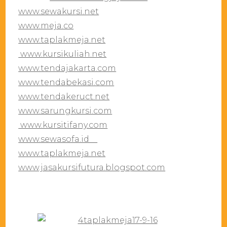
www.sewakursi.net
www.meja.co
www.taplakmeja.net
www.kursikuliah.net
www.tendajakarta.com
www.tendabekasi.com
www.tendakeruct.net
www.sarungkursi.com
www.kursitifany.com
www.sewasofa.id
www.taplakmeja.net
www.jasakursifutura.blogspot.com