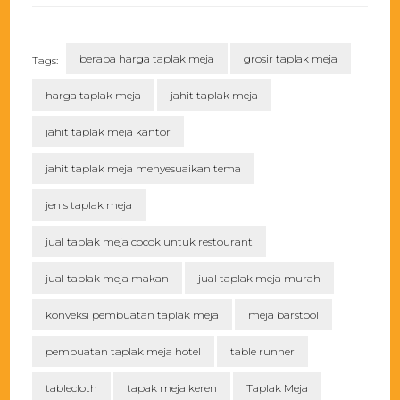
berapa harga taplak meja
grosir taplak meja
Tags:
harga taplak meja
jahit taplak meja
jahit taplak meja kantor
jahit taplak meja menyesuaikan tema
jenis taplak meja
jual taplak meja cocok untuk restourant
jual taplak meja makan
jual taplak meja murah
konveksi pembuatan taplak meja
meja barstool
pembuatan taplak meja hotel
table runner
tablecloth
tapak meja keren
Taplak Meja