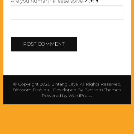
Are you human? Please solve:
© Copyright 2026
Bintang Jaya
. All Rights Reserved.
Blossom Fashion | Developed By
Blossom Themes
.
Powered by
WordPress
.