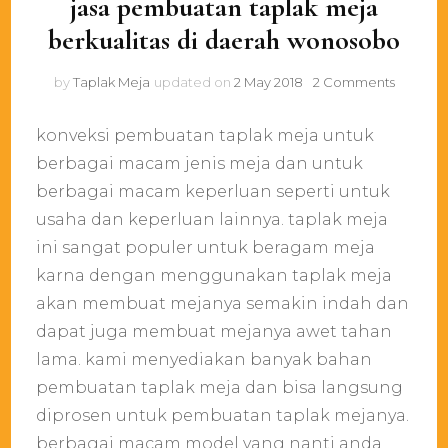
jasa pembuatan taplak meja
berkualitas di daerah wonosobo
on
by
Taplak Meja
updated on
2 May 2018
2 Comments
jasa
pembua
konveksi pembuatan taplak meja untuk
taplak
meja
berbagai macam jenis meja dan untuk
berkuali
berbagai macam keperluan seperti untuk
di
usaha dan keperluan lainnya. taplak meja
daerah
wonoso
ini sangat populer untuk beragam meja
karna dengan menggunakan taplak meja
akan membuat mejanya semakin indah dan
dapat juga membuat mejanya awet tahan
lama. kami menyediakan banyak bahan
pembuatan taplak meja dan bisa langsung
diprosen untuk pembuatan taplak mejanya.
berbagai macam model yang nanti anda