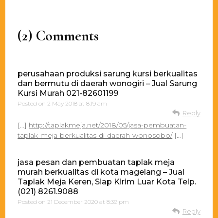
(2) Comments
perusahaan produksi sarung kursi berkualitas
dan bermutu di daerah wonogiri – Jual Sarung
Kursi Murah 021-82601199
Posted on
2 May 2018 at 8:19 am
Reply
[…]
http://taplakmeja.net/2018/05/jasa-pembuatan-
taplak-meja-berkualitas-di-daerah-wonosobo/
[…]
jasa pesan dan pembuatan taplak meja
murah berkualitas di kota magelang – Jual
Taplak Meja Keren, Siap Kirim Luar Kota Telp.
(021) 8261.9088
Posted on
21 December 2020 at 8:39 pm
Reply