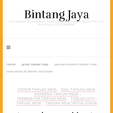
Bintang Jaya
Perusahaan Pembuatan Taplak Meja Berkualitas Siap Kirim Luar
Kota Telp. (021) 8261.9088
Home
grosir taplak meja
jasa pembuatan taplak meja
berkualitas di daerah wonosobo
GROSIR TAPLAK MEJA
,
JUAL TAPLAK MEJA
,
KONVEKSI TAPLAK MEJA
,
PEMBUATAN TAPLAK MEJA
,
TABLECLOTH
,
TAPLAK MEJA
,
TAPLAK MEJA UNTUK USAHA