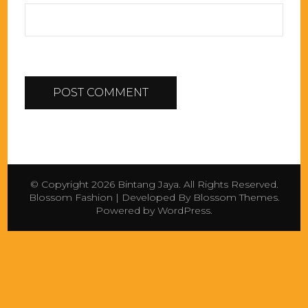
© Copyright 2026
Bintang Jaya
. All Rights Reserved.
Blossom Fashion | Developed By
Blossom Themes
.
Powered by
WordPress
.