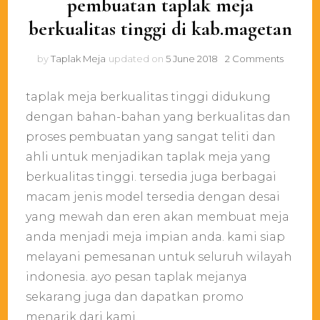
pembuatan taplak meja
berkualitas tinggi di kab.magetan
on
by
Taplak Meja
updated on
5 June 2018
2 Comments
pembua
taplak
taplak meja berkualitas tinggi didukung
meja
berkuali
dengan bahan-bahan yang berkualitas dan
tinggi
proses pembuatan yang sangat teliti dan
di
ahli untuk menjadikan taplak meja yang
kab.ma
berkualitas tinggi. tersedia juga berbagai
macam jenis model tersedia dengan desai
yang mewah dan eren akan membuat meja
anda menjadi meja impian anda. kami siap
melayani pemesanan untuk seluruh wilayah
indonesia. ayo pesan taplak mejanya
sekarang juga dan dapatkan promo
menarik dari kami.