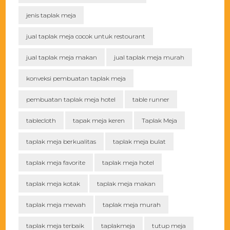
jenis taplak meja
jual taplak meja cocok untuk restourant
jual taplak meja makan
jual taplak meja murah
konveksi pembuatan taplak meja
pembuatan taplak meja hotel
table runner
tablecloth
tapak meja keren
Taplak Meja
taplak meja berkualitas
taplak meja bulat
taplak meja favorite
taplak meja hotel
taplak meja kotak
taplak meja makan
taplak meja mewah
taplak meja murah
taplak meja terbaik
taplakmeja
tutup meja