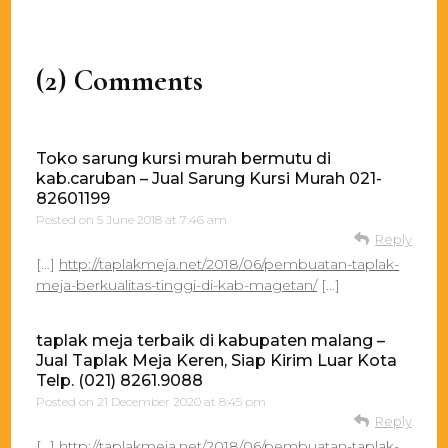
(2) Comments
Toko sarung kursi murah bermutu di
kab.caruban – Jual Sarung Kursi Murah 021-
82601199
Posted on
5 June 2018 at 7:46 am
Reply
[…]
http://taplakmeja.net/2018/06/pembuatan-taplak-
meja-berkualitas-tinggi-di-kab-magetan/
[…]
taplak meja terbaik di kabupaten malang –
Jual Taplak Meja Keren, Siap Kirim Luar Kota
Telp. (021) 8261.9088
Posted on
21 December 2020 at 8:45 pm
Reply
[…]
http://taplakmeja.net/2018/06/pembuatan-taplak-