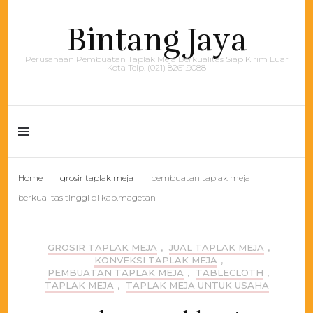
Bintang Jaya
Perusahaan Pembuatan Taplak Meja Berkualitas Siap Kirim Luar
Kota Telp. (021) 8261.9088
Home
grosir taplak meja
pembuatan taplak meja
berkualitas tinggi di kab.magetan
GROSIR TAPLAK MEJA
,
JUAL TAPLAK MEJA
,
KONVEKSI TAPLAK MEJA
,
PEMBUATAN TAPLAK MEJA
,
TABLECLOTH
,
TAPLAK MEJA
,
TAPLAK MEJA UNTUK USAHA