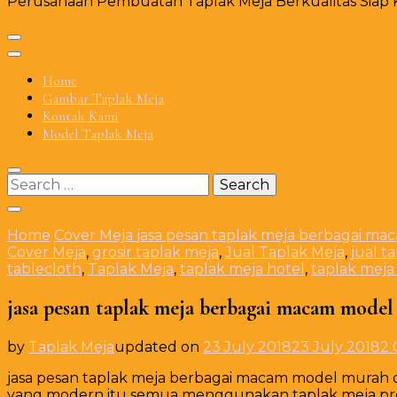
Perusahaan Pembuatan Taplak Meja Berkualitas Siap Ki
Home
Gambar Taplak Meja
Kontak Kami
Model Taplak Meja
Search
for:
Home
Cover Meja
jasa pesan taplak meja berbagai mac
Cover Meja
,
grosir taplak meja
,
Jual Taplak Meja
,
jual t
tablecloth
,
Taplak Meja
,
taplak meja hotel
,
taplak mej
jasa pesan taplak meja berbagai macam model 
by
Taplak Meja
updated on
23 July 2018
23 July 2018
2
jasa pesan taplak meja berbagai macam model murah d
yang modern itu semua menggunakan taplak meja pro