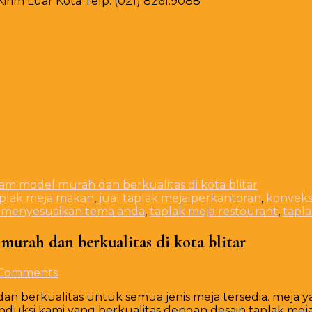
rim Luar Kota Telp. (021) 8261.9088
am model murah dan berkualitas di kota blitar
aplak meja makan
,
jual taplak meja perkantoran
,
konveks
a menyesuaikan tema anda
,
taplak meja restourant
,
tapl
murah dan berkualitas di kota blitar
on
 Comments
jasa
an berkualitas untuk semua jenis meja tersedia. meja 
pesan
duksi kami yang berkualitas dengan desain taplak me
taplak