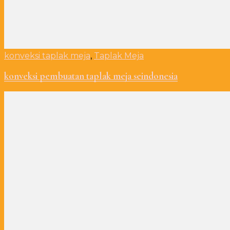
konveksi taplak meja
,
Taplak Meja
konveksi pembuatan taplak meja seindonesia