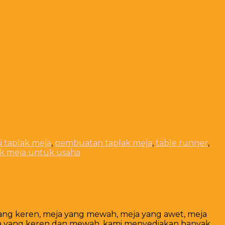
i taplak meja
,
pembuatan taplak meja
,
table runner
,
ak meja untuk usaha
yang keren, meja yang mewah, meja yang awet, meja
ja yang keren dan mewah. kami menyediakan banyak