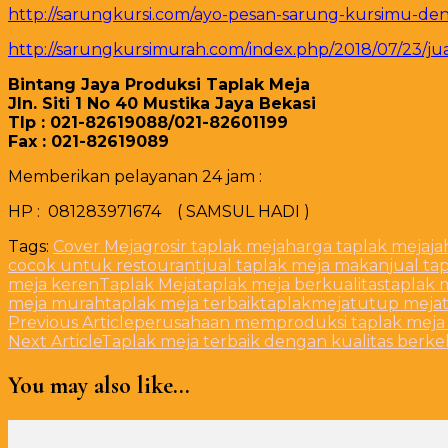
http://sarungkursi.com/ayo-pesan-sarung-kursimu-den
http://sarungkursimurah.com/index.php/2018/07/23/jua
Bintang Jaya Produksi Taplak Meja
Jln. Siti 1 No 40 Mustika Jaya Bekasi
Tlp : 021-82619088/021-82601199
Fax : 021-82619089
Memberikan pelayanan 24 jam :
HP : 081283971674 ( SAMSUL HADI )
Tags:
Cover Meja
grosir taplak meja
harga taplak meja
ja
cocok untuk restourant
jual taplak meja makan
jual t
meja keren
Taplak Meja
taplak meja berkualitas
taplak 
meja murah
taplak meja terbaik
taplakmeja
tutup meja
Post
Previous Article
perusahaan memproduksi taplak meja t
Next Article
Taplak meja terbaik dengan kualitas berkela
Navigation
You may also like...