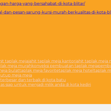
gan-harga-yang-bersahabat-di-kota-blitar/
l-dan-pesan-sarung-kursi-murah-berkualitas-di-kota-bli
hit taplak meja
jahit taplak meja kantor
jahit taplak mej
aplak meja murah
konveksi pembuatan taplak meja
pembu
meja bulat
taplak meja favorite
taplak meja hotel
taplak m
tutup meja meja
erbesar dan terbaik di kota batu
s siap untuk menjadi milik anda di kota kediri