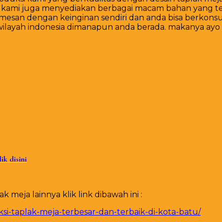
n kami juga menyediakan berbagai macam bahan yang t
meja
esan dengan keinginan sendiri dan anda bisa berkonsul
berbagai
layah indonesia dimanapun anda berada. makanya ayo 
macam
model
murah
dan
berkualitas
di
kota
blitar
lik disini
meja lainnya klik link dibawah ini :
i-taplak-meja-terbesar-dan-terbaik-di-kota-batu/