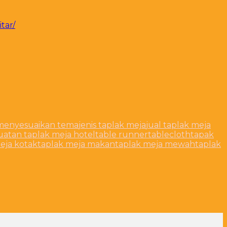
tar/
a menyesuaikan tema
jenis taplak meja
jual taplak meja
atan taplak meja hotel
table runner
tablecloth
tapak
eja kotak
taplak meja makan
taplak meja mewah
taplak