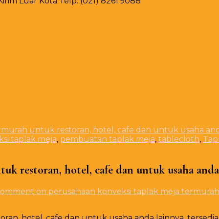
rim Luar Kota Telp. (021) 8261.9088
murah untuk restoran, hotel, cafe dan untuk usaha and
si taplak meja
,
pembuatan taplak meja
,
tablecloth
,
Tap
uk restoran, hotel, cafe dan untuk usaha and
Comment
on perusahaan konveksi taplak meja termurah 
an, hotel, cafe dan untuk usaha anda lainnya. tersedia