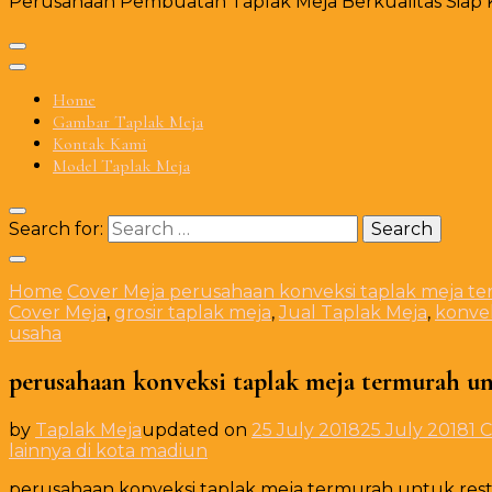
Perusahaan Pembuatan Taplak Meja Berkualitas Siap Ki
Home
Gambar Taplak Meja
Kontak Kami
Model Taplak Meja
Search for:
Home
Cover Meja
perusahaan konveksi taplak meja ter
Cover Meja
,
grosir taplak meja
,
Jual Taplak Meja
,
konvek
usaha
perusahaan konveksi taplak meja termurah unt
by
Taplak Meja
updated on
25 July 2018
25 July 2018
1 
lainnya di kota madiun
perusahaan konveksi taplak meja termurah untuk restor