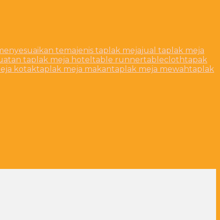
a menyesuaikan tema
jenis taplak meja
jual taplak meja
atan taplak meja hotel
table runner
tablecloth
tapak
eja kotak
taplak meja makan
taplak meja mewah
taplak