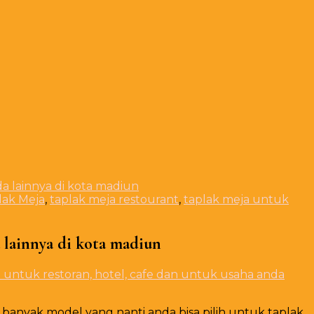
a lainnya di kota madiun
lak Meja
,
taplak meja restourant
,
taplak meja untuk
a lainnya di kota madiun
untuk restoran, hotel, cafe dan untuk usaha anda
 banyak model yang nanti anda bisa pilih untuk taplak