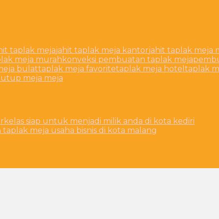
hit taplak meja
jahit taplak meja kantor
jahit taplak mej
aplak meja murah
konveksi pembuatan taplak meja
pembu
meja bulat
taplak meja favorite
taplak meja hotel
taplak m
tutup meja meja
kelas siap untuk menjadi milik anda di kota kediri
taplak meja usaha bisnis di kota malang