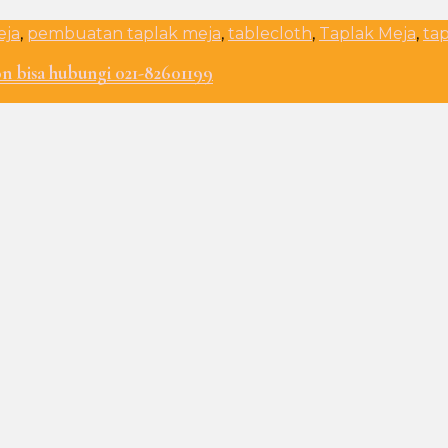
eja
,
pembuatan taplak meja
,
tablecloth
,
Taplak Meja
,
ta
n bisa hubungi 021-82601199