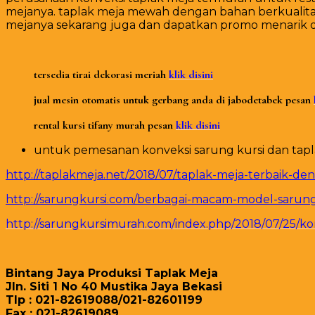
mejanya. taplak meja mewah dengan bahan berkualitas 
mejanya sekarang juga dan dapatkan promo menarik da
tersedia tirai dekorasi meriah
klik disini
jual mesin otomatis untuk gerbang anda di jabodetabek pesan
rental kursi tifany murah pesan
klik disini
untuk pemesanan konveksi sarung kursi dan taplak 
http://taplakmeja.net/2018/07/taplak-meja-terbaik-den
http://sarungkursi.com/berbagai-macam-model-sarung-
http://sarungkursimurah.com/index.php/2018/07/25/k
Bintang Jaya Produksi Taplak Meja
Jln. Siti 1 No 40 Mustika Jaya Bekasi
Tlp : 021-82619088/021-82601199
Fax : 021-82619089