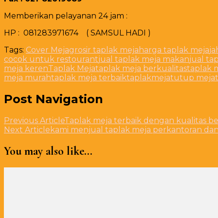
Memberikan pelayanan 24 jam :
HP : 081283971674 ( SAMSUL HADI )
Tags:
Cover Meja
grosir taplak meja
harga taplak meja
ja
cocok untuk restourant
jual taplak meja makan
jual t
meja keren
Taplak Meja
taplak meja berkualitas
taplak 
meja murah
taplak meja terbaik
taplakmeja
tutup meja
Post Navigation
Previous Article
Taplak meja terbaik dengan kualitas ber
Next Article
kami menjual taplak meja perkantoran dan 
You may also like...