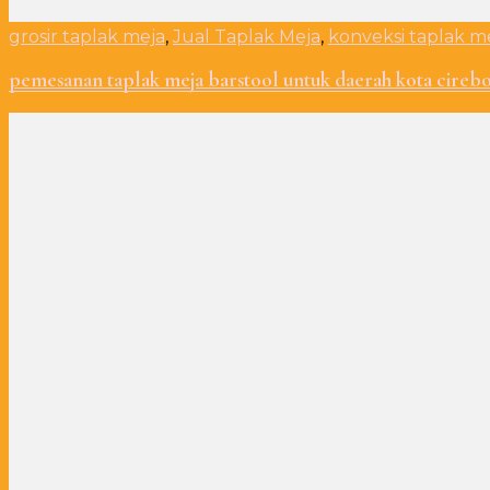
grosir taplak meja
,
Jual Taplak Meja
,
konveksi taplak m
pemesanan taplak meja barstool untuk daerah kota cirebo