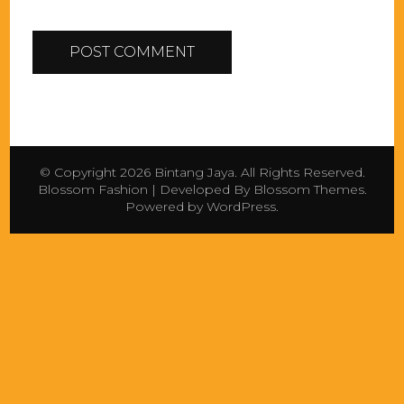
© Copyright 2026
Bintang Jaya
. All Rights Reserved.
Blossom Fashion | Developed By
Blossom Themes
.
Powered by
WordPress
.