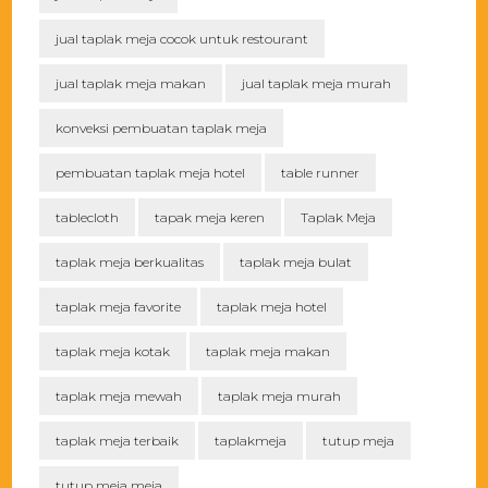
jual taplak meja cocok untuk restourant
jual taplak meja makan
jual taplak meja murah
konveksi pembuatan taplak meja
pembuatan taplak meja hotel
table runner
tablecloth
tapak meja keren
Taplak Meja
taplak meja berkualitas
taplak meja bulat
taplak meja favorite
taplak meja hotel
taplak meja kotak
taplak meja makan
taplak meja mewah
taplak meja murah
taplak meja terbaik
taplakmeja
tutup meja
tutup meja meja