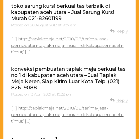
toko sarung kursi berkualitas terbaik di
kabupaten aceh utara – Jual Sarung Kursi
Murah 021-82601199
Posted on
20 August 2018 at 9:37 am
Reply
[…]
http://taplakmeja.net/2018/08/terima-jasa-
pembuatan-taplak-meja-murah-di-kabupaten-aceh-
timur/
[…]
konveksi pembuatan taplak meja berkualitas
no 1 di kabupaten aceh utara – Jual Taplak
Meja Keren, Siap Kirim Luar Kota Telp. (021)
8261.9088
Posted on
13 April 2021 at 10:28 pm
Reply
[…]
http://taplakmeja.net/2018/08/terima-jasa-
pembuatan-taplak-meja-murah-di-kabupaten-aceh-
timur/
[…]