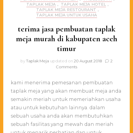
TAPLAK MEJA
,
TAPLAK MEJA HOTEL
,
TAPLAK MEJA RESTOURANT
,
TAPLAK MEJA UNTUK USAHA
terima jasa pembuatan taplak
meja murah di kabupaten aceh
timur
by
Taplak Meja
updated on
20 August 2018
2
on
Comments
terima
jasa
kami menerima pemesanan pembuatan
pembuatan
taplak
taplak meja yang akan membuat meja anda
meja
semakin meriah untuk memeriahkan usaha
murah
atau untuk kebutuhan lainnya. dalam
di
kabupaten
sebuah usaha anda akan membutuhkan
aceh
sebuah fasilitas yang mewah dan meriah
timur
untuk menarik perhatian dan untuk