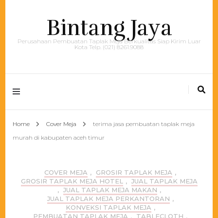
Bintang Jaya
Perusahaan Pembuatan Taplak Meja Berkualitas Siap Kirim Luar
Kota Telp. (021) 8261.9088
Home
Cover Meja
terima jasa pembuatan taplak meja
murah di kabupaten aceh timur
COVER MEJA
,
GROSIR TAPLAK MEJA
,
GROSIR TAPLAK MEJA HOTEL
,
JUAL TAPLAK MEJA
,
JUAL TAPLAK MEJA MAKAN
,
JUAL TAPLAK MEJA PERKANTORAN
,
KONVEKSI TAPLAK MEJA
,
PEMBUATAN TAPLAK MEJA
,
TABLECLOTH
,