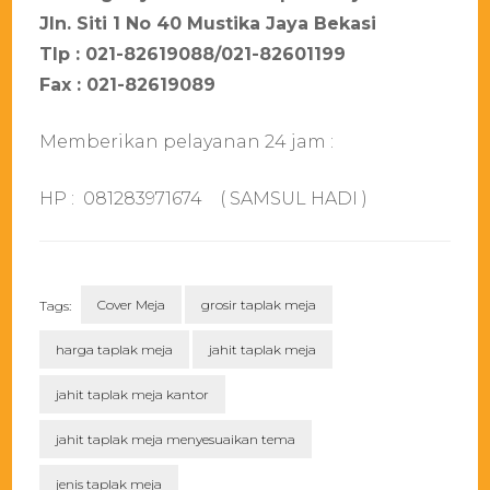
Jln. Siti 1 No 40 Mustika Jaya Bekasi
Tlp : 021-82619088/021-82601199
Fax : 021-82619089
Memberikan pelayanan 24 jam :
HP : 081283971674 ( SAMSUL HADI )
Cover Meja
grosir taplak meja
Tags:
harga taplak meja
jahit taplak meja
jahit taplak meja kantor
jahit taplak meja menyesuaikan tema
jenis taplak meja