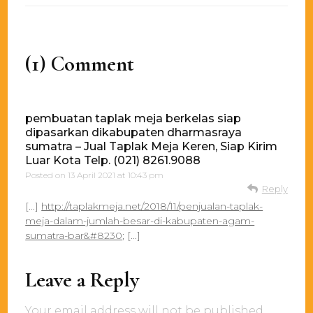
(1) Comment
pembuatan taplak meja berkelas siap
dipasarkan dikabupaten dharmasraya
sumatra – Jual Taplak Meja Keren, Siap Kirim
Luar Kota Telp. (021) 8261.9088
Posted on
13 April 2021 at 10:43 pm
Reply
[…]
http://taplakmeja.net/2018/11/penjualan-taplak-
meja-dalam-jumlah-besar-di-kabupaten-agam-
sumatra-bar&#8230
; […]
Leave a Reply
Your email address will not be published.