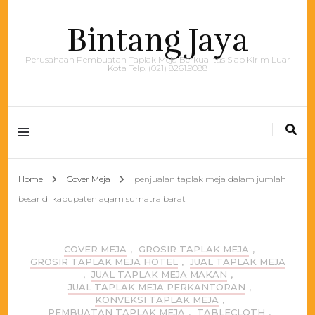
Bintang Jaya
Perusahaan Pembuatan Taplak Meja Berkualitas Siap Kirim Luar
Kota Telp. (021) 8261.9088
Home
Cover Meja
penjualan taplak meja dalam jumlah
besar di kabupaten agam sumatra barat
COVER MEJA
,
GROSIR TAPLAK MEJA
,
GROSIR TAPLAK MEJA HOTEL
,
JUAL TAPLAK MEJA
,
JUAL TAPLAK MEJA MAKAN
,
JUAL TAPLAK MEJA PERKANTORAN
,
KONVEKSI TAPLAK MEJA
,
PEMBUATAN TAPLAK MEJA
,
TABLECLOTH
,