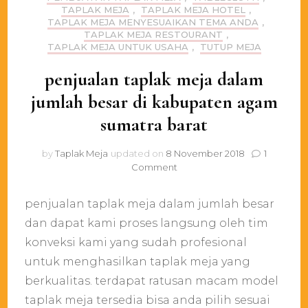
TAPLAK MEJA
,
TAPLAK MEJA HOTEL
,
TAPLAK MEJA MENYESUAIKAN TEMA ANDA
,
TAPLAK MEJA RESTOURANT
,
TAPLAK MEJA UNTUK USAHA
,
TUTUP MEJA
penjualan taplak meja dalam
jumlah besar di kabupaten agam
sumatra barat
by
Taplak Meja
updated on
8 November 2018
1
on
Comment
penjualan
taplak
penjualan taplak meja dalam jumlah besar
meja
dalam
dan dapat kami proses langsung oleh tim
jumlah
konveksi kami yang sudah profesional
besar
untuk menghasilkan taplak meja yang
di
kabupaten
berkualitas. terdapat ratusan macam model
agam
taplak meja tersedia bisa anda pilih sesuai
sumatra