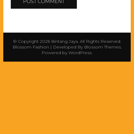
© Copyright 2026
Bintang Jaya
. All Rights Reserved.
Blossom Fashion | Developed By
Blossom Themes
.
Powered by
WordPress
.