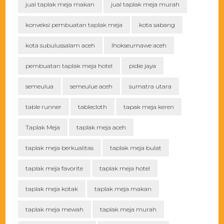
jual taplak meja makan
jual taplak meja murah
konveksi pembuatan taplak meja
kota sabang
kota subulussalam aceh
lhokseumawe aceh
pembuatan taplak meja hotel
pidie jaya
semeulua
semeulue aceh
sumatra utara
table runner
tablecloth
tapak meja keren
Taplak Meja
taplak meja aceh
taplak meja berkualitas
taplak meja bulat
taplak meja favorite
taplak meja hotel
taplak meja kotak
taplak meja makan
taplak meja mewah
taplak meja murah