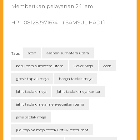
Memberikan pelayanan 24 jam :
HP : 081283971674 ( SAMSUL HADI )
aceh
asahan sumatera utara
Tags:
batu bara sumatera utara
Cover Meja
eceh
grosir taplak meja
harga taplak meja
jahit taplak meja
jahit taplak meja kantor
jahit taplak meja menyesuaikan tema
jenis taplak meja
jual taplak meja cocok untuk restourant