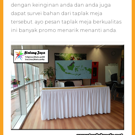
barat
dengan keinginan anda dan anda juga
dapat survei bahan dari taplak meja
tersebut. ayo pesan taplak meja berkualitas
ini banyak promo menarik menanti anda.