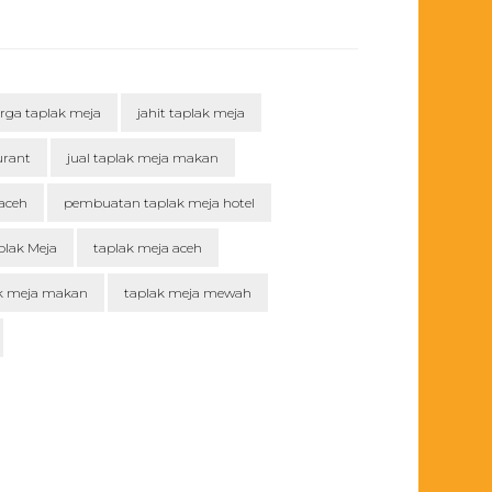
rga taplak meja
jahit taplak meja
urant
jual taplak meja makan
aceh
pembuatan taplak meja hotel
plak Meja
taplak meja aceh
k meja makan
taplak meja mewah