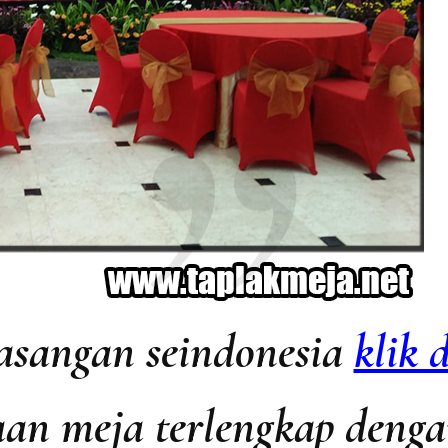
asangan seindonesia
klik d
aan meja terlengkap denga