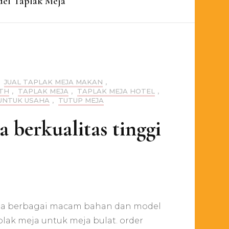
el Taplak Meja
,
JUAL TAPLAK MEJA MAKAN
,
TH
,
TAPLAK MEJA
,
TAPLAK MEJA HOTEL
,
UNTUK USAHA
,
TUTUP MEJA
 berkualitas tinggi
rusahaan
veksi
dia berbagai macam bahan dan model
mproduksi
lak
plak meja untuk meja bulat. order