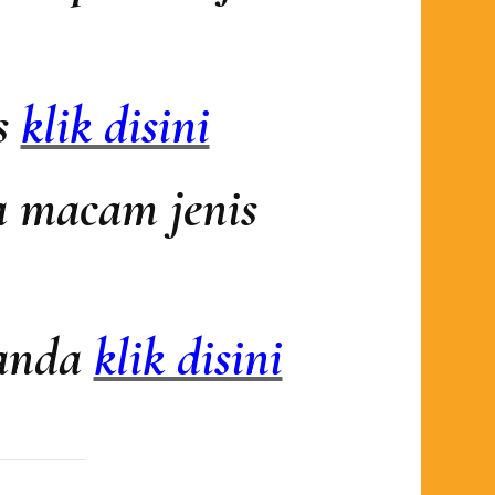
as
klik disini
a macam jenis
 anda
klik disini