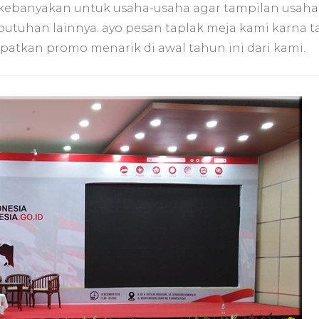
me
 kebanyakan untuk usaha-usaha agar tampilan usah
ber
tuhan lainnya. ayo pesan taplak meja kami karna ta
tin
di
patkan promo menarik di awal tahun ini dari kami.
Bin
ke
Ria