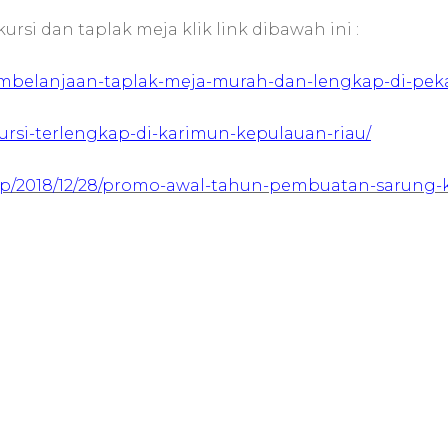
si dan taplak meja klik link dibawah ini :
pembelanjaan-taplak-meja-murah-dan-lengkap-di-pek
kursi-terlengkap-di-karimun-kepulauan-riau/
hp/2018/12/28/promo-awal-tahun-pembuatan-sarung-k