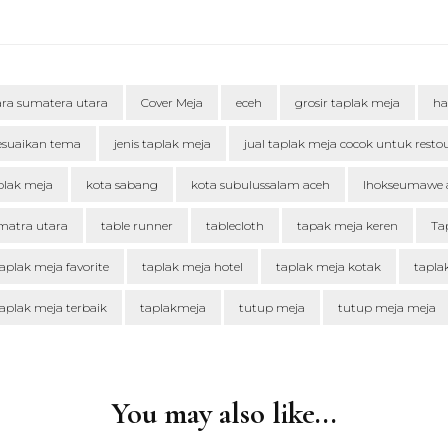
ara sumatera utara
Cover Meja
eceh
grosir taplak meja
ha
esuaikan tema
jenis taplak meja
jual taplak meja cocok untuk resto
plak meja
kota sabang
kota subulussalam aceh
lhokseumawe 
matra utara
table runner
tablecloth
tapak meja keren
Ta
aplak meja favorite
taplak meja hotel
taplak meja kotak
tapla
aplak meja terbaik
taplakmeja
tutup meja
tutup meja meja
You may also like...