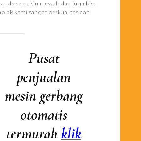
ja
a anda semakin mewah dan juga bisa
kualitas
plak kami sangat berkualitas dan
ggi
tan
pulauan
u
Pusat
penjualan
mesin gerbang
otomatis
termurah
klik