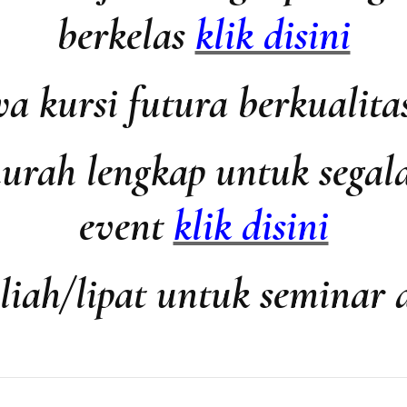
berkelas
klik disini
a kursi futura berkualit
urah lengkap untuk segal
event
klik disini
uliah/lipat untuk seminar