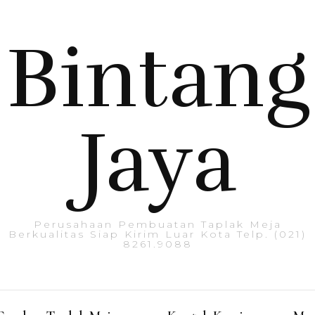
Bintang
Jaya
Perusahaan Pembuatan Taplak Meja
Berkualitas Siap Kirim Luar Kota Telp. (021)
8261.9088