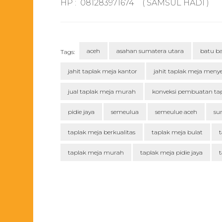
HP : 081283971674 ( SAMSUL HADI )
aceh
asahan sumatera utara
batu b
Tags:
jahit taplak meja kantor
jahit taplak meja meny
jual taplak meja murah
konveksi pembuatan ta
pidie jaya
semeulua
semeulue aceh
su
taplak meja berkualitas
taplak meja bulat
t
taplak meja murah
taplak meja pidie jaya
t
Post
Navigation