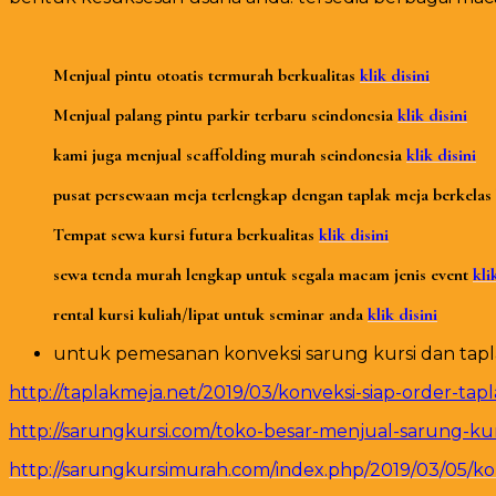
Menjual pintu otoatis termurah berkualitas
klik disini
Menjual palang pintu parkir terbaru seindonesia
klik disini
kami juga menjual scaffolding murah seindonesia
klik disini
pusat persewaan meja terlengkap dengan taplak meja berkelas
Tempat sewa kursi futura berkualitas
klik disini
sewa tenda murah lengkap untuk segala macam jenis event
kli
rental kursi kuliah/lipat untuk seminar anda
klik disini
untuk pemesanan konveksi sarung kursi dan taplak 
http://taplakmeja.net/2019/03/konveksi-siap-order-ta
http://sarungkursi.com/toko-besar-menjual-sarung-kur
http://sarungkursimurah.com/index.php/2019/03/05/kon