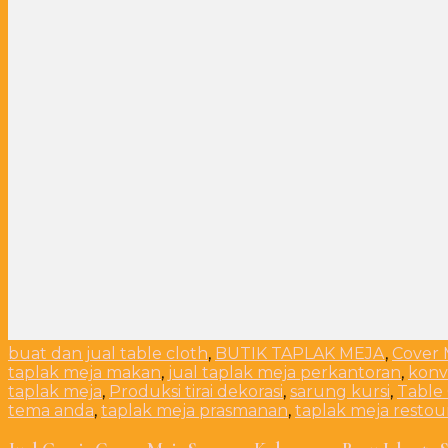
buat dan jual table cloth
,
BUTIK TAPLAK MEJA
,
Cover 
taplak meja makan
,
jual taplak meja perkantoran
,
konv
taplak meja
,
Produksi tirai dekorasi
,
sarung kursi
,
Table
tema anda
,
taplak meja prasmanan
,
taplak meja restou