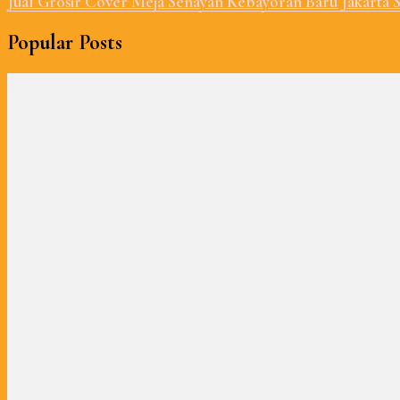
Jual Grosir Cover Meja Senayan Kebayoran Baru Jakarta S
Popular Posts