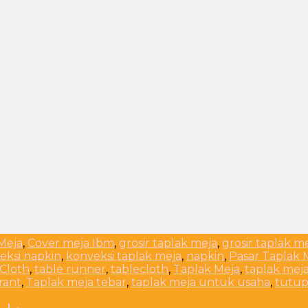
Meja
,
Cover meja Ibm
,
grosir taplak meja
,
grosir taplak m
eksi napkin
,
konveksi taplak meja
,
napkin
,
Pasar Taplak 
 Cloth
,
table runner
,
tablecloth
,
Taplak Meja
,
taplak meja
rant
,
Taplak meja tebar
,
taplak meja untuk usaha
,
tutup