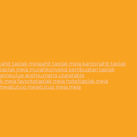
a
jahit taplak meja
jahit taplak meja kantor
jahit taplak
 taplak meja murah
konveksi pembuatan taplak
semeulue aceh
sumatra utara
table
k meja favorite
taplak meja hotel
taplak meja
kmeja
tutup meja
tutup meja meja