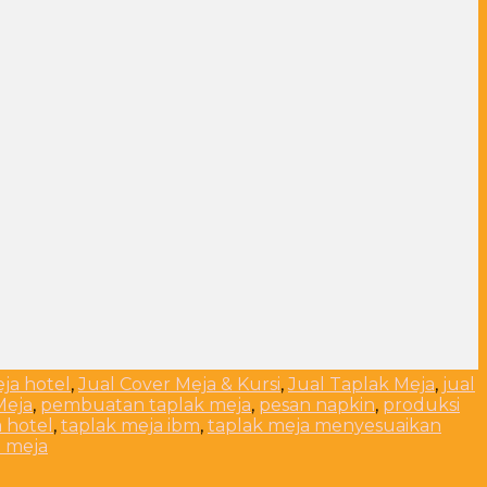
eja hotel
,
Jual Cover Meja & Kursi
,
Jual Taplak Meja
,
jual
Meja
,
pembuatan taplak meja
,
pesan napkin
,
produksi
 hotel
,
taplak meja ibm
,
taplak meja menyesuaikan
 meja