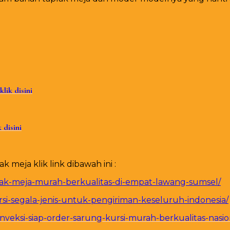
klik disini
k disini
meja klik link dibawah ini :
plak-meja-murah-berkualitas-di-empat-lawang-sumsel/
si-segala-jenis-untuk-pengiriman-keseluruh-indonesia/
veksi-siap-order-sarung-kursi-murah-berkualitas-nasio