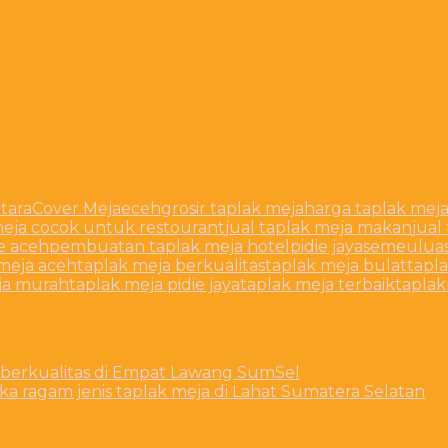
tara
Cover Meja
eceh
grosir taplak meja
harga taplak mej
meja cocok untuk restourant
jual taplak meja makan
jual
 aceh
pembuatan taplak meja hotel
pidie jaya
semeulua
meja aceh
taplak meja berkualitas
taplak meja bulat
tapla
ja murah
taplak meja pidie jaya
taplak meja terbaik
tapla
h berkualitas di Empat Lawang SumSel
ka ragam jenis taplak meja di Lahat Sumatera Selatan