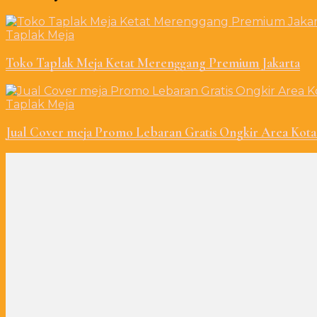
Taplak Meja
Toko Taplak Meja Ketat Merenggang Premium Jakarta
Taplak Meja
Jual Cover meja Promo Lebaran Gratis Ongkir Area Kota