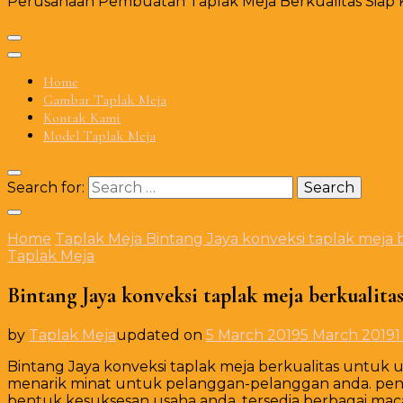
Perusahaan Pembuatan Taplak Meja Berkualitas Siap Ki
Home
Gambar Taplak Meja
Kontak Kami
Model Taplak Meja
Search for:
Home
Taplak Meja
Bintang Jaya konveksi taplak meja 
Taplak Meja
Bintang Jaya konveksi taplak meja berkualita
by
Taplak Meja
updated on
5 March 2019
5 March 2019
Bintang Jaya konveksi taplak meja berkualitas untuk 
menarik minat untuk pelanggan-pelanggan anda. penu
bentuk kesuksesan usaha anda. tersedia berbagai maca