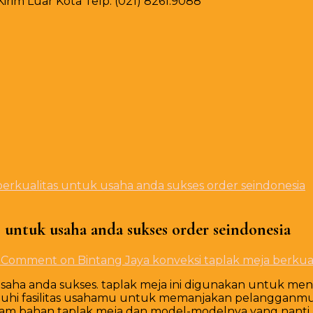
rim Luar Kota Telp. (021) 8261.9088
berkualitas untuk usaha anda sukses order seindonesia
s untuk usaha anda sukses order seindonesia
1 Comment
on Bintang Jaya konveksi taplak meja berkua
usaha anda sukses. taplak meja ini digunakan untuk men
hi fasilitas usahamu untuk memanjakan pelangganmu de
m bahan taplak meja dan model-modelnya yang nanti anda