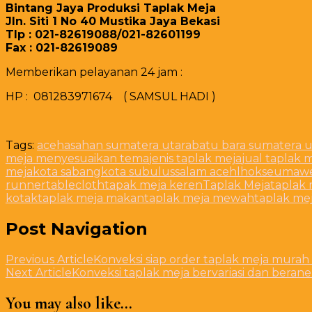
Bintang Jaya Produksi Taplak Meja
Jln. Siti 1 No 40 Mustika Jaya Bekasi
Tlp : 021-82619088/021-82601199
Fax : 021-82619089
Memberikan pelayanan 24 jam :
HP : 081283971674 ( SAMSUL HADI )
Tags:
aceh
asahan sumatera utara
batu bara sumatera u
meja menyesuaikan tema
jenis taplak meja
jual taplak 
meja
kota sabang
kota subulussalam aceh
lhokseumawe
runner
tablecloth
tapak meja keren
Taplak Meja
taplak 
kotak
taplak meja makan
taplak meja mewah
taplak me
Post Navigation
Previous Article
Konveksi siap order taplak meja mura
Next Article
Konveksi taplak meja bervariasi dan berane
You may also like...