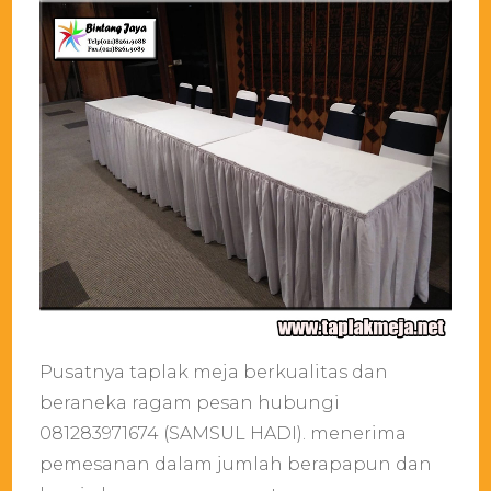
Pusatnya taplak meja berkualitas dan
beraneka ragam pesan hubungi
081283971674 (SAMSUL HADI). menerima
pemesanan dalam jumlah berapapun dan