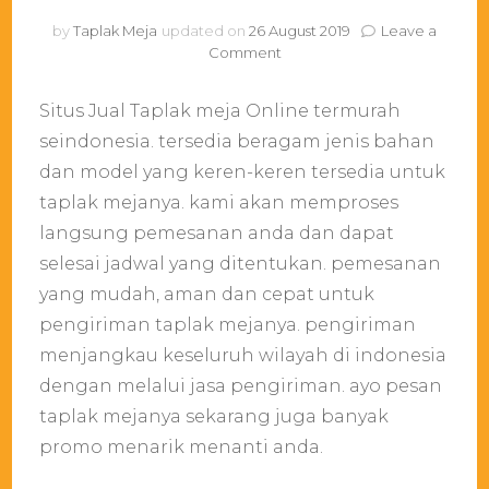
by
Taplak Meja
updated on
26 August 2019
Leave a
on
Comment
Situs
Jual
Situs Jual Taplak meja Online termurah
Taplak
meja
seindonesia. tersedia beragam jenis bahan
Online
dan model yang keren-keren tersedia untuk
termurah
taplak mejanya. kami akan memproses
seindonesia
langsung pemesanan anda dan dapat
selesai jadwal yang ditentukan. pemesanan
yang mudah, aman dan cepat untuk
pengiriman taplak mejanya. pengiriman
menjangkau keseluruh wilayah di indonesia
dengan melalui jasa pengiriman. ayo pesan
taplak mejanya sekarang juga banyak
promo menarik menanti anda.