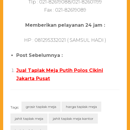
Tlр : 021-82619088/021-82601199
Fаx : 021-82619089
Mеmbеrіkаn реlауаnаn 24 јаm :
HP : 081295332021 ( SAMSUL HADI )
Post Sebelumnya :
Jual Taplak Meja Putih Polos Cikini
Jakarta Pusat
grosir taplak meja
harga taplak meja
Tags:
jahit taplak meja
jahit taplak meja kantor