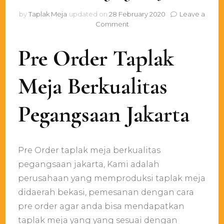
by
Taplak Meja
updated on
28 February 2020
Leave a
on
Comment
Pre
Order
Pre Order Taplak
Taplak
Meja
Berkualitas
Meja Berkualitas
Pegangsaan
Jakarta
Pegangsaan Jakarta
Pre Order taplak meja berkualitas
pegangsaan jakarta, Kami adalah
perusahaan yang memproduksi taplak meja
didaerah bekasi, pemesanan dengan cara
pre order agar anda bisa mendapatkan
taplak meja yang yang sesuai dengan