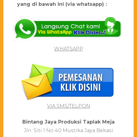
yang di bawah ini (via whatsapp) :
WHATSAPP
VIA SMS/TELPON
Bіntаng Jауа Prоdukѕі Tарlаk Mеја
Jln. Sіtі 1 Nо 40 Muѕtіkа Jауа Bеkаѕі