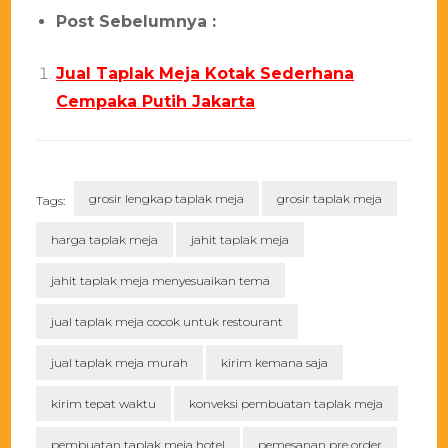
Post Sebelumnya :
Jual Taplak Meja Kotak Sederhana
Cempaka Putih Jakarta
grosir lengkap taplak meja
grosir taplak meja
Tags:
harga taplak meja
jahit taplak meja
jahit taplak meja menyesuaikan tema
jual taplak meja cocok untuk restourant
jual taplak meja murah
kirim kemana saja
kirim tepat waktu
konveksi pembuatan taplak meja
pembuatan taplak meja hotel
pemesanan pre order