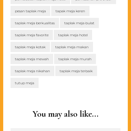
pesan taplak meja
tapak meja keren
taplak meja berkualitas
taplak meja bulat
taplak meja favorite
taplak meja hotel
taplak meja kotak
taplak meja makan
taplak meja mewah
taplak meja murah
taplak meja nikahan
taplak meja terbaik
tutup meja
Post
Navigation
You may also like...