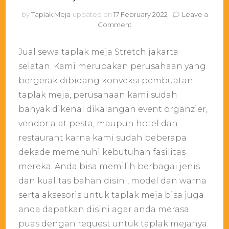
by
Taplak Meja
updated on
17 February 2022
Leave a
on
Comment
Jual
sewa
Jual sewa taplak meja Stretch jakarta
taplak
meja
selatan. Kami merupakan perusahaan yang
Stretch
bergerak dibidang konveksi pembuatan
jakarta
taplak meja, perusahaan kami sudah
selatan
banyak dikenal dikalangan event organzier,
vendor alat pesta, maupun hotel dan
restaurant karna kami sudah beberapa
dekade memenuhi kebutuhan fasilitas
mereka. Anda bisa memilih berbagai jenis
dan kualitas bahan disini, model dan warna
serta aksesoris untuk taplak meja bisa juga
anda dapatkan disini agar anda merasa
puas dengan request untuk taplak mejanya.