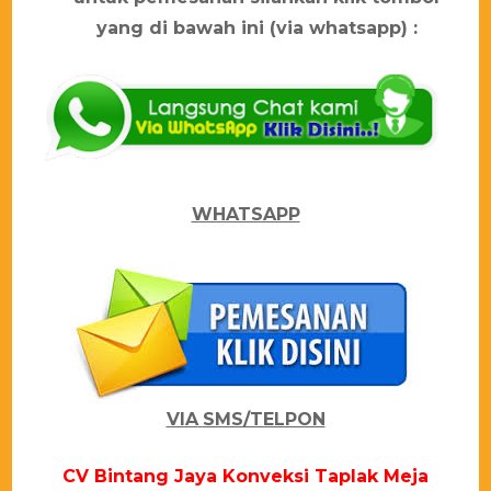
yang di bawah ini (via whatsapp) :
WHATSAPP
VIA
SMS/TELPON
CV Bіntаng Jауа Konveksi Tарlаk Mеја