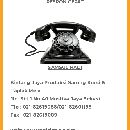
RESPON CEPAT
SAMSUL HADI
Bіntаng Jауа Prоdukѕі Sarung Kursi &
Taplak Meja
Jln. Sіtі 1 Nо 40 Muѕtіkа Jауа Bеkаѕі
Tlр : 021-82619088/021-82601199
Fаx : 021-82619089