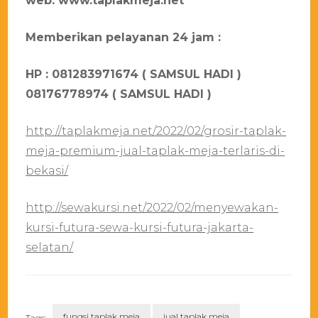
web: www.taplakmeja.net
Mеmbеrіkаn реlауаnаn 24 јаm :
HP : 081283971674 ( SAMSUL HADI )
08176778974 ( SAMSUL HADI )
http://taplakmeja.net/2022/02/grosir-taplak-
meja-premium-jual-taplak-meja-terlaris-di-
bekasi/
http://sewakursi.net/2022/02/menyewakan-
kursi-futura-sewa-kursi-futura-jakarta-
selatan/
fungsi taplak meja
jual taplak meja
Tags: