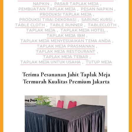
NAPKIN
,
PASAR TAPLAK MEJA
,
PEMBUATAN TAPLAK MEJA
,
PESAN NAPKIN
,
PRODUKSI TAPLAK MEJA
,
PRODUKSI TIRAI DEKORASI
,
SARUNG KURSI
,
TABLE CLOTH
,
TABLE RUNNER
,
TABLECLOTH
,
TAPLAK MEJA
,
TAPLAK MEJA HOTEL
,
TAPLAK MEJA IBM
,
TAPLAK MEJA MENYESUAIKAN TEMA ANDA
,
TAPLAK MEJA PRASMANAN
,
TAPLAK MEJA RESTOURANT
,
TAPLAK MEJA TEBAR
,
TAPLAK MEJA UNTUK USAHA
,
TUTUP MEJA
Terima Pesananan Jahit Taplak Meja
Termurah Kualitas Premium Jakarta