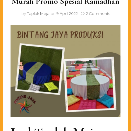
Murah Promo Spesial Ramadhan
on
by
Taplak Meja
on
9 April 2022
2 Comments
Jual
Taplak
Meja
Meja
Keren
Murah
Promo
Spesial
Ramadhan