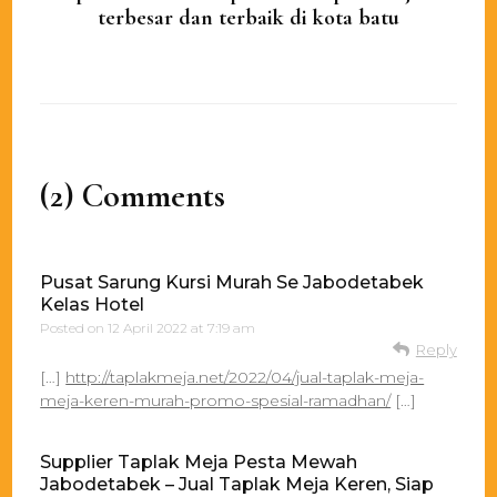
terbesar dan terbaik di kota batu
(2) Comments
Pusat Sarung Kursi Murah Se Jabodetabek
Kelas Hotel
Posted on
12 April 2022 at 7:19 am
Reply
[…]
http://taplakmeja.net/2022/04/jual-taplak-meja-
meja-keren-murah-promo-spesial-ramadhan/
[…]
Supplier Taplak Meja Pesta Mewah
Jabodetabek – Jual Taplak Meja Keren, Siap