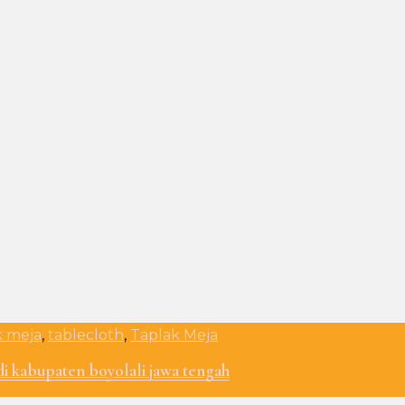
 meja
,
tablecloth
,
Taplak Meja
di kabupaten boyolali jawa tengah