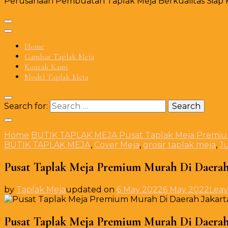
Perusahaan Pembuatan Taplak Meja Berkualitas Siap Ki
Home
Gambar Taplak Meja
Kontak Kami
Model Taplak Meja
Search for:
Home
BUTIK TAPLAK MEJA
Pusat Taplak Meja Premiu
BUTIK TAPLAK MEJA
,
Cover Meja
,
grosir taplak meja
,
Ju
Pusat Taplak Meja Premium Murah Di Daerah
by
Taplak Meja
updated on
6 May 2022
6 May 2022
Lea
Pusat Taplak Meja Premium Murah Di Daerah