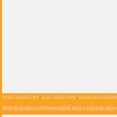
grosir taplak meja
,
Jual Taplak Meja
,
pembuatan taplak
disini menerima pembuatan taplak meja segala jenis meja 