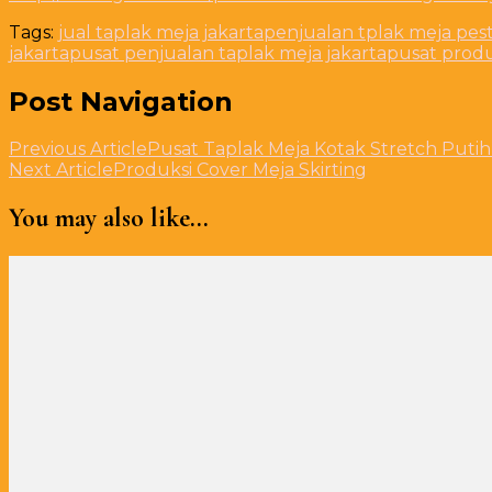
Tags:
jual taplak meja jakarta
penjualan tplak meja pes
jakarta
pusat penjualan taplak meja jakarta
pusat produ
Post Navigation
Previous Article
Pusat Taplak Meja Kotak Stretch Puti
Next Article
Produksi Cover Meja Skirting
You may also like...