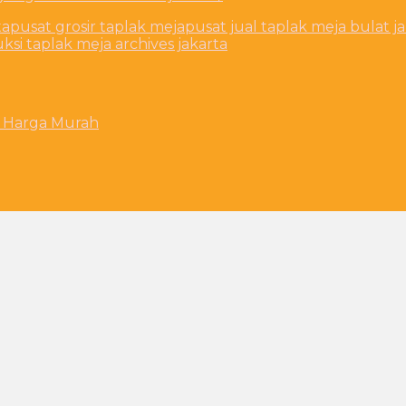
ta
pusat grosir taplak meja
pusat jual taplak meja bulat j
ksi taplak meja archives jakarta
h Harga Murah