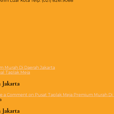
rim Luar Kota Telp. (021) 8261.9088
m Murah Di Daerah Jakarta
al Taplak Meja
 Jakarta
ve a Comment
on Pusat Taplak Meja Premium Murah Di 
 Jakarta