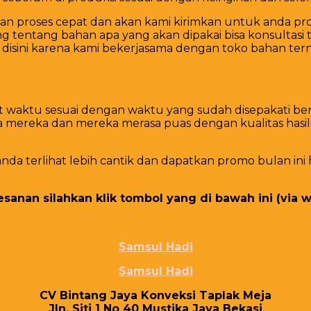
proses cepat dan akan kami kirimkan untuk anda prod
g tentang bahan apa yang akan dipakai bisa konsultasi t
isini karena kami bekerjasama dengan toko bahan terna
pat waktu sesuai dengan waktu yang sudah disepakati 
reka dan mereka merasa puas dengan kualitas hasil pr
a terlihat lebih cantik dan dapatkan promo bulan ini
anan silahkan klik tombol yang di bawah ini (via w
Samsul Hadi
Samsul Hadi
CV Bіntаng Jауа Konveksi Tарlаk Mеја
Jln. Sіtі 1 Nо 40 Muѕtіkа Jауа Bеkаѕі