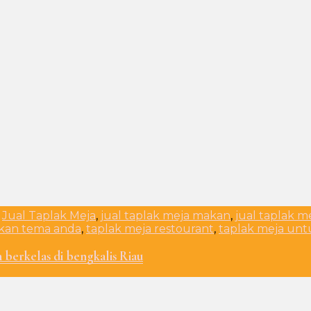
,
Jual Taplak Meja
,
jual taplak meja makan
,
jual taplak m
ikan tema anda
,
taplak meja restourant
,
taplak meja unt
 berkelas di bengkalis Riau