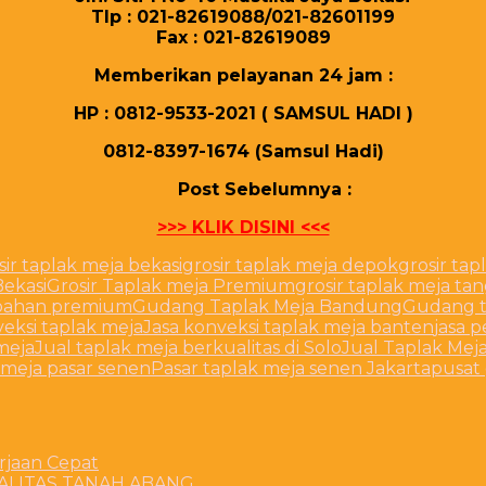
Tlр : 021-82619088/021-82601199
Fаx : 021-82619089
Mеmbеrіkаn реlауаnаn 24 јаm :
HP : 0812-9533-2021 ( SAMSUL HADI )
0812-8397-1674 (Samsul Hadi)
Post Sebelumnya :
>>> KLIK DISINI <<<
sir taplak meja bekasi
grosir taplak meja depok
grosir ta
Bekasi
Grosir Taplak meja Premium
grosir taplak meja ta
 bahan premium
Gudang Taplak Meja Bandung
Gudang t
veksi taplak meja
Jasa konveksi taplak meja banten
jasa 
meja
Jual taplak meja berkualitas di Solo
Jual Taplak Meja
 meja pasar senen
Pasar taplak meja senen Jakarta
pusat 
rjaan Cepat
ALITAS TANAH ABANG