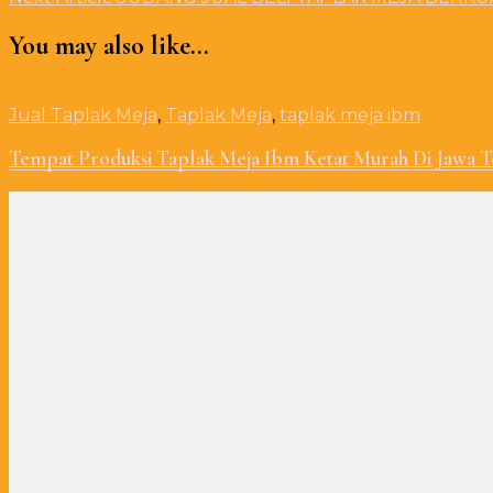
You may also like...
Jual Taplak Meja
,
Taplak Meja
,
taplak meja ibm
Tempat Produksi Taplak Meja Ibm Ketat Murah Di Jawa 