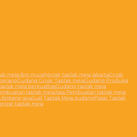
plak meja ibm murah
grosir taplak meja jakarta
Grosir
ngerang
Gudang Grosir Taplak meja
Gudang Produksi
aplak meja berkualitas
Gudang taplak meja
pembuatan taplak meja
Jasa Pembuatan taplak meja
 bintang jaya
Jual Taplak Meja gudang
Pasar Taplak
grosir taplak meja