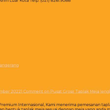
rim Luar Kota Telp. (021) 8261.9088
Tangerang
mber 2022
1 Comment
on Pusat Grosir Taplak Meja len
 Premium Internasional, Kami menerima pemesanan tapl
an bentuk taplak meja sesuai dengan meja yang anda mil