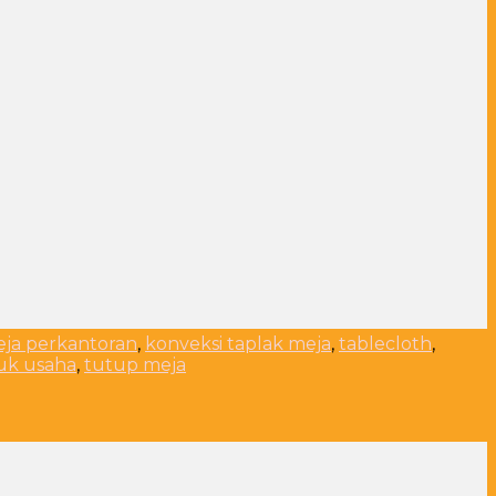
eja perkantoran
,
konveksi taplak meja
,
tablecloth
,
uk usaha
,
tutup meja