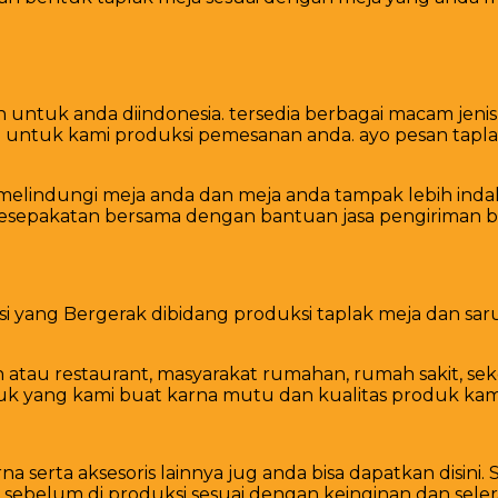
untuk anda diindonesia. tersedia berbagai macam jenis 
ja untuk kami produksi pemesanan anda. ayo pesan tap
 melindungi meja anda dan meja anda tampak lebih in
kesepakatan bersama dengan bantuan jasa pengiriman b
si yang Bergerak dibidang produksi taplak meja dan s
tau restaurant, masyarakat rumahan, rumah sakit, seko
uk yang kami buat karna mutu dan kualitas produk kami 
na serta aksesoris lainnya jug anda bisa dapatkan disi
 sebelum di produksi sesuai dengan keinginan dan sele