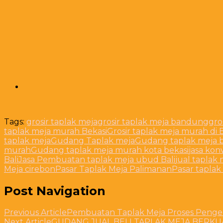
Tags:
grosir taplak meja
grosir taplak meja bandung
gro
taplak meja murah Bekasi
Grosir taplak meja murah di 
taplak meja
Gudang Taplak meja
Gudang taplak meja
murah
Gudang taplak meja murah kota bekasi
jasa kon
Bali
Jasa Pembuatan taplak meja ubud Bali
jual taplak 
Meja cirebon
Pasar Taplak Meja Palimanan
Pasar taplak
Post Navigation
Previous Article
Pembuatan Taplak Meja Proses Penge
Next Article
GUDANG JUAL BELI TAPLAK MEJA BERKU