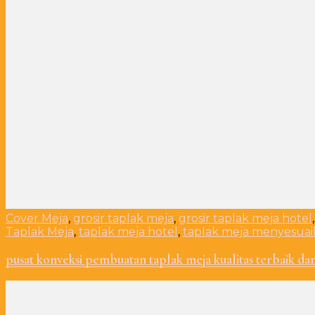
Cover Meja
,
grosir taplak meja
,
grosir taplak meja hotel
Taplak Meja
,
taplak meja hotel
,
taplak meja menyesua
pusat konveksi pembuatan taplak meja kualitas terbaik dan