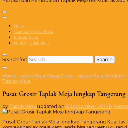
Perusahaan Pembuatan Taplak Meja Berkualitas Siap Ki
Home
Gambar Taplak Meja
Kontak Kami
Model Taplak Meja
Search for:
Home
Taplak Meja
Pusat Grosir Taplak Meja lengkap 
Taplak Meja
Pusat Grosir Taplak Meja lengkap Tangerang
by
Taplak Meja
updated on
8 September 2022
8 Septe
Pusat Grosir Taplak Meja lengkap Tangerang Kualitas
konveksi taplak meja kami, anda bisa request ukuran d