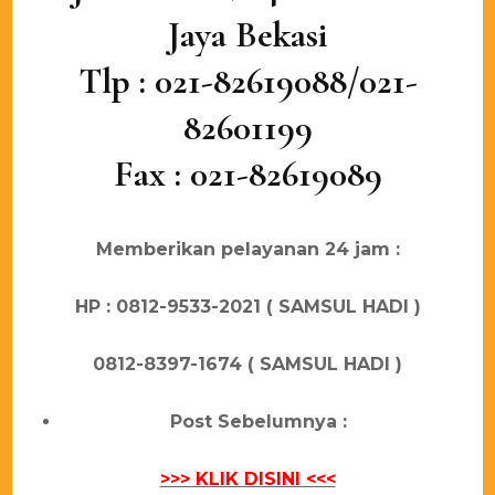
Jауа Bеkаѕі
Tlр : 021-82619088/021-
82601199
Fаx : 021-82619089
Mеmbеrіkаn реlауаnаn 24 јаm :
HP : 0812-9533-2021 ( SAMSUL HADI )
0812-8397-1674 ( SAMSUL HADI )
Post Sebelumnya :
>>> KLIK DISINI <<<