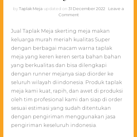
by
Taplak Meja
updated on
31 December 2022
Leave a
on
Comment
Jual
Taplak
Jual Taplak Meja skerting meja makan
Meja
skerting
keluarga murah meriah kualitas Super
meja
dengan berbagai macam warna taplak
makan
meja yang keren keren serta bahan bahan
keluarga
murah
yang berkualitas dan bisa dilengkapi
meriah
dengan runner mejanya siap diorder ke
seluruh wilayah diindonesia. Produk taplak
meja kami kuat, rapih, dan awet di produksi
oleh tim profesional kami dan siap di order
sesuai estimasi yang sudah ditentukan
dengan pengiriman menggunakan jasa
pengiriman keseluruh indonesia.