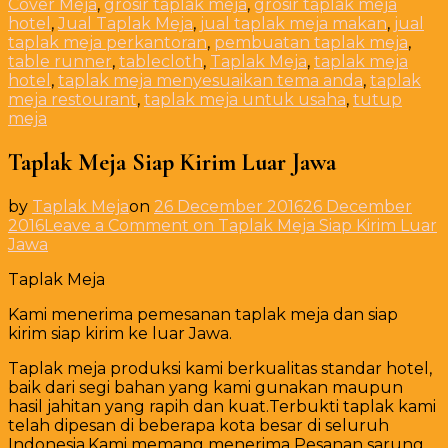
Cover Meja
,
grosir taplak meja
,
grosir taplak meja
hotel
,
Jual Taplak Meja
,
jual taplak meja makan
,
jual
taplak meja perkantoran
,
pembuatan taplak meja
,
table runner
,
tablecloth
,
Taplak Meja
,
taplak meja
hotel
,
taplak meja menyesuaikan tema anda
,
taplak
meja restourant
,
taplak meja untuk usaha
,
tutup
meja
Taplak Meja Siap Kirim Luar Jawa
by
Taplak Meja
on
26 December 2016
26 December
2016
Leave a Comment
on Taplak Meja Siap Kirim Luar
Jawa
Taplak Meja
Kami menerima pemesanan taplak meja dan siap
kirim siap kirim ke luar Jawa.
Taplak meja produksi kami berkualitas standar hotel,
baik dari segi bahan yang kami gunakan maupun
hasil jahitan yang rapih dan kuat.Terbukti taplak kami
telah dipesan di beberapa kota besar di seluruh
Indonesia.Kami memang menerima Pesanan sarung