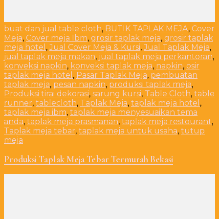
buat dan jual table cloth
,
BUTIK TAPLAK MEJA
,
Cover
Meja
,
Cover meja Ibm
,
grosir taplak meja
,
grosir taplak
meja hotel
,
Jual Cover Meja & Kursi
,
Jual Taplak Meja
,
jual taplak meja makan
,
jual taplak meja perkantoran
,
konveksi napkin
,
konveksi taplak meja
,
napkin
,
osir
taplak meja hotel
,
Pasar Taplak Meja
,
pembuatan
taplak meja
,
pesan napkin
,
produksi taplak meja
,
Produksi tirai dekorasi
,
sarung kursi
,
Table Cloth
,
table
runner
,
tablecloth
,
Taplak Meja
,
taplak meja hotel
,
taplak meja ibm
,
taplak meja menyesuaikan tema
anda
,
taplak meja prasmanan
,
taplak meja restourant
,
Taplak meja tebar
,
taplak meja untuk usaha
,
tutup
meja
Produksi Taplak Meja Tebar Termurah Bekasi