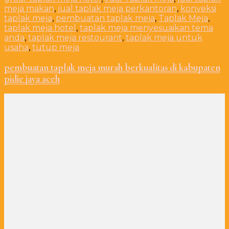
meja makan
,
jual taplak meja perkantoran
,
konveksi
taplak meja
,
pembuatan taplak meja
,
Taplak Meja
,
taplak meja hotel
,
taplak meja menyesuaikan tema
anda
,
taplak meja restourant
,
taplak meja untuk
usaha
,
tutup meja
pembuatan taplak meja murah berkualitas di kabupaten
pidie jaya aceh