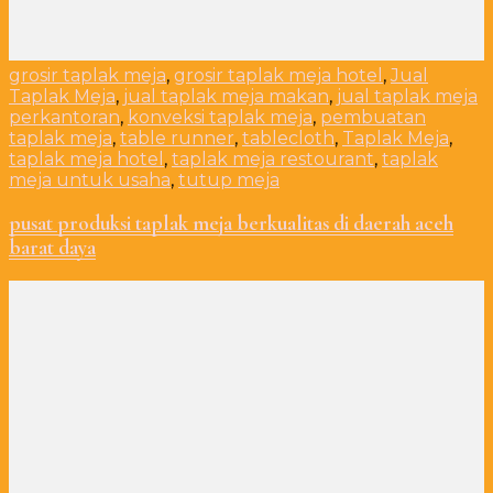
grosir taplak meja
,
grosir taplak meja hotel
,
Jual
Taplak Meja
,
jual taplak meja makan
,
jual taplak meja
perkantoran
,
konveksi taplak meja
,
pembuatan
taplak meja
,
table runner
,
tablecloth
,
Taplak Meja
,
taplak meja hotel
,
taplak meja restourant
,
taplak
meja untuk usaha
,
tutup meja
pusat produksi taplak meja berkualitas di daerah aceh
barat daya