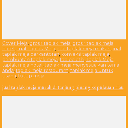
Cover Meja
,
grosir taplak meja
,
grosir taplak meja
hotel
,
Jual Taplak Meja
,
jual taplak meja makan
,
jual
taplak meja perkantoran
,
konveksi taplak meja
,
pembuatan taplak meja
,
tablecloth
,
Taplak Meja
,
taplak meja hotel
,
taplak meja menyesuaikan tema
anda
,
taplak meja restourant
,
taplak meja untuk
usaha
,
tutup meja
jual taplak meja murah di tanjung pinang kepulauan riau