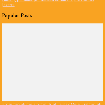
Jakarta
Popular Posts
grosir taplak meja hotel
,
Jual Taplak Meja
,
jual taplak