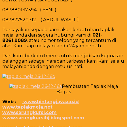
087880137394 ( YENI )
087877520712 ( ABDUL WASIT )
Percayakan kepada kami akan kebutuhan taplak
meja anda dan segera hubungi kami di
021-
8261.9089
. atau nomor telpon yang tercantum di
atas. Kami siap melayani anda 24 jam penuh.
Dan kami berkomitmen untuk menjadikan kepuasan
pelanggan sebagai harapan terbesar kami.Kami selalu
melayani anda dengan setulus hati.
Pembuatan Taplak Meja
Bagus
Web :
www.bintangjaya.co.id
www.taplakmeja.net
www.sarungkursi.com
www.sarungkursibj.blogspot.com