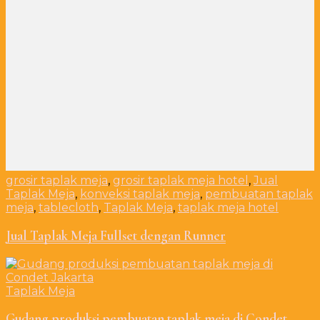
grosir taplak meja
,
grosir taplak meja hotel
,
Jual
Taplak Meja
,
konveksi taplak meja
,
pembuatan taplak
meja
,
tablecloth
,
Taplak Meja
,
taplak meja hotel
Jual Taplak Meja Fullset dengan Runner
Taplak Meja
Gudang produksi pembuatan taplak meja di Condet