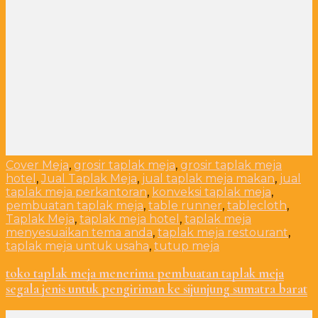
Cover Meja
,
grosir taplak meja
,
grosir taplak meja
hotel
,
Jual Taplak Meja
,
jual taplak meja makan
,
jual
taplak meja perkantoran
,
konveksi taplak meja
,
pembuatan taplak meja
,
table runner
,
tablecloth
,
Taplak Meja
,
taplak meja hotel
,
taplak meja
menyesuaikan tema anda
,
taplak meja restourant
,
taplak meja untuk usaha
,
tutup meja
toko taplak meja menerima pembuatan taplak meja
segala jenis untuk pengiriman ke sijunjung sumatra barat