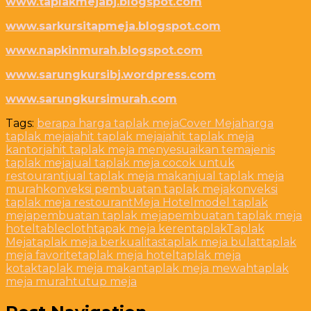
www.taplakmejabj.blogspot.com
www.sarkursitapmeja.blogspot.com
www.napkinmurah.blogspot.com
www.sarungkursibj.wordpress.com
www.sarungkursimurah.com
Tags:
berapa harga taplak meja
Cover Meja
harga
taplak meja
jahit taplak meja
jahit taplak meja
kantor
jahit taplak meja menyesuaikan tema
jenis
taplak meja
jual taplak meja cocok untuk
restourant
jual taplak meja makan
jual taplak meja
murah
konveksi pembuatan taplak meja
konveksi
taplak meja restourant
Meja Hotel
model taplak
meja
pembuatan taplak meja
pembuatan taplak meja
hotel
tablecloth
tapak meja keren
taplak
Taplak
Meja
taplak meja berkualitas
taplak meja bulat
taplak
meja favorite
taplak meja hotel
taplak meja
kotak
taplak meja makan
taplak meja mewah
taplak
meja murah
tutup meja