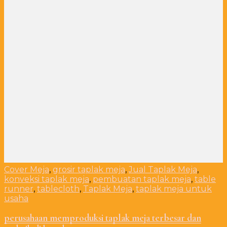
Cover Meja
,
grosir taplak meja
,
Jual Taplak Meja
,
konveksi taplak meja
,
pembuatan taplak meja
,
table
runner
,
tablecloth
,
Taplak Meja
,
taplak meja untuk
usaha
perusahaan memproduksi taplak meja terbesar dan