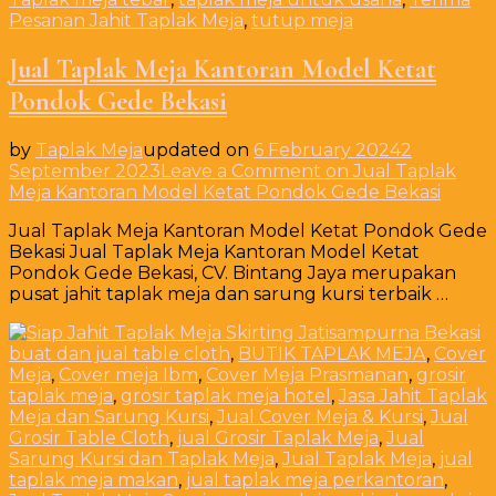
Pesanan Jahit Taplak Meja
,
tutup meja
Jual Taplak Meja Kantoran Model Ketat
Pondok Gede Bekasi
by
Taplak Meja
updated on
6 February 2024
2
September 2023
Leave a Comment
on Jual Taplak
Meja Kantoran Model Ketat Pondok Gede Bekasi
Jual Taplak Meja Kantoran Model Ketat Pondok Gede
Bekasi Jual Taplak Meja Kantoran Model Ketat
Pondok Gede Bekasi, CV. Bintang Jaya merupakan
pusat jahit taplak meja dan sarung kursi terbaik …
buat dan jual table cloth
,
BUTIK TAPLAK MEJA
,
Cover
Meja
,
Cover meja Ibm
,
Cover Meja Prasmanan
,
grosir
taplak meja
,
grosir taplak meja hotel
,
Jasa Jahit Taplak
Meja dan Sarung Kursi
,
Jual Cover Meja & Kursi
,
Jual
Grosir Table Cloth
,
jual Grosir Taplak Meja
,
Jual
Sarung Kursi dan Taplak Meja
,
Jual Taplak Meja
,
jual
taplak meja makan
,
jual taplak meja perkantoran
,