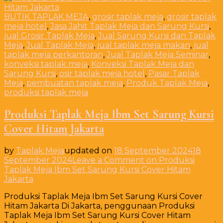
BUTIK TAPLAK MEJA
,
grosir taplak meja
,
grosir taplak
meja hotel
,
Jasa Jahit Taplak Meja dan Sarung Kursi
,
jual Grosir Taplak Meja
,
Jual Sarung Kursi dan Taplak
Meja
,
Jual Taplak Meja
,
jual taplak meja makan
,
jual
taplak meja perkantoran
,
Jual Taplak Meja Seminar
,
konveksi taplak meja
,
Konveksi Taplak Meja dan
Sarung Kursi
,
osir taplak meja hotel
,
Pasar Taplak
Meja
,
pembuatan taplak meja
,
Produk Taplak Meja
,
produksi taplak meja
Produksi Taplak Meja Ibm Set Sarung Kursi
Cover Hitam Jakarta
by
Taplak Meja
updated on
18 September 2024
18
September 2024
Leave a Comment
on Produksi
Taplak Meja Ibm Set Sarung Kursi Cover Hitam
Jakarta
Produksi Taplak Meja Ibm Set Sarung Kursi Cover
Hitam Jakarta Di Jakarta, penggunaan Produksi
Taplak Meja Ibm Set Sarung Kursi Cover Hitam