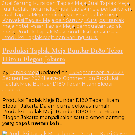
Jual Sarung Kursi dan Taplak Meja
,
Jual Taplak Meja
,
jual taplak meja makan
,
jual taplak meja perkantoran
,
Jual Taplak Meja Seminar
,
konveksi taplak meja
,
Konveksi Taplak Meja dan Sarung Kursi
,
osir taplak
meja hotel
,
Pasar Taplak Meja
,
pembuatan taplak
meja
,
Produk Taplak Meja
,
produksi taplak meja
,
Produksi Taplak Meja dan Sarung Kursi
Produksi Taplak Meja Bundar D180 Tebar
Hitam Elegan Jakarta
by
Taplak Meja
updated on
23 September 2024
23
September 2024
Leave a Comment
on Produksi
Taplak Meja Bundar D180 Tebar Hitam Elegan
Jakarta
Produksi Taplak Meja Bundar D180 Tebar Hitam
Elegan Jakarta Dalam dunia dekorasi rumah,
Produksi Taplak Meja Bundar D180 Tebar Hitam
Elegan Jakarta menjadi salah satu elemen penting
yang dapat menambah …