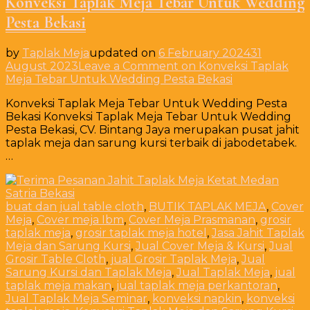
Konveksi Taplak Meja Tebar Untuk Wedding
Pesta Bekasi
by
Taplak Meja
updated on
6 February 2024
31
August 2023
Leave a Comment
on Konveksi Taplak
Meja Tebar Untuk Wedding Pesta Bekasi
Konveksi Taplak Meja Tebar Untuk Wedding Pesta
Bekasi Konveksi Taplak Meja Tebar Untuk Wedding
Pesta Bekasi, CV. Bintang Jaya merupakan pusat jahit
taplak meja dan sarung kursi terbaik di jabodetabek.
…
buat dan jual table cloth
,
BUTIK TAPLAK MEJA
,
Cover
Meja
,
Cover meja Ibm
,
Cover Meja Prasmanan
,
grosir
taplak meja
,
grosir taplak meja hotel
,
Jasa Jahit Taplak
Meja dan Sarung Kursi
,
Jual Cover Meja & Kursi
,
Jual
Grosir Table Cloth
,
jual Grosir Taplak Meja
,
Jual
Sarung Kursi dan Taplak Meja
,
Jual Taplak Meja
,
jual
taplak meja makan
,
jual taplak meja perkantoran
,
Jual Taplak Meja Seminar
,
konveksi napkin
,
konveksi