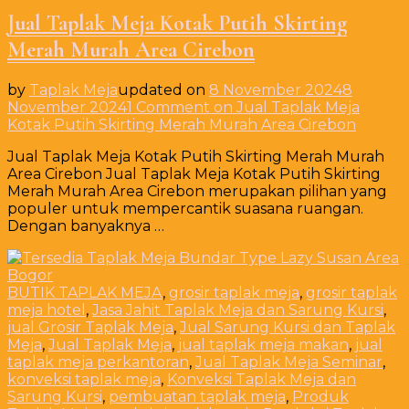
Jual Taplak Meja Kotak Putih Skirting
Merah Murah Area Cirebon
by
Taplak Meja
updated on
8 November 2024
8
November 2024
1 Comment
on Jual Taplak Meja
Kotak Putih Skirting Merah Murah Area Cirebon
Jual Taplak Meja Kotak Putih Skirting Merah Murah
Area Cirebon Jual Taplak Meja Kotak Putih Skirting
Merah Murah Area Cirebon merupakan pilihan yang
populer untuk mempercantik suasana ruangan.
Dengan banyaknya …
BUTIK TAPLAK MEJA
,
grosir taplak meja
,
grosir taplak
meja hotel
,
Jasa Jahit Taplak Meja dan Sarung Kursi
,
jual Grosir Taplak Meja
,
Jual Sarung Kursi dan Taplak
Meja
,
Jual Taplak Meja
,
jual taplak meja makan
,
jual
taplak meja perkantoran
,
Jual Taplak Meja Seminar
,
konveksi taplak meja
,
Konveksi Taplak Meja dan
Sarung Kursi
,
pembuatan taplak meja
,
Produk