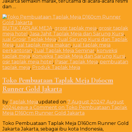
Jakarta semakin marak, terutama di acara-acara resmi
dan …
BUTIK TAPLAK MEJA
,
grosir taplak meja
,
grosir taplak
meja hotel
,
Jasa Jahit Taplak Meja dan Sarung Kursi
,
jual Grosir Taplak Meja
,
Jual Sarung Kursi dan Taplak
Meja
,
jual taplak meja makan
,
jual taplak meja
perkantoran
,
Jual Taplak Meja Seminar
,
konveksi
taplak meja
,
Konveksi Taplak Meja dan Sarung Kursi
,
osir taplak meja hotel
,
Pasar Taplak Meja
,
pembuatan
taplak meja
,
Produk Taplak Meja
Toko Pembuataan Taplak Meja D160cm
Runner Gold Jakarta
by
Taplak Meja
updated on
7 August 2024
7 August
2024
Leave a Comment
on Toko Pembuataan Taplak
Meja D160cm Runner Gold Jakarta
Toko Pembuataan Taplak Meja D160cm Runner Gold
Jakarta Jakarta, sebagai ibu kota Indonesia,