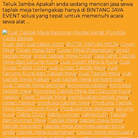
Teluk Jambe Apakah anda sedang mencari jasa sewa
taplak meja terlengakap hanya di BINTANG JAYA
EVENT solusi yang tepat untuk memenuhi acara
sewa alat …
buat dan jual table cloth
,
BUTIK TAPLAK MEJA
,
Cover
Meja
,
Cover meja Ibm
,
Cover Meja Prasmanan
,
grosir
taplak meja
,
grosir taplak meja hotel
,
Jasa Jahit Taplak
Meja dan Sarung Kursi
,
Jual Cover Meja & Kursi
,
Jual
Grosir Table Cloth
,
jual Grosir Taplak Meja
,
Jual
Sarung Kursi dan Taplak Meja
,
Jual Taplak Meja
,
jual
taplak meja makan
,
jual taplak meja perkantoran
,
Jual Taplak Meja Seminar
,
konveksi napkin
,
konveksi
taplak meja
,
Konveksi Taplak Meja dan Sarung Kursi
,
napkin
,
Pasar Taplak Meja
,
pembuatan taplak meja
,
pesan napkin
,
produksi taplak meja
,
Produksi Taplak
Meja dan Sarung Kursi
,
Produksi tirai dekorasi
,
sarung
kursi
,
Table Cloth
,
table runner
,
tablecloth
,
Taplak
dan Runner Meja
,
Taplak Meja
,
taplak meja hotel
,
taplak meja ibm
,
taplak meja menyesuaikan tema
anda
,
taplak meja prasmanan
,
taplak meja restourant
,
Taplak meja tebar
,
taplak meja untuk usaha
,
Terima