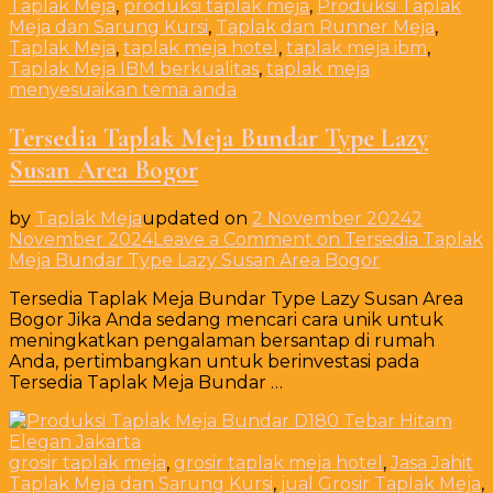
Taplak Meja
,
produksi taplak meja
,
Produksi Taplak
Meja dan Sarung Kursi
,
Taplak dan Runner Meja
,
Taplak Meja
,
taplak meja hotel
,
taplak meja ibm
,
Taplak Meja IBM berkualitas
,
taplak meja
menyesuaikan tema anda
Tersedia Taplak Meja Bundar Type Lazy
Susan Area Bogor
by
Taplak Meja
updated on
2 November 2024
2
November 2024
Leave a Comment
on Tersedia Taplak
Meja Bundar Type Lazy Susan Area Bogor
Tersedia Taplak Meja Bundar Type Lazy Susan Area
Bogor Jika Anda sedang mencari cara unik untuk
meningkatkan pengalaman bersantap di rumah
Anda, pertimbangkan untuk berinvestasi pada
Tersedia Taplak Meja Bundar …
grosir taplak meja
,
grosir taplak meja hotel
,
Jasa Jahit
Taplak Meja dan Sarung Kursi
,
jual Grosir Taplak Meja
,