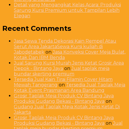
Detail yang Mengangkat Kelas Acara: Produksi
Sarung Kursi Premium untuk Tampilan Lebih
Elegan
Recent Comments
Jasa Sewa Tenda Dekorasi Kain Rempel Atau
Serut Area JakartaSewa Kursi kuliah di
Jabodetabek
on
Jasa Konveksi Cover Meja Bulat,
Kotak Dan IBM Benda
Jual Sarung Kursi Murah Jenis Ketat Grosir Area
Depok - Bintang Jaya
on
Jual taplak meja
bundar skerting premium
Tersedia Jual Kain Tirai Filamin Cover Hitam
Mewah Tangerang
on
Tersedia Jual Taplak Meja
Kotak Event Prasmanan Area Bandung
Grosir Taplak Meja Produk CV Bintang Jaya
Produksi Gudang Bekasi - Bintang Jaya
on
Gudang Jual Taplak Meja Kotak Jenis Ketat Di
Jakarta
Grosir Taplak Meja Produk CV Bintang Jaya
Produksi Gudang Bekasi - Bintang Jaya
on
Jual
taplak meja bundar skerting premium