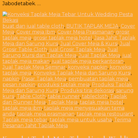
Jabodetabek. …
buat dan jual table cloth
,
BUTIK TAPLAK MEJA
,
Cover
Meja
,
Cover meja Ibm
,
Cover Meja Prasmanan
,
grosir
taplak meja
,
grosir taplak meja hotel
,
Jasa Jahit Taplak
Meja dan Sarung Kursi
,
Jual Cover Meja & Kursi
,
Jual
Grosir Table Cloth
,
jual Grosir Taplak Meja
,
Jual
Sarung Kursi dan Taplak Meja
,
Jual Taplak Meja
,
jual
taplak meja makan
,
jual taplak meja perkantoran
,
Jual Taplak Meja Seminar
,
konveksi napkin
,
konveksi
taplak meja
,
Konveksi Taplak Meja dan Sarung Kursi
,
napkin
,
Pasar Taplak Meja
,
pembuatan taplak meja
,
pesan napkin
,
produksi taplak meja
,
Produksi Taplak
Meja dan Sarung Kursi
,
Produksi tirai dekorasi
,
sarung
kursi
,
Table Cloth
,
table runner
,
tablecloth
,
Taplak
dan Runner Meja
,
Taplak Meja
,
taplak meja hotel
,
taplak meja ibm
,
taplak meja menyesuaikan tema
anda
,
taplak meja prasmanan
,
taplak meja restourant
,
Taplak meja tebar
,
taplak meja untuk usaha
,
Terima
Pesanan Jahit Taplak Meja