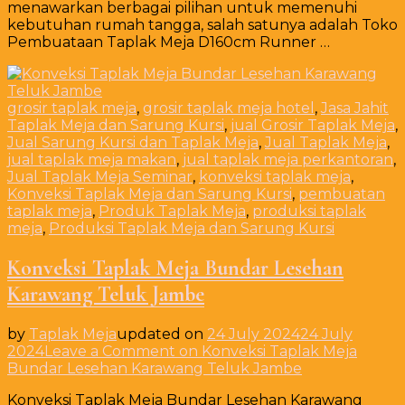
menawarkan berbagai pilihan untuk memenuhi
kebutuhan rumah tangga, salah satunya adalah Toko
Pembuataan Taplak Meja D160cm Runner …
grosir taplak meja
,
grosir taplak meja hotel
,
Jasa Jahit
Taplak Meja dan Sarung Kursi
,
jual Grosir Taplak Meja
,
Jual Sarung Kursi dan Taplak Meja
,
Jual Taplak Meja
,
jual taplak meja makan
,
jual taplak meja perkantoran
,
Jual Taplak Meja Seminar
,
konveksi taplak meja
,
Konveksi Taplak Meja dan Sarung Kursi
,
pembuatan
taplak meja
,
Produk Taplak Meja
,
produksi taplak
meja
,
Produksi Taplak Meja dan Sarung Kursi
Konveksi Taplak Meja Bundar Lesehan
Karawang Teluk Jambe
by
Taplak Meja
updated on
24 July 2024
24 July
2024
Leave a Comment
on Konveksi Taplak Meja
Bundar Lesehan Karawang Teluk Jambe
Konveksi Taplak Meja Bundar Lesehan Karawang