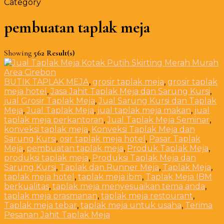
Category
pembuatan taplak meja
Showing
562 Result(s)
BUTIK TAPLAK MEJA
,
grosir taplak meja
,
grosir taplak
meja hotel
,
Jasa Jahit Taplak Meja dan Sarung Kursi
,
jual Grosir Taplak Meja
,
Jual Sarung Kursi dan Taplak
Meja
,
Jual Taplak Meja
,
jual taplak meja makan
,
jual
taplak meja perkantoran
,
Jual Taplak Meja Seminar
,
konveksi taplak meja
,
Konveksi Taplak Meja dan
Sarung Kursi
,
osir taplak meja hotel
,
Pasar Taplak
Meja
,
pembuatan taplak meja
,
Produk Taplak Meja
,
produksi taplak meja
,
Produksi Taplak Meja dan
Sarung Kursi
,
Taplak dan Runner Meja
,
Taplak Meja
,
taplak meja hotel
,
taplak meja ibm
,
Taplak Meja IBM
berkualitas
,
taplak meja menyesuaikan tema anda
,
taplak meja prasmanan
,
taplak meja restourant
,
Taplak meja tebar
,
taplak meja untuk usaha
,
Terima
Pesanan Jahit Taplak Meja