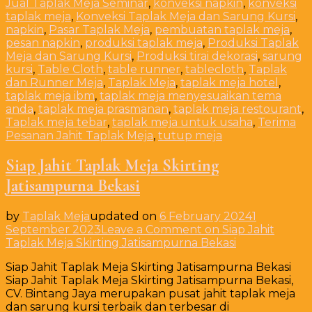
Jual Taplak Meja Seminar
,
konveksi napkin
,
konveksi
taplak meja
,
Konveksi Taplak Meja dan Sarung Kursi
,
napkin
,
Pasar Taplak Meja
,
pembuatan taplak meja
,
pesan napkin
,
produksi taplak meja
,
Produksi Taplak
Meja dan Sarung Kursi
,
Produksi tirai dekorasi
,
sarung
kursi
,
Table Cloth
,
table runner
,
tablecloth
,
Taplak
dan Runner Meja
,
Taplak Meja
,
taplak meja hotel
,
taplak meja ibm
,
taplak meja menyesuaikan tema
anda
,
taplak meja prasmanan
,
taplak meja restourant
,
Taplak meja tebar
,
taplak meja untuk usaha
,
Terima
Pesanan Jahit Taplak Meja
,
tutup meja
Siap Jahit Taplak Meja Skirting
Jatisampurna Bekasi
by
Taplak Meja
updated on
6 February 2024
1
September 2023
Leave a Comment
on Siap Jahit
Taplak Meja Skirting Jatisampurna Bekasi
Siap Jahit Taplak Meja Skirting Jatisampurna Bekasi
Siap Jahit Taplak Meja Skirting Jatisampurna Bekasi,
CV. Bintang Jaya merupakan pusat jahit taplak meja
dan sarung kursi terbaik dan terbesar di