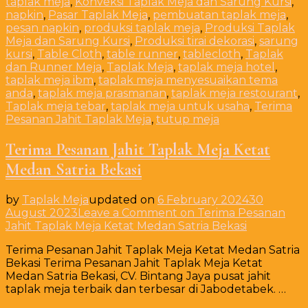
taplak meja
,
Konveksi Taplak Meja dan Sarung Kursi
,
napkin
,
Pasar Taplak Meja
,
pembuatan taplak meja
,
pesan napkin
,
produksi taplak meja
,
Produksi Taplak
Meja dan Sarung Kursi
,
Produksi tirai dekorasi
,
sarung
kursi
,
Table Cloth
,
table runner
,
tablecloth
,
Taplak
dan Runner Meja
,
Taplak Meja
,
taplak meja hotel
,
taplak meja ibm
,
taplak meja menyesuaikan tema
anda
,
taplak meja prasmanan
,
taplak meja restourant
,
Taplak meja tebar
,
taplak meja untuk usaha
,
Terima
Pesanan Jahit Taplak Meja
,
tutup meja
Terima Pesanan Jahit Taplak Meja Ketat
Medan Satria Bekasi
by
Taplak Meja
updated on
6 February 2024
30
August 2023
Leave a Comment
on Terima Pesanan
Jahit Taplak Meja Ketat Medan Satria Bekasi
Terima Pesanan Jahit Taplak Meja Ketat Medan Satria
Bekasi Terima Pesanan Jahit Taplak Meja Ketat
Medan Satria Bekasi, CV. Bintang Jaya pusat jahit
taplak meja terbaik dan terbesar di Jabodetabek. …