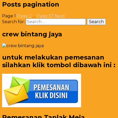
Posts pagination
Page
1
Page
2
…
Page
57
Next
Search for:
crew bintang jaya
untuk melakukan pemesanan
silahkan klik tombol dibawah ini :
Pemesanan Taplak Meja